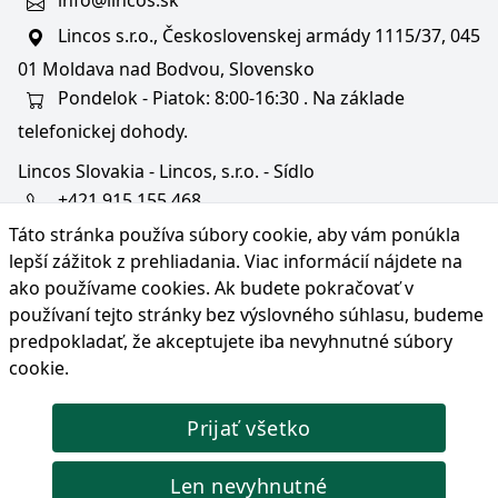
info@lincos.sk
Lincos s.r.o., Československej armády 1115/37, 045
01 Moldava nad Bodvou, Slovensko
Pondelok - Piatok: 8:00-16:30 . Na základe
telefonickej dohody.
Lincos Slovakia - Lincos, s.r.o. - Sídlo
+421 915 155 468
Táto stránka používa súbory cookie, aby vám ponúkla
+36/30 343 6714
lepší zážitok z prehliadania. Viac informácií nájdete na
bratislava@lincos.sk
ako používame cookies
. Ak budete pokračovať v
Lincos s.r.o., Rustaveliho 4, 831 06 Bratislava - m. č.
používaní tejto stránky bez výslovného súhlasu, budeme
Rača, Slovensko
predpokladať, že akceptujete iba nevyhnutné súbory
cookie.
Iba sídlo firmy
Prijať všetko
© Copyright 2026 Lincos s.r.o., všetky práva vyhradené.
Len nevyhnutné