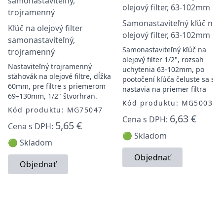
Samonastaviteľný kľúč na
Kľúč na olejový filter
olejový filter, 63-102mm
samonastaviteľný,
Samonastaviteľný kľúč na
trojramenný
olejový filter 1/2", rozsah
Nastaviteľný trojramenný
uchytenia 63-102mm, po
sťahovák na olejové filtre, dĺžka
pootočení kľúča čeluste sa s
60mm, pre filtre s priemerom
nastavia na priemer filtra
69–130mm, 1/2" štvorhran.
Kód produktu: MG50033
Kód produktu: MG75047
6,63 €
Cena s DPH:
5,65 €
Cena s DPH:
🟢 Skladom
🟢 Skladom
Objednať
Objednať