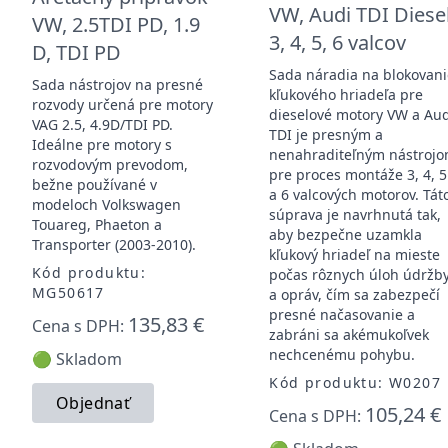
VW, Audi TDI Diese
VW, 2.5TDI PD, 1.9
3, 4, 5, 6 valcov
D, TDI PD
Sada náradia na blokovan
Sada nástrojov na presné
kľukového hriadeľa pre
rozvody určená pre motory
dieselové motory VW a Au
VAG 2.5, 4.9D/TDI PD.
TDI je presným a
Ideálne pre motory s
nenahraditeľným nástroj
rozvodovým prevodom,
pre proces montáže 3, 4, 5
bežne používané v
a 6 valcových motorov. Tát
modeloch Volkswagen
súprava je navrhnutá tak,
Touareg, Phaeton a
aby bezpečne uzamkla
Transporter (2003-2010).
kľukový hriadeľ na mieste
Kód produktu:
počas rôznych úloh údržb
MG50617
a opráv, čím sa zabezpečí
presné načasovanie a
135,83 €
Cena s DPH:
zabráni sa akémukoľvek
nechcenému pohybu.
🟢 Skladom
Kód produktu: W0207
Objednať
105,24 €
Cena s DPH: