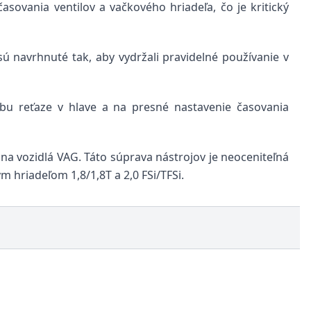
sovania ventilov a vačkového hriadeľa, čo je kritický
sú navrhnuté tak, aby vydržali pravidelné používanie v
bu reťaze v hlave a na presné nastavenie časovania
a vozidlá VAG. Táto súprava nástrojov je neoceniteľná
 hriadeľom 1,8/1,8T a 2,0 FSi/TFSi.