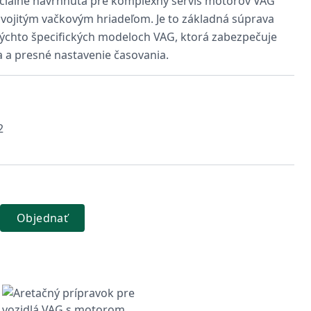
eciálne navrhnutá pre komplexný servis motorov VAG
s dvojitým vačkovým hriadeľom. Je to základná súprava
týchto špecifických modeloch VAG, ktorá zabezpečuje
 a presné nastavenie časovania.
2
Objednať