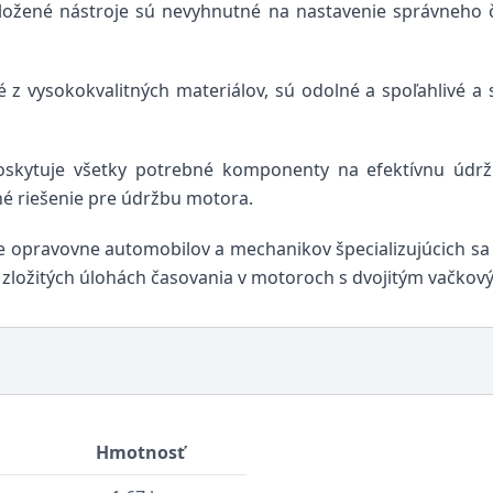
ložené nástroje sú nevyhnutné na nastavenie správneho ča
é z vysokokvalitných materiálov, sú odolné a spoľahlivé a 
oskytuje všetky potrebné komponenty na efektívnu údrž
né riešenie pre údržbu motora.
opravovne automobilov a mechanikov špecializujúcich sa n
 zložitých úlohách časovania v motoroch s dvojitým vačkovým
Hmotnosť