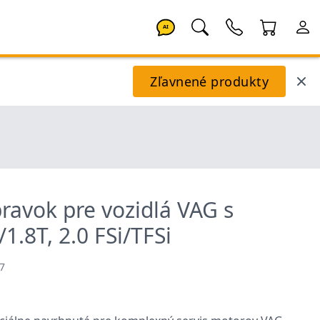
AI
Zľavnené produkty
pravok pre vozidlá VAG s
.8T, 2.0 FSi/TFSi
7