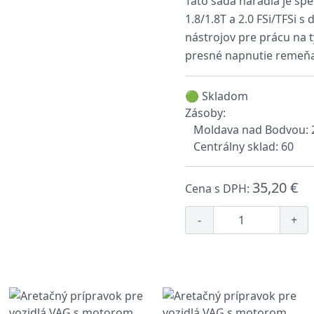
Táto sada náradia je šp
1.8/1.8T a 2.0 FSi/TFSi 
nástrojov pre prácu na 
presné napnutie remeňa
🟢 Skladom
Zásoby:
Moldava nad Bodvou: 
Centrálny sklad: 60
35,20 €
Cena s DPH:
-
+