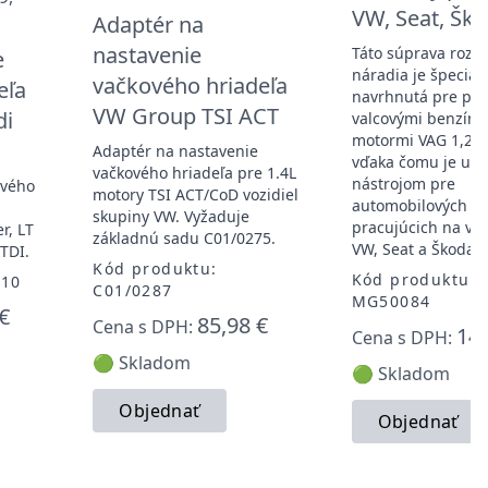
VW, Seat, Šk
Adaptér na
nastavenie
Táto súprava rozv
e
náradia je špeciál
vačkového hriadeľa
eľa
navrhnutá pre použ
VW Group TSI ACT
di
valcovými benzíno
motormi VAG 1,2 V
Adaptér na nastavenie
vďaka čomu je uži
vačkového hriadeľa pre 1.4L
nástrojom pre
ového
motory TSI ACT/CoD vozidiel
automobilových te
skupiny VW. Vyžaduje
pracujúcich na voz
r, LT
základnú sadu C01/0275.
VW, Seat a Škoda.
 TDI.
Kód produktu:
Kód produktu:
410
C01/0287
MG50084
€
85,98 €
Cena s DPH:
14,
Cena s DPH:
🟢 Skladom
🟢 Skladom
Objednať
Objednať