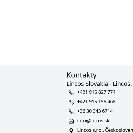
Kontakty
Lincos Slovakia - Lincos, 
+421 915 827 774
+421 915 155 468
+36 30 343 6714
info@lincos.sk
Lincos s.r.o., Českoslov