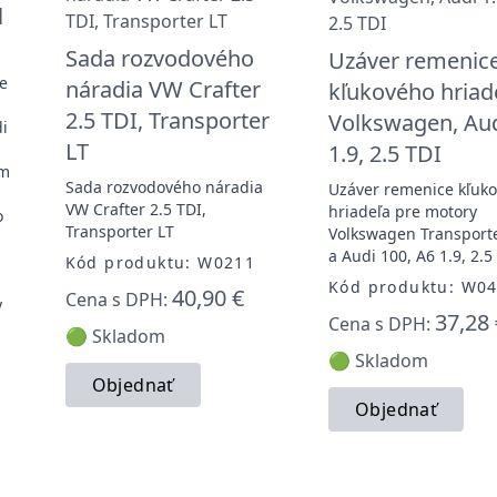
l
Sada rozvodového
Uzáver remenic
ie
náradia VW Crafter
kľukového hriad
2.5 TDI, Transporter
Volkswagen, Au
di
LT
1.9, 2.5 TDI
om
Sada rozvodového náradia
Uzáver remenice kľuk
VW Crafter 2.5 TDI,
hriadeľa pre motory
o
Transporter LT
Volkswagen Transporte
a Audi 100, A6 1.9, 2.5
Kód produktu: W0211
Kód produktu: W0
40,90 €
Cena s DPH:
y
37,28 
Cena s DPH:
🟢 Skladom
🟢 Skladom
Objednať
Objednať