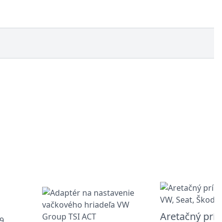
Aretačný príp