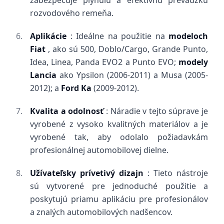
zabezpečuje plynulú a efektívnu prevádzku
rozvodového remeňa.
Aplikácie
: Ideálne na použitie na
modeloch
Fiat
, ako sú 500, Doblo/Cargo, Grande Punto,
Idea, Linea, Panda EVO2 a Punto EVO;
modely
Lancia
ako Ypsilon (2006-2011) a Musa (2005-
2012); a
Ford Ka
(2009-2012).
Kvalita a odolnosť
: Náradie v tejto súprave je
vyrobené z vysoko kvalitných materiálov a je
vyrobené tak, aby odolalo požiadavkám
profesionálnej automobilovej dielne.
Užívateľsky prívetivý dizajn
: Tieto nástroje
sú vytvorené pre jednoduché použitie a
poskytujú priamu aplikáciu pre profesionálov
a znalých automobilových nadšencov.