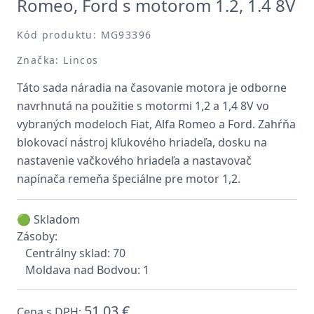
Romeo, Ford s motorom 1.2, 1.4 8V
Kód produktu: MG93396
Značka: Lincos
Táto sada náradia na časovanie motora je odborne
navrhnutá na použitie s motormi 1,2 a 1,4 8V vo
vybraných modeloch Fiat, Alfa Romeo a Ford. Zahŕňa
blokovací nástroj kľukového hriadeľa, dosku na
nastavenie vačkového hriadeľa a nastavovač
napínača remeňa špeciálne pre motor 1,2.
🟢 Skladom
Zásoby:
Centrálny sklad: 70
Moldava nad Bodvou: 1
51,03 €
Cena s DPH: