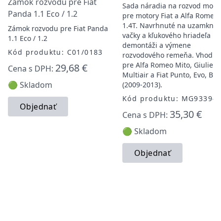
Zámok rozvodu pre Fiat
Sada náradia na rozvod moto
Panda 1.1 Eco / 1.2
pre motory Fiat a Alfa Romeo
1.4T. Navrhnuté na uzamknut
Zámok rozvodu pre Fiat Panda
vačky a kľukového hriadeľa pr
1.1 Eco / 1.2
demontáži a výmene
Kód produktu: C01/0183
rozvodového remeňa. Vhodné
pre Alfa Romeo Mito, Giuliett
29,68 €
Cena s DPH:
Multiair a Fiat Punto, Evo, Br
🟢 Skladom
(2009-2013).
Kód produktu: MG93394
Objednať
35,30 €
Cena s DPH:
🟢 Skladom
Objednať