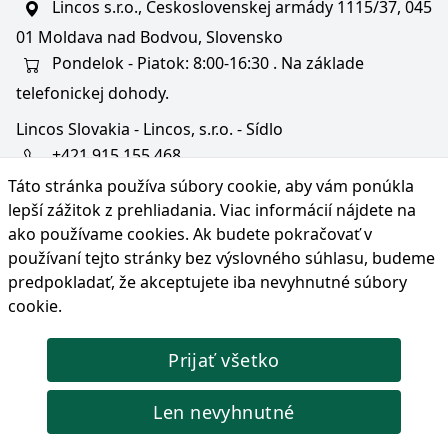
Lincos s.r.o., Československej armády 1115/37, 045
01 Moldava nad Bodvou, Slovensko
Pondelok - Piatok: 8:00-16:30 . Na základe
telefonickej dohody.
Lincos Slovakia - Lincos, s.r.o. - Sídlo
+421 915 155 468
Táto stránka používa súbory cookie, aby vám ponúkla
+36/30 343 6714
lepší zážitok z prehliadania. Viac informácií nájdete na
bratislava@lincos.sk
ako používame cookies
. Ak budete pokračovať v
Lincos s.r.o., Rustaveliho 4, 831 06 Bratislava - m. č.
používaní tejto stránky bez výslovného súhlasu, budeme
Rača, Slovensko
predpokladať, že akceptujete iba nevyhnutné súbory
cookie.
Iba sídlo firmy
Prijať všetko
© Copyright 2026 Lincos s.r.o., všetky práva vyhradené.
Len nevyhnutné