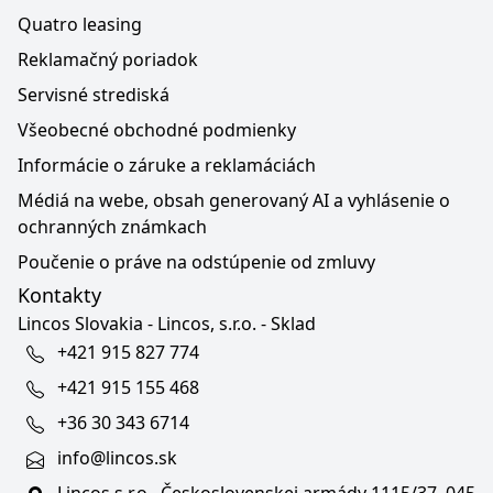
Quatro leasing
Reklamačný poriadok
Servisné strediská
Všeobecné obchodné podmienky
Informácie o záruke a reklamáciách
Médiá na webe, obsah generovaný AI a vyhlásenie o
ochranných známkach
Poučenie o práve na odstúpenie od zmluvy
Kontakty
Lincos Slovakia - Lincos, s.r.o. - Sklad
+421 915 827 774
+421 915 155 468
+36 30 343 6714
info@lincos.sk