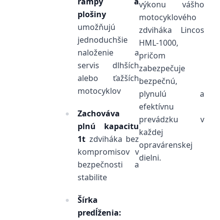
rampy a
výkonu vášho
plošiny
motocyklového
umožňujú
zdviháka Lincos
jednoduchšie
HML-1000,
naloženie a
pričom
servis dlhších
zabezpečuje
alebo ťažších
bezpečnú,
motocyklov
plynulú a
efektívnu
Zachováva
prevádzku v
plnú kapacitu
každej
1t
zdviháka bez
opravárenskej
kompromisov v
dielni.
bezpečnosti a
stabilite
Šírka
predĺženia: