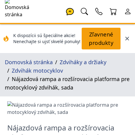
AI
Zľavnené
K dispozícii sú špeciálne akcie!
Nenechajte si ujsť skvelé ponuky!
produkty
Domovská stránka
Zdviháky a držiaky
Zdvihák motocyklov
Nájazdová rampа a rozšírovacia platforma pre
motocyklový zdvihák, sada
Nájazdová rampа a rozšírovacia