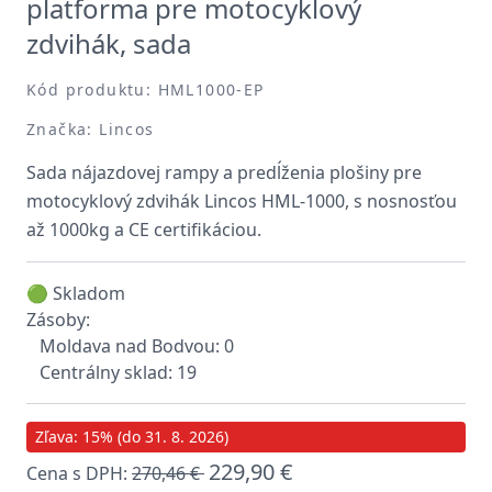
platforma pre motocyklový
zdvihák, sada
Kód produktu: HML1000-EP
Značka: Lincos
Sada nájazdovej rampy a predĺženia plošiny pre
motocyklový zdvihák Lincos HML-1000, s nosnosťou
až 1000kg a CE certifikáciou.
🟢 Skladom
Zásoby:
Moldava nad Bodvou: 0
Centrálny sklad: 19
Zľava: 15% (do 31. 8. 2026)
229,90 €
Cena s DPH:
270,46 €