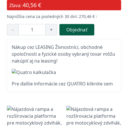
40,56 €
Zľava:
Najnižšia cena za posledných 30 dní: 270,46 €
ℹ️
-
+
Objednať
Nákup cez LEASING Živnostníci, obchodné
spoločnosti a fyzické osoby vybraný tovar môžu
nakúpiť aj na leasing!
Pre ďalšie informácie cez QUATRO kliknite sem