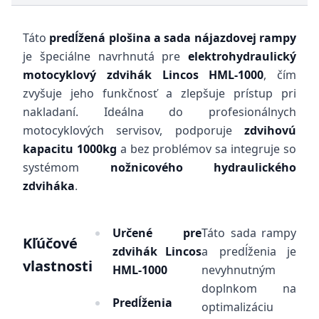
Táto
predĺžená plošina a sada nájazdovej rampy
je špeciálne navrhnutá pre
elektrohydraulický
motocyklový zdvihák Lincos HML-1000
, čím
zvyšuje jeho funkčnosť a zlepšuje prístup pri
nakladaní. Ideálna do profesionálnych
motocyklových servisov, podporuje
zdvihovú
kapacitu 1000kg
a bez problémov sa integruje so
systémom
nožnicového hydraulického
zdviháka
.
Určené pre
Táto sada rampy
Kľúčové
zdvihák Lincos
a predĺženia je
vlastnosti
HML-1000
nevyhnutným
doplnkom na
Predĺženia
optimalizáciu