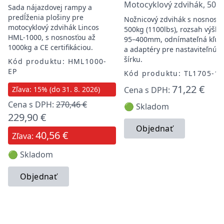
Motocyklový zdvihák, 500
Sada nájazdovej rampy a
predĺženia plošiny pre
Nožnicový zdvihák s nosnosť
motocyklový zdvihák Lincos
500kg (1100lbs), rozsah výšky
HML-1000, s nosnosťou až
95–400mm, odnímateľná kľuk
1000kg a CE certifikáciou.
a adaptéry pre nastaviteľnú
šírku.
Kód produktu: HML1000-
EP
Kód produktu: TL1705-1
71,22 €
Zľava: 15% (do 31. 8. 2026)
Cena s DPH:
Cena s DPH:
270,46 €
🟢 Skladom
229,90 €
Objednať
40,56 €
Zľava:
🟢 Skladom
Objednať