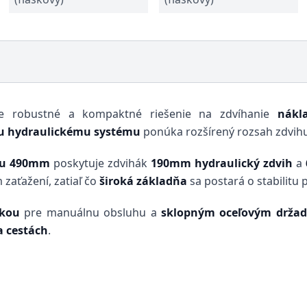
e robustné a kompaktné riešenie na zdvíhanie
nákl
u hydraulickému systému
ponúka rozšírený rozsah zdvihu
ou 490mm
poskytuje zdvihák
190mm hydraulický zdvih
a
 zaťažení, zatiaľ čo
široká základňa
sa postará o stabilitu p
kou
pre manuálnu obsluhu a
sklopným oceľovým drža
a cestách
.