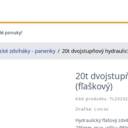
elé ponuky!
cké zdviháky - panenky
20t dvojstupňový hydraulick
20t dvojstup
(fľaškový)
Kód produktu: TL2020
Značka: Lincos
Hydraulický fľašový zdvi
235mm, max. výška 490