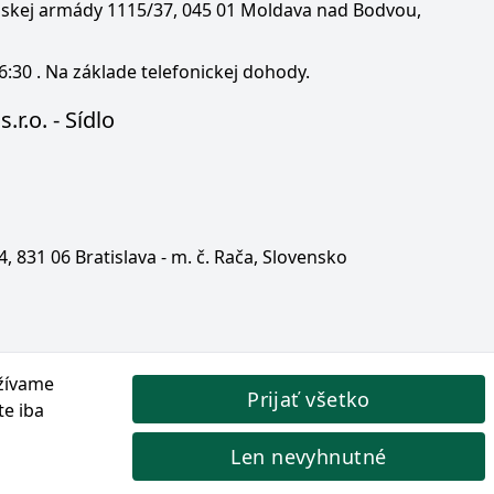
enskej armády 1115/37, 045 01 Moldava nad Bodvou,
6:30 . Na základe telefonickej dohody.
.r.o. - Sídlo
 4, 831 06 Bratislava - m. č. Rača, Slovensko
žívame
Prijať všetko
te iba
Len nevyhnutné