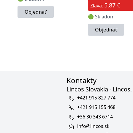
5,87 €
Zľava:
Objednať
🟢 Skladom
Objednať
Kontakty
Lincos Slovakia - Lincos, 
+421 915 827 774
+421 915 155 468
+36 30 343 6714
info@lincos.sk