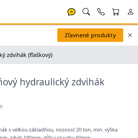
AI
Zľavnené produkty
ý zdvihák (fľaškový)
ňový hydraulický zdvihák
20
hák s veľkou základňou, nosnosť 20 ton, min. výška
mm, zdvih 190mm, dĺžka skrutky 60mm.