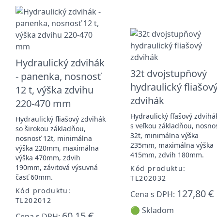
Hydraulický zdvihák
32t dvojstupňový
- panenka, nosnosť
hydraulický fliašov
12 t, výška zdvihu
zdvihák
220-470 mm
Hydraulický fľašový zdvihá
Hydraulický fliašový zdvihák
s veľkou základňou, nosno
so širokou základňou,
32t, minimálna výška
nosnosť 12t, minimálna
235mm, maximálna výška
výška 220mm, maximálna
415mm, zdvih 180mm.
výška 470mm, zdvih
190mm, závitová výsuvná
Kód produktu:
časť 60mm.
TL202032
Kód produktu:
127,80 €
Cena s DPH:
TL202012
🟢 Skladom
60,15 €
Cena s DPH: