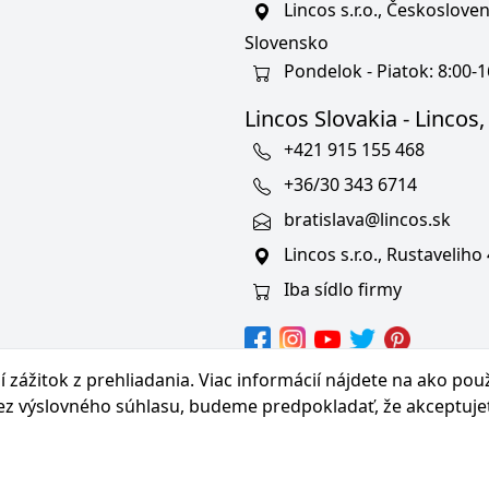
Lincos s.r.o., Českoslov
Slovensko
Pondelok - Piatok: 8:00-1
Lincos Slovakia - Lincos, s
+421 915 155 468
+36/30 343 6714
bratislava@lincos.sk
Lincos s.r.o., Rustaveliho
Iba sídlo firmy
hranných známkach
 zážitok z prehliadania. Viac informácií nájdete na
ako pou
bez výslovného súhlasu, budeme predpokladať, že akceptuje
© Copyright 2026 Lincos s.r.o., všetky práva vyhradené.