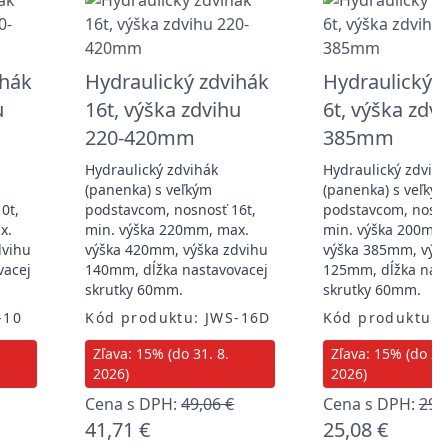
ihák
Hydraulický zdvihák
Hydraulický 
u
16t, výška zdvihu
6t, výška zdv
220-420mm
385mm
Hydraulický zdvihák
Hydraulický zdvih
(panenka) s veľkým
(panenka) s veľký
0t,
podstavcom, nosnosť 16t,
podstavcom, nosno
x.
min. výška 220mm, max.
min. výška 200mm
dvihu
výška 420mm, výška zdvihu
výška 385mm, výšk
vacej
140mm, dĺžka nastavovacej
125mm, dĺžka nast
skrutky 60mm.
skrutky 60mm.
-10
Kód produktu: JWS-16D
Kód produktu: 
Zľava: 15% (do 31. 8.
Zľava: 15% (do 31.
2026)
2026)
Cena s DPH:
49,06 €
Cena s DPH:
29,
41,71 €
25,08 €