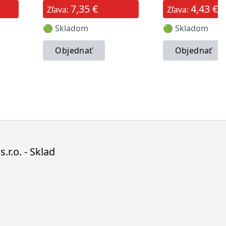
7,35 €
4,43 €
Zľava:
Zľava:
🟢 Skladom
🟢 Skladom
Objednať
Objednať
s.r.o. - Sklad