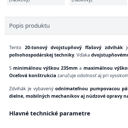
Popis produktu
Tento
20-tonový dvojstupňový fľašový zdvihák
j
poľnohospodárskej techniky
. Vďaka
dvojstupňovém
S
minimálnou výškou 235mm
a
maximálnou výšk
Oceľová konštrukcia
zaručuje odolnosť aj pri vysokom
Zdvihák je vybavený
odnímateľnou pumpovacou pá
dielne, mobilných mechanikov aj núdzové opravy n
Hlavné technické parametre