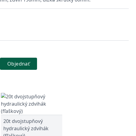
Objednať
20t dvojstupňový
hydraulický zdvihák
(fľaškový)