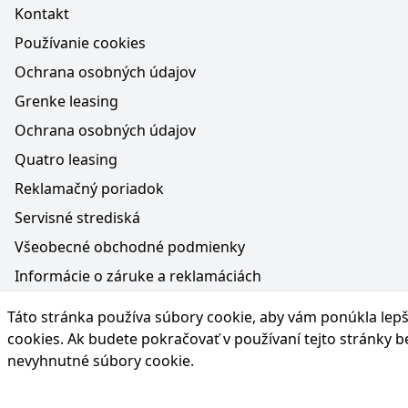
Kontakt
Používanie cookies
Ochrana osobných údajov
Grenke leasing
Ochrana osobných údajov
Quatro leasing
Reklamačný poriadok
Servisné strediská
Všeobecné obchodné podmienky
Informácie o záruke a reklamáciách
Médiá na webe, obsah generovaný AI a vyhlásenie o oc
Táto stránka používa súbory cookie, aby vám ponúkla lepší
Poučenie o práve na odstúpenie od zmluvy
cookies
. Ak budete pokračovať v používaní tejto stránky 
nevyhnutné súbory cookie.