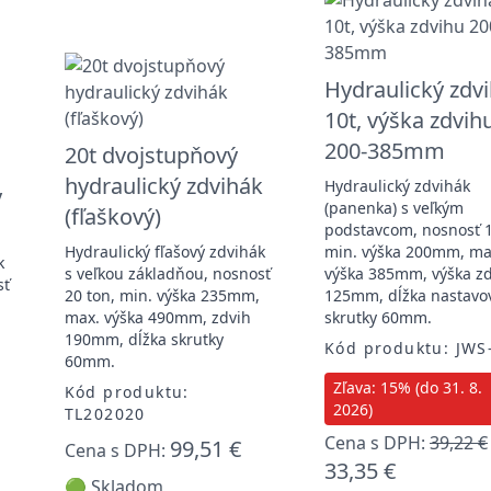
Hydraulický zdv
10t, výška zdvih
200-385mm
20t dvojstupňový
hydraulický zdvihák
Hydraulický zdvihák
ý
(panenka) s veľkým
(fľaškový)
podstavcom, nosnosť 1
Hydraulický fľašový zdvihák
min. výška 200mm, ma
k
s veľkou základňou, nosnosť
výška 385mm, výška z
sť
20 ton, min. výška 235mm,
125mm, dĺžka nastavo
max. výška 490mm, zdvih
skrutky 60mm.
190mm, dĺžka skrutky
Kód produktu: JWS
60mm.
Zľava: 15% (do 31. 8.
Kód produktu:
2026)
TL202020
Cena s DPH:
39,22 €
99,51 €
Cena s DPH:
33,35 €
🟢 Skladom