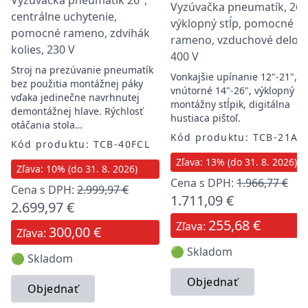
Vyzúvačka pneumatík 26",
Vyzúvačka pneumatík, 26"
centrálne uchytenie,
výklopný stĺp, pomocné
pomocné rameno, zdvihák
rameno, vzduchové delo,
kolies, 230 V
400 V
Stroj na prezúvanie pneumatík
Vonkajšie upínanie 12"-21",
bez použitia montážnej páky
vnútorné 14"-26", výklopný
vďaka jedinečne navrhnutej
montážny stĺpik, digitálna
demontážnej hlave. Rýchlosť
hustiaca pištoľ.
otáčania stola…
Kód produktu: TCB-21A
Kód produktu: TCB-40FCL
Zľava: 13% (do 31. 8. 2026)
Zľava: 10% (do 31. 8. 2026)
Cena s DPH:
1.966,77 €
Cena s DPH:
2.999,97 €
1.711,09 €
2.699,97 €
255,68 €
Zľava:
300,00 €
Zľava:
🟢 Skladom
🟢 Skladom
Objednať
Objednať