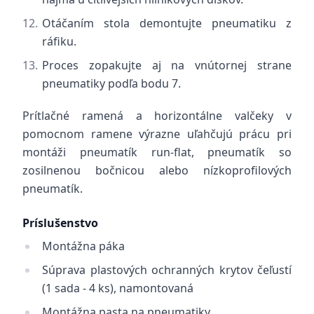
Otáčaním stola demontujte pneumatiku z
ráfiku.
Proces zopakujte aj na vnútornej strane
pneumatiky podľa bodu 7.
Prítlačné ramená a horizontálne valčeky v
pomocnom ramene výrazne uľahčujú prácu pri
montáži pneumatík run-flat, pneumatík so
zosilnenou bočnicou alebo nízkoprofilových
pneumatík.
Príslušenstvo
Montážna páka
Súprava plastových ochranných krytov čeľustí
(1 sada - 4 ks), namontovaná
Montážna pasta na pneumatiky