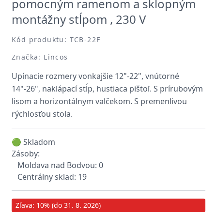
pomocným ramenom a sklopným
montážny stĺpom , 230 V
Kód produktu: TCB-22F
Značka: Lincos
Upínacie rozmery vonkajšie 12"-22", vnútorné
14"-26", naklápací stĺp, hustiaca pištoľ. S prírubovým
lisom a horizontálnym valčekom. S premenlivou
rýchlosťou stola.
🟢 Skladom
Zásoby:
Moldava nad Bodvou: 0
Centrálny sklad: 19
Zľava: 10% (do 31. 8. 2026)