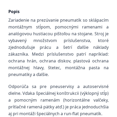
Popis
Zariadenie na prezúvanie pneumatík so sklápacím
montážnym stĺpom, pomocnými ramenami a
analógovou hustiacou pištoľou na stojane. Stroj je
vybavený množstvom príslušenstva, ktoré
zjednodušuje prácu a šetrí ďalšie náklady
zákazníka. Medzi príslušenstvo patrí napríklad:
ochrana hrán, ochrana diskov, plastová ochrana
montážnej hlavy, štetec, montážna pasta na
pneumatiky a ďalšie.
Odporúča sa pre pneuservisy a autoservisné
dielne. Vďaka špeciálnej konštrukcii (výklopný stĺp)
a pomocným ramenám (horizontálne valčeky,
prítlačné ramená pätky atď.) je práca jednoduchšia
aj pri montáži špeciálnych a run-flat pneumatík.