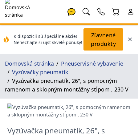
AI
Zľavnené
K dispozícii sú špeciálne akcie!
Nenechajte si ujsť skvelé ponuky!
produkty
Domovská stránka
Pneuservisné vybavenie
Vyzúvačky pneumatík
Vyzúvačka pneumatík, 26", s pomocným
ramenom a sklopným montážny stĺpom , 230 V
Vyzúvačka pneumatík, 26", s