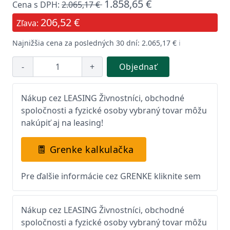
1.858,65 €
Cena s DPH:
2.065,17 €
206,52 €
Zľava:
Najnižšia cena za posledných 30 dní: 2.065,17 €
ℹ️
-
+
Objednať
Nákup cez LEASING Živnostníci, obchodné
spoločnosti a fyzické osoby vybraný tovar môžu
nakúpiť aj na leasing!
Grenke kalkulačka
Pre ďalšie informácie cez GRENKE kliknite sem
Nákup cez LEASING Živnostníci, obchodné
spoločnosti a fyzické osoby vybraný tovar môžu