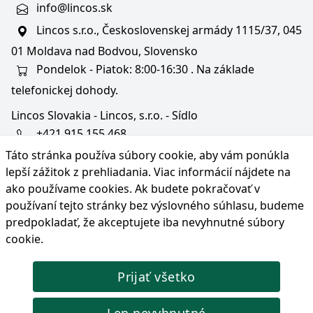
info@lincos.sk
Lincos s.r.o., Československej armády 1115/37, 045
01 Moldava nad Bodvou, Slovensko
Pondelok - Piatok: 8:00-16:30 . Na základe
telefonickej dohody.
Lincos Slovakia - Lincos, s.r.o. - Sídlo
+421 915 155 468
Táto stránka používa súbory cookie, aby vám ponúkla
+36/30 343 6714
lepší zážitok z prehliadania. Viac informácií nájdete na
bratislava@lincos.sk
ako používame cookies
. Ak budete pokračovať v
Lincos s.r.o., Rustaveliho 4, 831 06 Bratislava - m. č.
používaní tejto stránky bez výslovného súhlasu, budeme
Rača, Slovensko
predpokladať, že akceptujete iba nevyhnutné súbory
cookie.
Iba sídlo firmy
Prijať všetko
© Copyright 2026 Lincos s.r.o., všetky práva vyhradené.