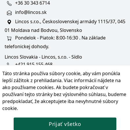
+36 30 343 6714
info@lincos.sk
Lincos s.r.o., Československej armády 1115/37, 045
01 Moldava nad Bodvou, Slovensko
Pondelok - Piatok: 8:00-16:30 . Na základe
telefonickej dohody.
Lincos Slovakia - Lincos, s.r.o. - Sídlo
+421 915 155 468
Táto stránka používa súbory cookie, aby vám ponúkla
+36/30 343 6714
lepší zážitok z prehliadania. Viac informácií nájdete na
bratislava@lincos.sk
ako používame cookies
. Ak budete pokračovať v
Lincos s.r.o., Rustaveliho 4, 831 06 Bratislava - m. č.
používaní tejto stránky bez výslovného súhlasu, budeme
Rača, Slovensko
predpokladať, že akceptujete iba nevyhnutné súbory
cookie.
Iba sídlo firmy
Prijať všetko