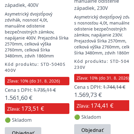
manuálne odistenie
západiek, 400V
západiek, 230V
Asymetrický dvojstĺpový
Asymetrický dvojstĺpový zdvi
zdvihák, nosnosť 4,0t,
s nosnosťou 4,0t, manuálne
manuálne odistenie
odistenie bezpečnostných
bezpečnostných zámkov,
zámkov, napájanie 230V.
napájanie 400V. Prejazdná šírka
Prejazdová šírka 2570mm,
2570mm, celková výška
celková výška 2760mm, celko
2760mm, celková šírka
šírka 3480mm, zdvih 1860mm
3480mm, zdvih 1860mm
Kód produktu: STD-5040
Kód produktu: STD-5040S
230V
400V
Zľava: 10% (do 31. 8. 2026)
Zľava: 10% (do 31. 8. 2026)
Cena s DPH:
1.744,14 €
Cena s DPH:
1.735,11 €
1.569,73 €
1.561,60 €
174,41 €
Zľava:
173,51 €
Zľava:
🟢 Skladom
🟢 Skladom
Objednať
Objednať