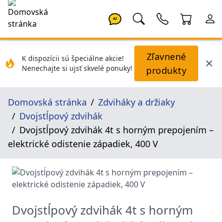
AI
Zľavnené
K dispozícii sú špeciálne akcie!
Nenechajte si ujsť skvelé ponuky!
produkty
Domovská stránka
Zdviháky a držiaky
Dvojstĺpový zdvihák
Dvojstĺpový zdvihák 4t s horným prepojením –
elektrické odistenie západiek, 400 V
Dvojstĺpový zdvihák 4t s horným