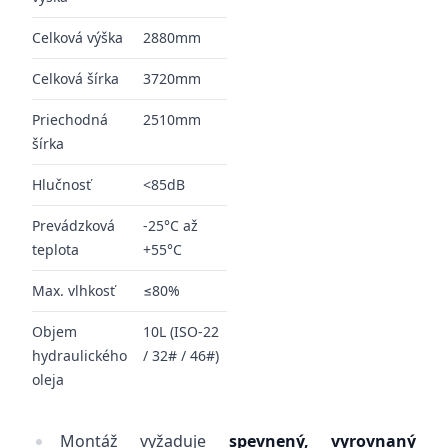
Celková výška
2880mm
Celková šírka
3720mm
Priechodná
2510mm
šírka
Hlučnosť
<85dB
Prevádzková
-25°C až
teplota
+55°C
Max. vlhkosť
≤80%
Objem
10L (ISO-22
hydraulického
/ 32# / 46#)
oleja
Montáž vyžaduje
spevnený, vyrovnaný