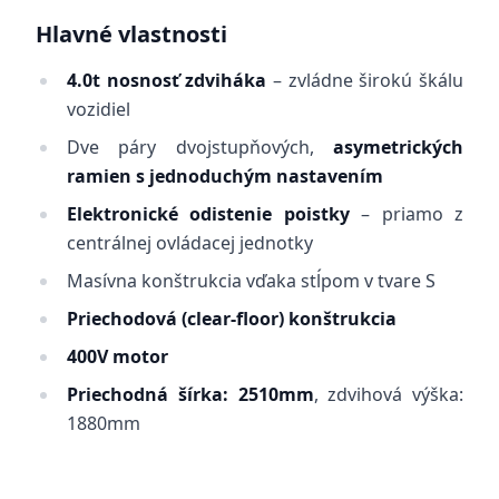
Hlavné vlastnosti
4.0t nosnosť zdviháka
– zvládne širokú škálu
vozidiel
Dve páry dvojstupňových,
asymetrických
ramien s jednoduchým nastavením
Elektronické odistenie poistky
– priamo z
centrálnej ovládacej jednotky
Masívna konštrukcia vďaka stĺpom v tvare S
Priechodová (clear-floor) konštrukcia
400V motor
Priechodná šírka: 2510mm
, zdvihová výška:
1880mm