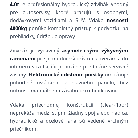
4.0t
je profesionálny hydraulický zdvihák vhodný
pre autoservisy, ktoré pracujú s osobnými,
dodávkovými vozidlami a SUV. Vďaka
nosnosti
4000kg
ponúka kompletný prístup k podvozku na
prehliadky, údržbu a opravy.
Zdvihák je vybavený
asymetrickými výkyvnými
ramenami
pre jednoduchší prístup k dverám a do
interiéru vozidla, čo je ideálne pre bežné servisné
zásahy.
Elektronické odistenie poistky
umožňuje
pohodlné ovládanie z hlavného panelu, bez
nutnosti manuálneho zásahu pri odblokovaní.
Vďaka priechodnej konštrukcii (clear-floor)
neprekáža medzi stĺpmi žiadny spoj alebo hadica,
hydraulické a oceľové laná sú vedené vrchným
priečnikom.