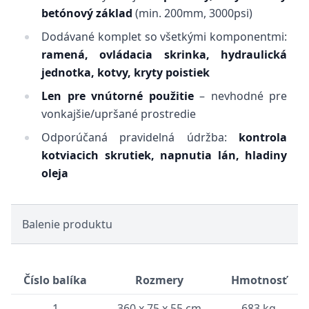
betónový základ
(min. 200mm, 3000psi)
Dodávané komplet so všetkými komponentmi:
ramená, ovládacia skrinka, hydraulická
jednotka, kotvy, kryty poistiek
Len pre vnútorné použitie
– nevhodné pre
vonkajšie/upršané prostredie
Odporúčaná pravidelná údržba:
kontrola
kotviacich skrutiek, napnutia lán, hladiny
oleja
Balenie produktu
Číslo balíka
Rozmery
Hmotnosť
1
360 x 75 x 55 cm
683 kg