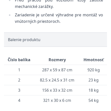
Pred prácou pod vozidlom vždy zaistite
mechanické zarážky.
Zariadenie je určené výhradne pre montáž vo
vnútorných priestoroch.
Balenie produktu
Číslo balíka
Rozmery
Hmotnosť
1
287 x 59 x 87 cm
920 kg
2
82.5 x 24.5 x 31 cm
23 kg
3
156 x 33 x 32 cm
18 kg
4
321 x 30 x 6 cm
54 kg