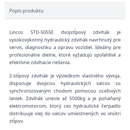
Popis produktu
Lincos STD-5055E dvojstĺpový zdvihák je
vysokovýkonný hydraulický zdvihák navrhnutý pre
servis, diagnostiku a opravu vozidiel. Ideálny pre
profesionálne dielne, ktoré vyžadujú spoľahlivé a
efektívne zdvíhacie riešenia.
2-stĺpový zdvihák je výsledkom vlastného vývoja,
disponuje dvojicou hydraulických valcov so
synchronizovaným chodom pomocou oceľových
laniek. Zdvihák unesie až 5500kg a je poháňaný
elektromotorom, ktorý cez hydraulické čerpadlo
distribuuje olej do valcov umiestnených vo vnútri
stĺpov.