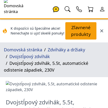
AI
Zľavnené
K dispozícii sú špeciálne akcie!
Nenechajte si ujsť skvelé ponuky!
produkty
Domovská stránka
Zdviháky a držiaky
Dvojstĺpový zdvihák
Dvojstĺpový zdvihák, 5.5t, automatické
odistenie západiek, 230V
Dvojstĺpový zdvihák, 5.5t,