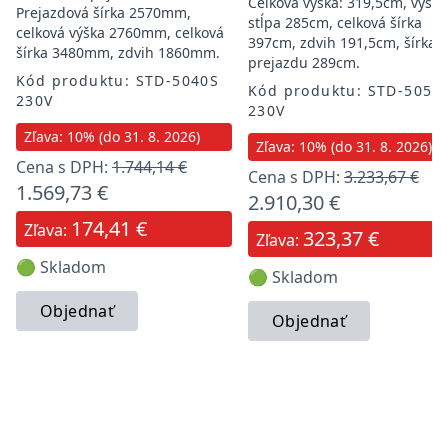
Celková výška: 319,5cm, výška
Prejazdová šírka 2570mm,
stĺpa 285cm, celková šírka
celková výška 2760mm, celková
397cm, zdvih 191,5cm, šírka
šírka 3480mm, zdvih 1860mm.
prejazdu 289cm.
Kód produktu: STD-5040S
Kód produktu: STD-5055
230V
230V
Zľava: 10% (do 31. 8. 2026)
Zľava: 10% (do 31. 8. 2026)
Cena s DPH:
1.744,14 €
Cena s DPH:
3.233,67 €
1.569,73 €
2.910,30 €
174,41 €
Zľava:
323,37 €
Zľava:
🟢 Skladom
🟢 Skladom
Objednať
Objednať