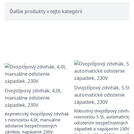
Ďalšie produkty v tejto kategórii
Dvojstĺpový zdvihák, 5.5t,
Dvojstĺpový zdvihák, 4,0t,
automatické odistenie
manuálne odistenie
západiek, 230V
západiek, 230V
Robustný dvojstĺpový zdvihák
Asymetrický dvojstĺpový zdvihák
nosnosťou 5.5t, automatický
s nosnosťou 4,0t, manuálne
odistením bezpečnostných
odistenie bezpečnostných
západiek a napájaním 230V.
zámkov, napájanie 230V.