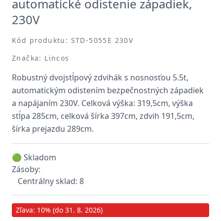
automatické odistenie západiek,
230V
Kód produktu: STD-5055E 230V
Značka: Lincos
Robustný dvojstĺpový zdvihák s nosnosťou 5.5t,
automatickým odistením bezpečnostných západiek
a napájaním 230V. Celková výška: 319,5cm, výška
stĺpa 285cm, celková šírka 397cm, zdvih 191,5cm,
šírka prejazdu 289cm.
🟢 Skladom
Zásoby:
Centrálny sklad: 8
Zľava: 10% (do 31. 8. 2026)