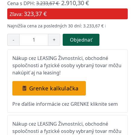
2.910,30 €
Cena s DPH:
3.233,67 €
323,37 €
Zľava:
Najnižšia cena za posledných 30 dní: 3.233,67 €
ℹ️
-
+
Objednať
Nákup cez LEASING Živnostníci, obchodné
spoločnosti a fyzické osoby vybraný tovar môžu
nakúpiť aj na leasing!
Grenke kalkulačka
Pre ďalšie informácie cez GRENKE kliknite sem
Nákup cez LEASING Živnostníci, obchodné
spoločnosti a fyzické osoby vybraný tovar môžu