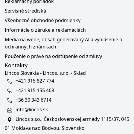
Reklamačný poriadok
Servisné strediská
Všeobecné obchodné podmienky
Informácie o záruke a reklamáciách
Médiá na webe, obsah generovaný AI a vyhlásenie o
ochranných známkach
Poučenie o práve na odstúpenie od zmluvy
Kontakty
Lincos Slovakia - Lincos, s.r.o. - Sklad
+421 915 827 774
+421 915 155 468
+36 30 343 6714
info@lincos.sk
Lincos s.r.o., Československej armády 1115/37, 045
01 Moldava nad Bodvou, Slovensko