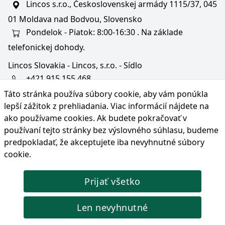
Lincos s.r.o., Československej armády 1115/37, 045
01 Moldava nad Bodvou, Slovensko
Pondelok - Piatok: 8:00-16:30 . Na základe
telefonickej dohody.
Lincos Slovakia - Lincos, s.r.o. - Sídlo
+421 915 155 468
Táto stránka používa súbory cookie, aby vám ponúkla
+36/30 343 6714
lepší zážitok z prehliadania. Viac informácií nájdete na
bratislava@lincos.sk
ako používame cookies
. Ak budete pokračovať v
Lincos s.r.o., Rustaveliho 4, 831 06 Bratislava - m. č.
používaní tejto stránky bez výslovného súhlasu, budeme
Rača, Slovensko
predpokladať, že akceptujete iba nevyhnutné súbory
cookie.
Iba sídlo firmy
Prijať všetko
© Copyright 2026 Lincos s.r.o., všetky práva vyhradené.
Len nevyhnutné