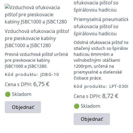
Priemyselná pneumatická
ofukovacia pištoľ so
Vzduchová ofukovacia pištoľ
špirálovou hadicou
pre pieskovacie kabíny
Odolná ofukovacia pištoľ na
JSBC1000 a JSBC1280
stlačený vzduch so špirálovou
Presná vzduchová pištoľ určená
hadicou 6mm×6m a
pre pieskovacie kabíny
voľnobežnými otáčkami
JSBC1000 a JSBC1280.
1200rpm, určená na
priemyselné a dielenské
Kód produktu: JDBG-10
čistiace práce.
6,75 €
Cena s DPH:
Kód produktu: LPT-03001
🟢 Skladom
8,72 €
Cena s DPH:
🟢 Skladom
Objednať
Objednať