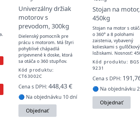
Univerzálny držiak
Stojan na motor,
,
motorov s
450kg
prevodom, 300kg
Stojan na motor s otá
a.
o 360° a 8 polohami
Dielenský pomocník pre
zaistenia, vybavený
prácu s motorom. Má štyri
-
kolieskami s guľôčkov
pohyblivé chápadlá
ložiskami. Nosnosť: 45
pripevnené k doske, ktorá
sa otáča o 360 stupňov.
Kód produktu: BGS
9231
Kód produktu:
CT63002C
191,7
Cena s DPH:
448,43 €
Cena s DPH:
🔵 Na objednávku 2
🔵 Na objednávku 10 dní
Objednať
Objednať