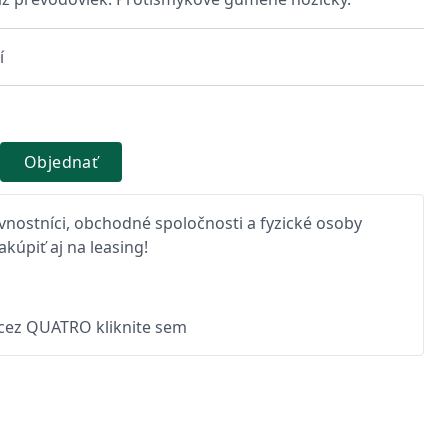
í
Objednať
nostníci, obchodné spoločnosti a fyzické osoby
kúpiť aj na leasing!
 cez QUATRO kliknite sem