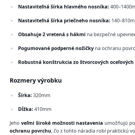
Nastaviteľná šírka hlavného nosníka:
400–1400
Nastaviteľná šírka priečneho nosníka:
140–810
Obsahuje 2 vretená s hákmi
na bezpečné upevne
Pogumované podperné nožičky
na ochranu povrc
Robustná konštrukcia zo štvorcových oceľových
Rozmery výrobku
Šírka:
320mm
Dĺžka:
410mm
Jeho
veľmi široké možnosti nastavenia
umožňujú použ
ochranu povrchu
, čo z tohto náradia robí praktickú 