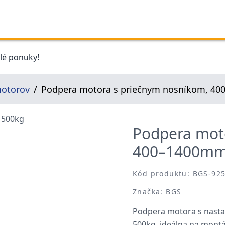
elé ponuky!
motorov
Podpera motora s priečnym nosníkom, 4
Podpera mot
400–1400mm
Kód produktu: BGS-92
Značka: BGS
Podpera motora s nast
500kg, ideálna na mont