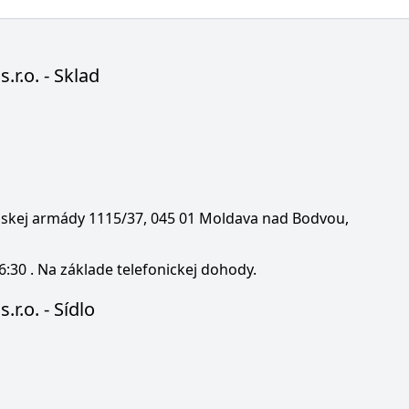
s.r.o. - Sklad
enskej armády 1115/37, 045 01 Moldava nad Bodvou,
6:30 . Na základe telefonickej dohody.
.r.o. - Sídlo