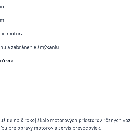
mm
mm
nie motora
hu a zabránenie šmýkaniu
 rúrok
itie na širokej škále motorových priestorov rôznych voz
voľbu pre opravy motorov a servis prevodoviek.