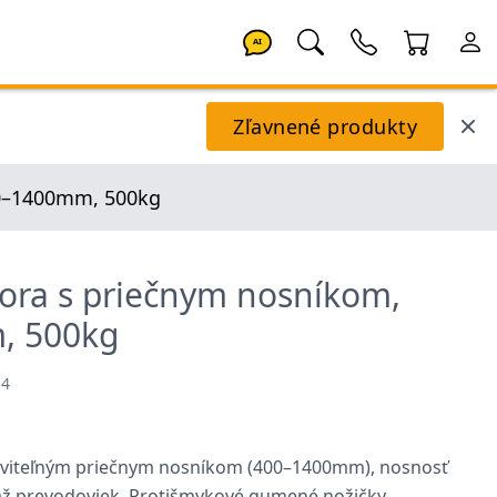
AI
Zľavnené produkty
00–1400mm, 500kg
ora s priečnym nosníkom,
, 500kg
54
aviteľným priečnym nosníkom (400–1400mm), nosnosť
áž prevodoviek. Protišmykové gumené nožičky.