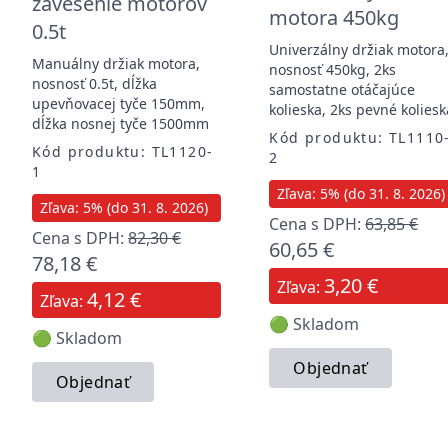
zavesenie motorov
motora 450kg
0.5t
Univerzálny držiak motora
Manuálny držiak motora,
nosnosť 450kg, 2ks
nosnosť 0.5t, dĺžka
samostatne otáčajúce
upevňovacej tyče 150mm,
kolieska, 2ks pevné koliesk
dĺžka nosnej tyče 1500mm
Kód produktu: TL1110
Kód produktu: TL1120-
2
1
Zľava: 5% (do 31. 8. 2026)
Zľava: 5% (do 31. 8. 2026)
Cena s DPH:
63,85 €
Cena s DPH:
82,30 €
60,65 €
78,18 €
3,20 €
Zľava:
4,12 €
Zľava:
🟢 Skladom
🟢 Skladom
Objednať
Objednať