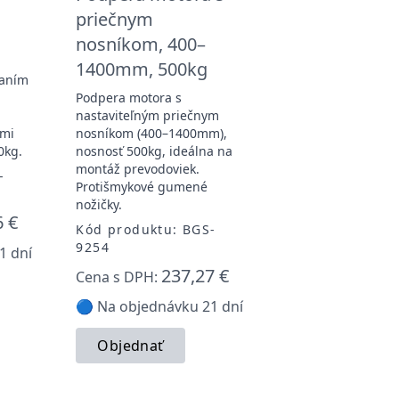
priečnym
nosníkom, 400–
1400mm, 500kg
čaním
Podpera motora s
nastaviteľným priečnym
ými
nosníkom (400–1400mm),
0kg.
nosnosť 500kg, ideálna na
montáž prevodoviek.
-
Protišmykové gumené
nožičky.
6 €
Kód produktu: BGS-
9254
1 dní
237,27 €
Cena s DPH:
🔵 Na objednávku 21 dní
Objednať