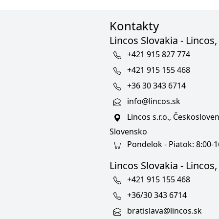
Kontakty
Lincos Slovakia - Lincos, 
+421 915 827 774
+421 915 155 468
+36 30 343 6714
info@lincos.sk
Lincos s.r.o., Českoslov
Slovensko
Pondelok - Piatok: 8:00-1
Lincos Slovakia - Lincos, s
+421 915 155 468
+36/30 343 6714
bratislava@lincos.sk