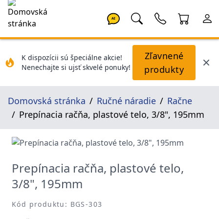
AI
Zľavnené
K dispozícii sú špeciálne akcie!
Nenechajte si ujsť skvelé ponuky!
produkty
Domovská stránka
Ručné náradie
Račne
Prepínacia račňa, plastové telo, 3/8", 195mm
Prepínacia račňa, plastové telo,
3/8", 195mm
Kód produktu: BGS-303