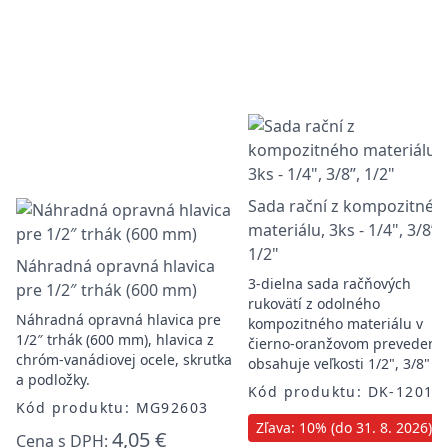
Sada rační z kompozitnéh
materiálu, 3ks - 1/4", 3/8”,
1/2"
Náhradná opravná hlavica
3-dielna sada račňových
pre 1/2″ trhák (600 mm)
rukovätí z odolného
Náhradná opravná hlavica pre
kompozitného materiálu v
1/2″ trhák (600 mm), hlavica z
čierno-oranžovom prevedení,
chróm-vanádiovej ocele, skrutka
obsahuje veľkosti 1/2", 3/8" a
a podložky.
Kód produktu: DK-12010
Kód produktu: MG92603
Zľava: 10% (do 31. 8. 2026)
4,05 €
Cena s DPH: