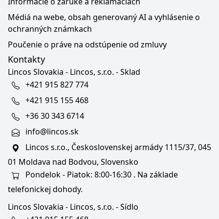
Informácie o záruke a reklamáciách
Médiá na webe, obsah generovaný AI a vyhlásenie o
ochranných známkach
Poučenie o práve na odstúpenie od zmluvy
Kontakty
Lincos Slovakia - Lincos, s.r.o. - Sklad
+421 915 827 774
+421 915 155 468
+36 30 343 6714
info@lincos.sk
Lincos s.r.o., Československej armády 1115/37, 045
01 Moldava nad Bodvou, Slovensko
Pondelok - Piatok: 8:00-16:30 . Na základe
telefonickej dohody.
Lincos Slovakia - Lincos, s.r.o. - Sídlo