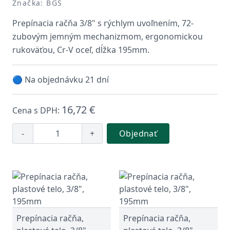
Značka: BGS
Prepínacia račňa 3/8" s rýchlym uvoľnením, 72-
zubovým jemným mechanizmom, ergonomickou
rukoväťou, Cr-V oceľ, dĺžka 195mm.
🔵 Na objednávku 21 dní
16,72 €
Cena s DPH:
-
+
Objednať
Prepínacia račňa,
Prepínacia račňa,