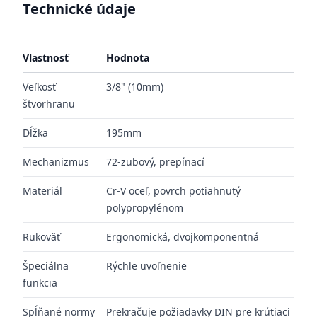
Technické údaje
Vlastnosť
Hodnota
Veľkosť
3/8" (10mm)
štvorhranu
Dĺžka
195mm
Mechanizmus
72-zubový, prepínací
Materiál
Cr-V oceľ, povrch potiahnutý
polypropylénom
Rukoväť
Ergonomická, dvojkomponentná
Špeciálna
Rýchle uvoľnenie
funkcia
Spĺňané normy
Prekračuje požiadavky DIN pre krútiaci