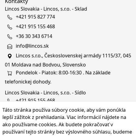
Kontakty
Lincos Slovakia - Lincos, s.r.o. - Sklad
+421 915 827 774
+421 915 155 468
+36 30 343 6714
info@lincos.sk
Lincos s.r.o., Československej armády 1115/37, 045
01 Moldava nad Bodvou, Slovensko
Pondelok - Piatok: 8:00-16:30 . Na základe
telefonickej dohody.
Lincos Slovakia - Lincos, s.r.o. - Sídlo
+421 915 155 468
Táto stránka používa súbory cookie, aby vám ponúkla
+36/30 343 6714
lepší zážitok z prehliadania. Viac informácií nájdete na
bratislava@lincos.sk
ako používame cookies
. Ak budete pokračovať v
Lincos s.r.o., Rustaveliho 4, 831 06 Bratislava - m. č.
používaní tejto stránky bez výslovného súhlasu, budeme