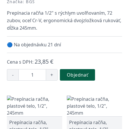
Značka: BGS
Prepínacia račňa 1/2" s rýchlym uvoľňovaním, 72
zubov, oceľ Cr-V, ergonomická dvojzložková rukoväť,
dĺžka 245mm.
🔵 Na objednávku 21 dní
23,85 €
Cena s DPH:
-
+
Objednať
Prepínacia račňa,
Prepínacia račňa,