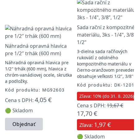
Sada rační z kompozitnéh
materiálu, 3ks - 1/4", 3/8”,
1/2"
Náhradná opravná hlavica
3-dielna sada račňových
pre 1/2″ trhák (600 mm)
rukovätí z odolného
Náhradná opravná hlavica pre
kompozitného materiálu v
1/2″ trhák (600 mm), hlavica z
čierno-oranžovom prevedení,
chróm-vanádiovej ocele, skrutka
obsahuje veľkosti 1/2", 3/8" a
a podložky.
Kód produktu: DK-12010
Kód produktu: MG92603
Zľava: 10% (do 31. 8. 2026)
4,05 €
Cena s DPH:
Cena s DPH:
19,67 €
🟢 Skladom
17,70 €
1,97 €
Objednať
Zľava:
🟢 Skladom