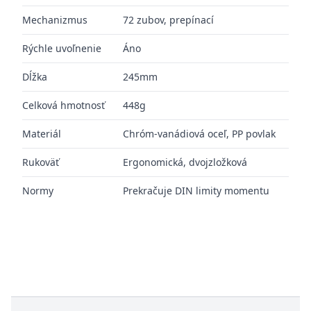
Mechanizmus
72 zubov, prepínací
Rýchle uvoľnenie
Áno
Dĺžka
245mm
Celková hmotnosť
448g
Materiál
Chróm-vanádiová oceľ, PP povlak
Rukoväť
Ergonomická, dvojzložková
Normy
Prekračuje DIN limity momentu