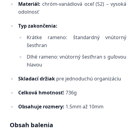
Materiál:
chróm-vanádiová oceľ (S2) – vysoká
odolnosť
Typ zakončenia:
Krátke rameno: štandardný vnútorný
šesťhran
Dlhé rameno: vnútorný šesťhran s guľovou
hlavou
Skladací držiak
pre jednoduchú organizáciu
Celková hmotnosť:
736g
Obsahuje rozmery:
1.5mm až 10mm
Obsah balenia