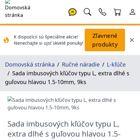
AI
Zľavnené
K dispozícii sú špeciálne akcie!
Nenechajte si ujsť skvelé ponuky!
produkty
Domovská stránka
Ručné náradie
L-kľúče
Sada imbusových kľúčov typu L, extra dlhé s
guľovou hlavou 1.5-10mm, 9ks
Sada imbusových kľúčov typu L,
extra dlhé s guľovou hlavou 1.5-