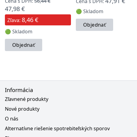
47,91 €
Cena s DPH:
56,44 €
Cena s DPH:
47,98 €
🟢 Skladom
8,46 €
Zľava:
Objednať
🟢 Skladom
Objednať
Informácia
Zľavnené produkty
Nové produkty
O nás
Alternatívne riešenie spotrebiteľských sporov