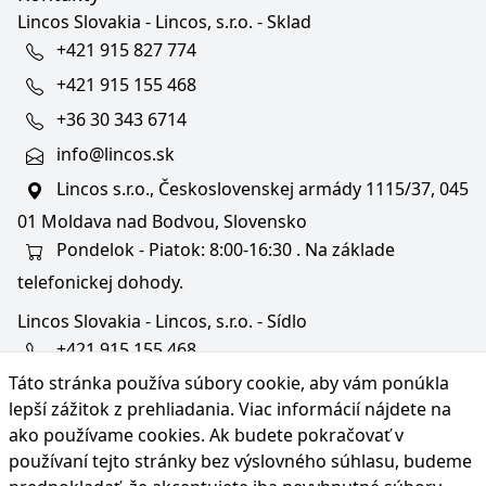
Lincos Slovakia - Lincos, s.r.o. - Sklad
+421 915 827 774
+421 915 155 468
+36 30 343 6714
info@lincos.sk
Lincos s.r.o., Československej armády 1115/37, 045
01 Moldava nad Bodvou, Slovensko
Pondelok - Piatok: 8:00-16:30 . Na základe
telefonickej dohody.
Lincos Slovakia - Lincos, s.r.o. - Sídlo
+421 915 155 468
Táto stránka používa súbory cookie, aby vám ponúkla
+36/30 343 6714
lepší zážitok z prehliadania. Viac informácií nájdete na
bratislava@lincos.sk
ako používame cookies
. Ak budete pokračovať v
Lincos s.r.o., Rustaveliho 4, 831 06 Bratislava - m. č.
používaní tejto stránky bez výslovného súhlasu, budeme