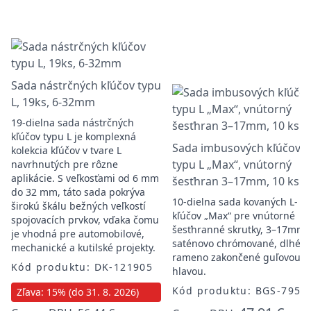
Sada nástrčných kľúčov typu
L, 19ks, 6-32mm
19-dielna sada nástrčných
kľúčov typu L je komplexná
Sada imbusových kľúčov
kolekcia kľúčov v tvare L
typu L „Max“, vnútorný
navrhnutých pre rôzne
aplikácie. S veľkosťami od 6 mm
šesťhran 3–17mm, 10 ks
do 32 mm, táto sada pokrýva
10-dielna sada kovaných L-
širokú škálu bežných veľkostí
kľúčov „Max“ pre vnútorné
spojovacích prvkov, vďaka čomu
šesťhranné skrutky, 3–17mm,
je vhodná pre automobilové,
saténovo chrómované, dlhé
mechanické a kutilské projekty.
rameno zakončené guľovou
Kód produktu: DK-121905
hlavou.
Kód produktu: BGS-795
Zľava: 15% (do 31. 8. 2026)