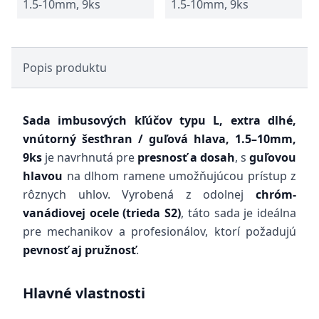
1.5-10mm, 9ks
1.5-10mm, 9ks
Popis produktu
Sada imbusových kľúčov typu L, extra dlhé,
vnútorný šesťhran / guľová hlava, 1.5–10mm,
9ks
je navrhnutá pre
presnosť a dosah
, s
guľovou
hlavou
na dlhom ramene umožňujúcou prístup z
rôznych uhlov. Vyrobená z odolnej
chróm-
vanádiovej ocele (trieda S2)
, táto sada je ideálna
pre mechanikov a profesionálov, ktorí požadujú
pevnosť aj pružnosť
.
Hlavné vlastnosti