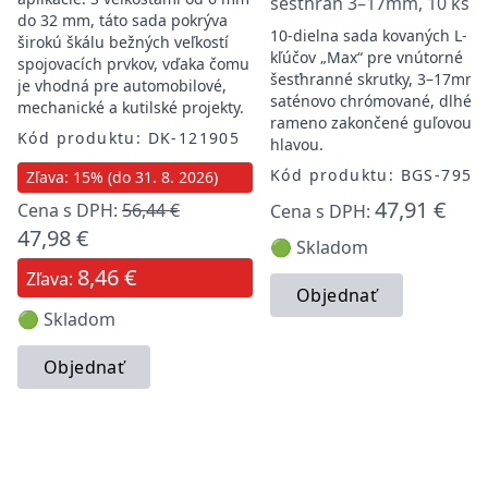
šesťhran 3–17mm, 10 ks
do 32 mm, táto sada pokrýva
10-dielna sada kovaných L-
širokú škálu bežných veľkostí
kľúčov „Max“ pre vnútorné
spojovacích prvkov, vďaka čomu
šesťhranné skrutky, 3–17mm,
je vhodná pre automobilové,
saténovo chrómované, dlhé
mechanické a kutilské projekty.
rameno zakončené guľovou
Kód produktu: DK-121905
hlavou.
Kód produktu: BGS-795
Zľava: 15% (do 31. 8. 2026)
47,91 €
Cena s DPH:
56,44 €
Cena s DPH:
47,98 €
🟢 Skladom
8,46 €
Zľava:
Objednať
🟢 Skladom
Objednať