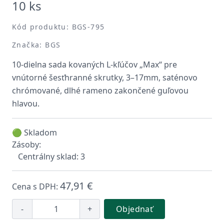
10 ks
Kód produktu: BGS-795
Značka: BGS
10-dielna sada kovaných L-kľúčov „Max“ pre
vnútorné šesťhranné skrutky, 3–17mm, saténovo
chrómované, dlhé rameno zakončené guľovou
hlavou.
🟢 Skladom
Zásoby:
Centrálny sklad: 3
47,91 €
Cena s DPH:
-
+
Objednať