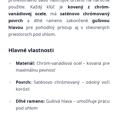
profesionálnu sadu nástrojov určenú na náročné
použitie. Každý kľúč je
kovaný z chróm-
vanádiovej ocele
, má
saténovo chrómovaný
povrch
a dlhé rameno zakončené
guľovou
hlavou
pre pohodlný prístup aj v stiesnených
priestoroch pod uhlom.
Hlavné vlastnosti
Materiál:
Chróm-vanádiová oceľ – kovaná pre
maximálnu pevnosť
Povrch:
Saténovo chrómovaný – odolný voči
korózii
Dlhé rameno:
Guľová hlava – umožňuje prácu
pod uhlom