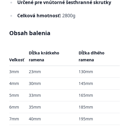
Určené pre vnútorné šesťhranné skrutky
Celková hmotnosť:
2800g
Obsah balenia
Dĺžka krátkeho
Dĺžka dlhého
Veľkosť
ramena
ramena
3mm
23mm
130mm
4mm
30mm
145mm
5mm
33mm
165mm
6mm
35mm
185mm
7mm
40mm
195mm