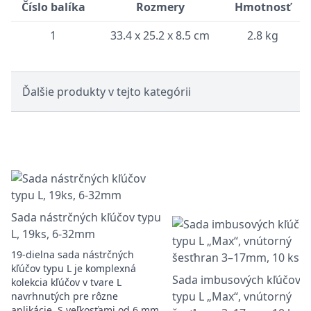
Číslo balíka
Rozmery
Hmotnosť
1
33.4 x 25.2 x 8.5 cm
2.8 kg
Ďalšie produkty v tejto kategórii
Sada nástrčných kľúčov typu
L, 19ks, 6-32mm
19-dielna sada nástrčných
kľúčov typu L je komplexná
Sada imbusových kľúčov
kolekcia kľúčov v tvare L
typu L „Max“, vnútorný
navrhnutých pre rôzne
aplikácie. S veľkosťami od 6 mm