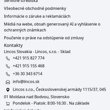
Servisné strediská
Všeobecné obchodné podmienky
Informácie o záruke a reklamáciách
Médiá na webe, obsah generovaný AI a vyhlásenie o
ochranných známkach
Poučenie o práve na odstúpenie od zmluvy
Kontakty
Lincos Slovakia - Lincos, s.r.o. - Sklad
+421 915 827 774
+421 915 155 468
+36 30 343 6714
info@lincos.sk
Lincos s.r.o., Československej armády 1115/37, 045
01 Moldava nad Bodvou, Slovensko
Pondelok - Piatok: 8:00-16:30 . Na základe