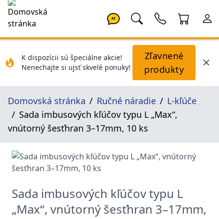
AI
Zľavnené
K dispozícii sú špeciálne akcie!
Nenechajte si ujsť skvelé ponuky!
produkty
Domovská stránka
Ručné náradie
L-kľúče
Sada imbusových kľúčov typu L „Max“,
vnútorný šesťhran 3–17mm, 10 ks
Sada imbusových kľúčov typu L
„Max“, vnútorný šesťhran 3–17mm,