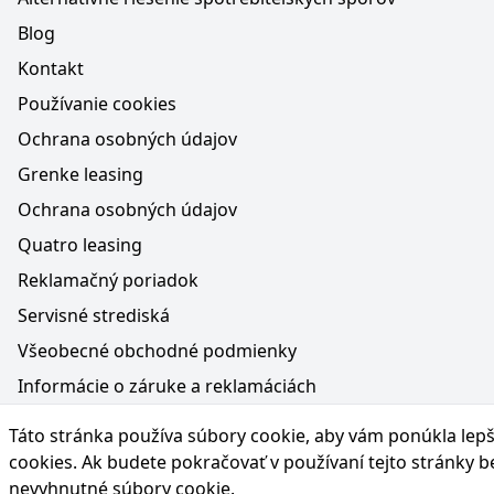
Blog
Kontakt
Používanie cookies
Ochrana osobných údajov
Grenke leasing
Ochrana osobných údajov
Quatro leasing
Reklamačný poriadok
Servisné strediská
Všeobecné obchodné podmienky
Informácie o záruke a reklamáciách
Médiá na webe, obsah generovaný AI a vyhlásenie o oc
Táto stránka používa súbory cookie, aby vám ponúkla lepší
Poučenie o práve na odstúpenie od zmluvy
cookies
. Ak budete pokračovať v používaní tejto stránky 
nevyhnutné súbory cookie.