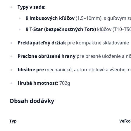
Typy v sade:
9 imbusových kľúčov
(1.5–10mm), s guľovým 
9 T-Star (bezpečnostných Torx)
kľúčov (T10–T50
Preklápateľný držiak
pre kompaktné skladovanie
Precízne obrúsené hrany
pre presné uloženie a ni
Ideálne pre
mechanické, automobilové a všeobecné
Hrubá hmotnosť:
702g
Obsah dodávky
Typ
Veľko