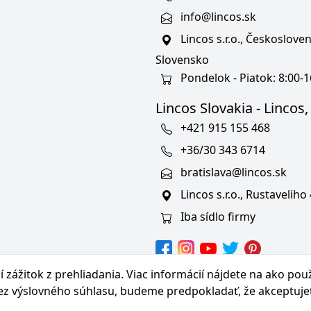
info@lincos.sk
Lincos s.r.o., Českoslov
Slovensko
Pondelok - Piatok: 8:00-1
Lincos Slovakia - Lincos, s
+421 915 155 468
+36/30 343 6714
bratislava@lincos.sk
Lincos s.r.o., Rustaveliho
Iba sídlo firmy
hranných známkach
 zážitok z prehliadania. Viac informácií nájdete na
ako pou
bez výslovného súhlasu, budeme predpokladať, že akceptuje