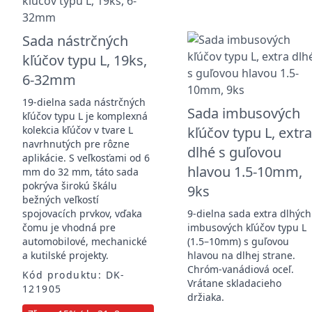
Sada nástrčných
kľúčov typu L, 19ks,
6-32mm
19-dielna sada nástrčných
Sada imbusových
kľúčov typu L je komplexná
kolekcia kľúčov v tvare L
kľúčov typu L, extr
navrhnutých pre rôzne
dlhé s guľovou
aplikácie. S veľkosťami od 6
hlavou 1.5-10mm,
mm do 32 mm, táto sada
pokrýva širokú škálu
9ks
bežných veľkostí
spojovacích prvkov, vďaka
9-dielna sada extra dlhých
čomu je vhodná pre
imbusových kľúčov typu L
automobilové, mechanické
(1.5–10mm) s guľovou
a kutilské projekty.
hlavou na dlhej strane.
Chróm-vanádiová oceľ.
Kód produktu: DK-
Vrátane skladacieho
121905
držiaka.