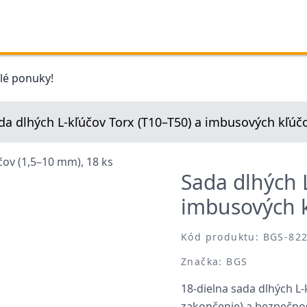
elé ponuky!
da dlhých L-kľúčov Torx (T10–T50) a imbusových kľúč
Sada dlhých 
imbusových k
Kód produktu: BGS-82
Značka: BGS
18-dielna sada dlhých L
zakončenie) a bezpečnos