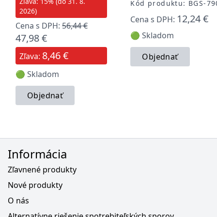
Zľava: 15% (do 31. 8.
Kód produktu: BGS-79
2026)
12,24 €
Cena s DPH:
Cena s DPH:
56,44 €
🟢 Skladom
47,98 €
8,46 €
Zľava:
Objednať
🟢 Skladom
Objednať
Informácia
Zľavnené produkty
Nové produkty
O nás
Alternatívne riešenie spotrebiteľských sporov