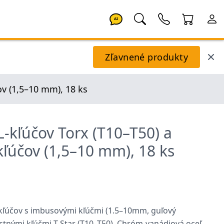
AI
Zľavnené produkty
ov (1,5–10 mm), 18 ks
L-kľúčov Torx (T10–T50) a
ľúčov (1,5–10 mm), 18 ks
2
-kľúčov s imbusovými kľúčmi (1.5–10mm, guľový
tnými kľúčmi T-Star (T10–T50). Chróm-vanádiová oceľ.