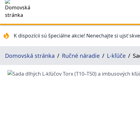
K dispozícii sú špeciálne akcie! Nenechajte si ujsť skv
Domovská stránka
Ručné náradie
L-kľúče
Sa