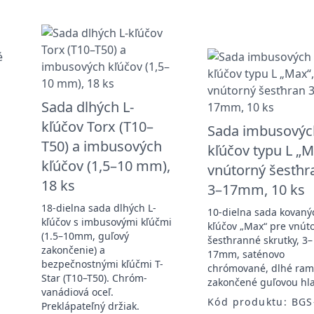
Sada dlhých L-
kľúčov Torx (T10–
Sada imbusovýc
a
T50) a imbusových
kľúčov typu L „M
kľúčov (1,5–10 mm),
vnútorný šesťhr
18 ks
3–17mm, 10 ks
18-dielna sada dlhých L-
10-dielna sada kovaný
kľúčov s imbusovými kľúčmi
kľúčov „Max“ pre vnút
(1.5–10mm, guľový
šesťhranné skrutky, 3–
zakončenie) a
17mm, saténovo
bezpečnostnými kľúčmi T-
chrómované, dlhé ra
Star (T10–T50). Chróm-
zakončené guľovou hl
vanádiová oceľ.
Kód produktu: BGS
Preklápateľný držiak.