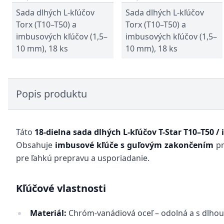
Sada dlhých L-kľúčov
Sada dlhých L-kľúčov
Torx (T10–T50) a
Torx (T10–T50) a
imbusových kľúčov (1,5–
imbusových kľúčov (1,5–
10 mm), 18 ks
10 mm), 18 ks
Popis produktu
Táto
18-dielna sada dlhých L-kľúčov T-Star T10–T50 
Obsahuje
imbusové kľúče s guľovým zakončením
pr
pre ľahkú prepravu a usporiadanie.
Kľúčové vlastnosti
Materiál:
Chróm-vanádiová oceľ – odolná a s dlhou