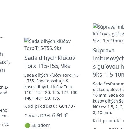
Súprava
h
Sada dlhých kľúčov
imbusových k
ax“,
Torx T15-T55, 9ks
s guľovou hl
an
9ks, 1,5-10m
Sada dlhých kľúčov Torx T15
- T55. Sada obsahuje 9
Sada šesťhranných
kusov dlhých kľúčov Torx:
ch L-
dĺžkou guľového k
T10, T15, T20, T25, T27, T30,
orné
10 mm. Sada obsa
T40, T45, T50, T55.
kusov dlhých šesť
Kód produktu: G01707
kľúčov: 1,5, 2, 2,5, 3
meno
8, 10 mm.
6,91 €
Cena s DPH:
avou.
Kód produktu: 
-795
🟢 Skladom