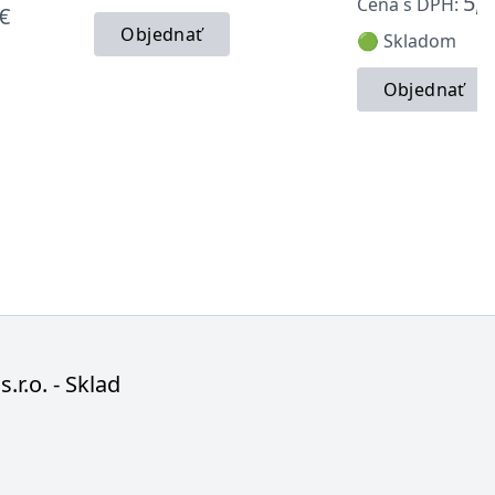
5,9
Cena s DPH:
€
Objednať
🟢 Skladom
Objednať
s.r.o. - Sklad