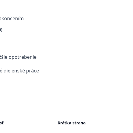
zakončením
)
žšie opotrebenie
 dielenské práce
sť
Krátka strana