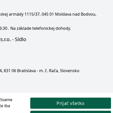
enskej armády 1115/37, 045 01 Moldava nad Bodvou,
6:30 . Na základe telefonickej dohody.
.r.o. - Sídlo
 4, 831 06 Bratislava - m. č. Rača, Slovensko
žívame
Prijať všetko
te iba