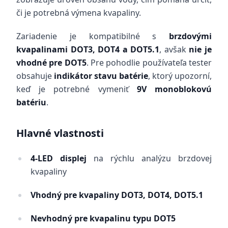
či je potrebná výmena kvapaliny.
Zariadenie je kompatibilné s
brzdovými
kvapalinami DOT3, DOT4 a DOT5.1
, avšak
nie je
vhodné pre DOT5
. Pre pohodlie používateľa tester
obsahuje
indikátor stavu batérie
, ktorý upozorní,
keď je potrebné vymeniť
9V monoblokovú
batériu
.
Hlavné vlastnosti
4-LED displej
na rýchlu analýzu brzdovej
kvapaliny
Vhodný pre kvapaliny DOT3, DOT4, DOT5.1
Nevhodný pre kvapalinu typu DOT5