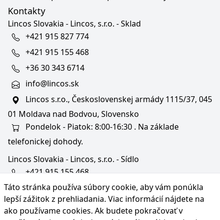
Kontakty
Lincos Slovakia - Lincos, s.r.o. - Sklad
+421 915 827 774
+421 915 155 468
+36 30 343 6714
info@lincos.sk
Lincos s.r.o., Československej armády 1115/37, 045
01 Moldava nad Bodvou, Slovensko
Pondelok - Piatok: 8:00-16:30 . Na základe
telefonickej dohody.
Lincos Slovakia - Lincos, s.r.o. - Sídlo
+421 915 155 468
Táto stránka používa súbory cookie, aby vám ponúkla
+36/30 343 6714
lepší zážitok z prehliadania. Viac informácií nájdete na
bratislava@lincos.sk
ako používame cookies
. Ak budete pokračovať v
Lincos s.r.o., Rustaveliho 4, 831 06 Bratislava - m. č.