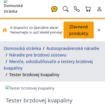
AI
Zľavnené
K dispozícii sú špeciálne akcie!
Nenechajte si ujsť skvelé ponuky!
produkty
Domovská stránka
Autoopravárenské náradie
Náradie pre brzdovú sústavu
Meniče, odvzdušňovače a testery brzdovej
kvapaliny
Tester brzdovej kvapaliny
Tester brzdovej kvapaliny