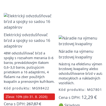
Elektrický odvzdušňovač
bŕzd a spojky so sadou 16
adaptérov
Náradie na výmenu
48W odvzdušňovač bŕzd a
brzdovej kvapaliny
spojky s rozsahom merania 0–6
barov, prevádzkovým tlakom
Nástroj na efektívnu výmenu
0,6–3,0 barov, pulzujúcim
brzdovej kvapaliny alebo
prietokom a 16 adaptérmi, 4
odvzdušňovanie bŕzd v autác
fľašami na zber použitých
motocykloch a nákladných
kvapalín a prenosným kufríkom.
vozidlách.
Kód produktu: MG98422
Kód produktu: MG78012
12,29 €
Zľava: 10% (do 31. 8. 2026)
Cena s DPH:
Cena s DPH:
267,87 €
🟢 Skladom