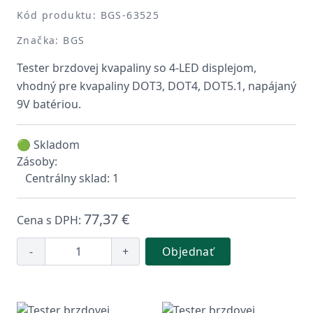
Kód produktu: BGS-63525
Značka: BGS
Tester brzdovej kvapaliny so 4-LED displejom,
vhodný pre kvapaliny DOT3, DOT4, DOT5.1, napájaný
9V batériou.
🟢 Skladom
Zásoby:
Centrálny sklad: 1
77,37 €
Cena s DPH:
-
+
Objednať