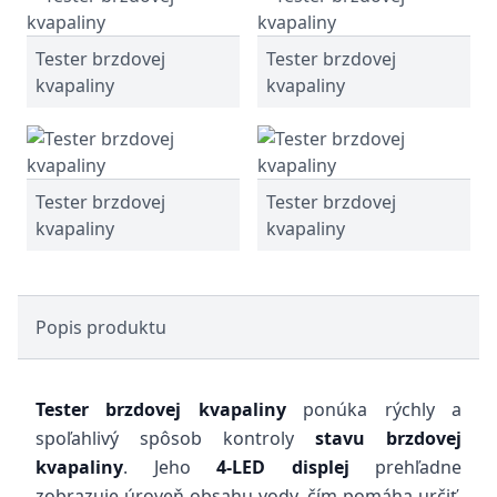
Tester brzdovej
Tester brzdovej
kvapaliny
kvapaliny
Tester brzdovej
Tester brzdovej
kvapaliny
kvapaliny
Popis produktu
Tester brzdovej kvapaliny
ponúka rýchly a
spoľahlivý spôsob kontroly
stavu brzdovej
kvapaliny
. Jeho
4-LED displej
prehľadne
zobrazuje úroveň obsahu vody, čím pomáha určiť,