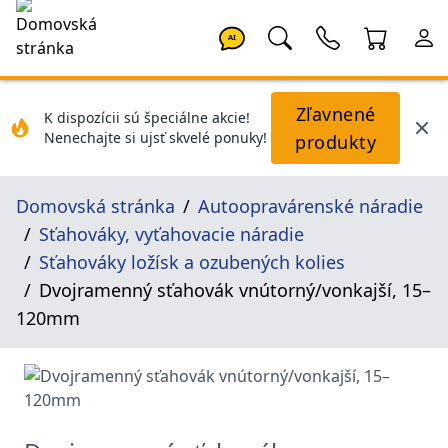
AI
Zľavnené
K dispozícii sú špeciálne akcie!
Nenechajte si ujsť skvelé ponuky!
produkty
Domovská stránka
Autoopravárenské náradie
Sťahováky, vyťahovacie náradie
Sťahováky ložísk a ozubených kolies
Dvojramenný sťahovák vnútorný/vonkajší, 15–
120mm