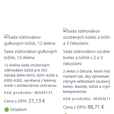
Sada sťahovákov guľkových
Sada sťahovákov ozubený
ložísk, 12-dielna
kolies a ložísk s 2 a 3
čeľusťami
12-dielna sada vnútorných
sťahovákov ložísk pre ISO
2 alebo 3 čeľuste, ktoré možn
ložiská 6004–6010, 6201–6206 a
nastaviť tak, aby vyhovovali
6300–6302, vyrobená z kalenej
rôznym veľkostiam ozubenýc
ocele s antikoróznou ochranou.
kolies, kladiek, ložísk a iných
komponentov.
Kód produktu: MG94151
Kód produktu: MG04J112
21,13 €
Cena s DPH:
88,71 €
Cena s DPH:
🟢 Skladom