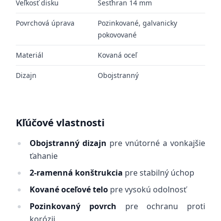
Veľkosť disku
Šesťhran 14 mm
Povrchová úprava
Pozinkované, galvanicky
pokovované
Materiál
Kovaná oceľ
Dizajn
Obojstranný
Kľúčové vlastnosti
Obojstranný dizajn
pre vnútorné a vonkajšie
ťahanie
2-ramenná konštrukcia
pre stabilný úchop
Kované oceľové telo
pre vysokú odolnosť
Pozinkovaný povrch
pre ochranu proti
korózii