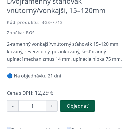
Dvojramenný sťahovák
vnútorný/vonkajší, 15–120mm
Kód produktu: BGS-7713
Značka: BGS
2-ramenný vonkajší/vnútorný sťahovák 15–120 mm,
kovaný, reverzibilný, pozinkovaný, šesťhranný
upínací mechanizmus 14 mm, upínacia hĺbka 75 mm.
🔵 Na objednávku 21 dní
12,29 €
Cena s DPH:
-
+
Objednať