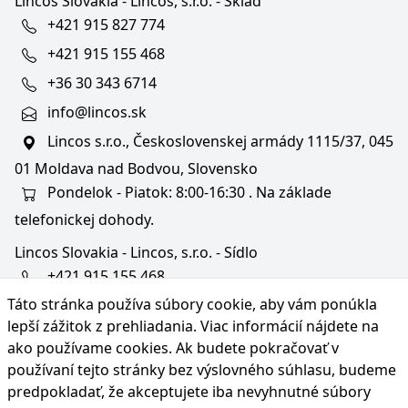
Lincos Slovakia - Lincos, s.r.o. - Sklad
+421 915 827 774
+421 915 155 468
+36 30 343 6714
info@lincos.sk
Lincos s.r.o., Československej armády 1115/37, 045
01 Moldava nad Bodvou, Slovensko
Pondelok - Piatok: 8:00-16:30 . Na základe
telefonickej dohody.
Lincos Slovakia - Lincos, s.r.o. - Sídlo
+421 915 155 468
Táto stránka používa súbory cookie, aby vám ponúkla
+36/30 343 6714
lepší zážitok z prehliadania. Viac informácií nájdete na
bratislava@lincos.sk
ako používame cookies
. Ak budete pokračovať v
Lincos s.r.o., Rustaveliho 4, 831 06 Bratislava - m. č.
používaní tejto stránky bez výslovného súhlasu, budeme
Rača, Slovensko
predpokladať, že akceptujete iba nevyhnutné súbory