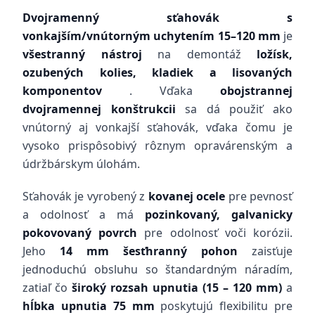
Dvojramenný sťahovák s
vonkajším/vnútorným uchytením 15–120 mm
je
všestranný nástroj
na demontáž
ložísk,
ozubených kolies, kladiek a lisovaných
komponentov
. Vďaka
obojstrannej
dvojramennej konštrukcii
sa dá použiť ako
vnútorný aj vonkajší sťahovák, vďaka čomu je
vysoko prispôsobivý rôznym opravárenským a
údržbárskym úlohám.
Sťahovák je vyrobený z
kovanej ocele
pre pevnosť
a odolnosť a má
pozinkovaný, galvanicky
pokovovaný povrch
pre odolnosť voči korózii.
Jeho
14 mm šesťhranný pohon
zaisťuje
jednoduchú obsluhu so štandardným náradím,
zatiaľ čo
široký rozsah upnutia (15 – 120 mm)
a
hĺbka upnutia 75 mm
poskytujú flexibilitu pre