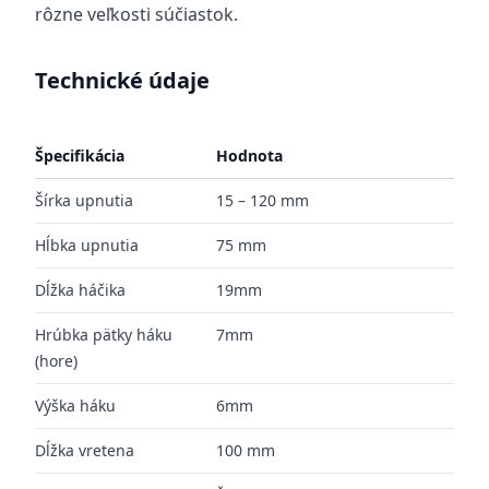
rôzne veľkosti súčiastok.
Technické údaje
Špecifikácia
Hodnota
Šírka upnutia
15 – 120 mm
Hĺbka upnutia
75 mm
Dĺžka háčika
19mm
Hrúbka pätky háku
7mm
(hore)
Výška háku
6mm
Dĺžka vretena
100 mm