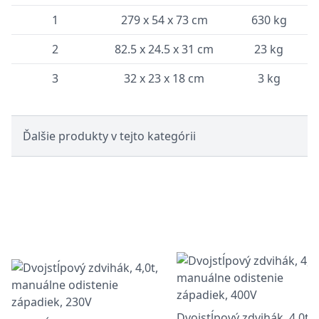
1
279 x 54 x 73 cm
630 kg
2
82.5 x 24.5 x 31 cm
23 kg
3
32 x 23 x 18 cm
3 kg
Ďalšie produkty v tejto kategórii
Dvojstĺpový zdvihák, 4,0t,