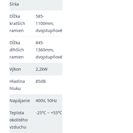
šírka
Dĺžka
585-
kratších
1100mm,
ramien
dvojstupňové
Dĺžka
845-
dlhších
1360mm,
ramien
dvojstupňové
Výkon
2,2kW
Hladina
85dB
hluku
Napájanie
400V, 50Hz
Teplota
-25℃ ~ +55℃
okolitého
vzduchu