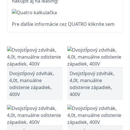
nakúpiť aj na leasing!
Pre ďalšie informácie cez QUATRO kliknite sem
Dvojstĺpový zdvihák,
Dvojstĺpový zdvihák,
4,0t, manuálne
4,0t, manuálne
odistenie západiek,
odistenie západiek,
400V
400V