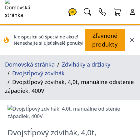
AI
Zľavnené
K dispozícii sú špeciálne akcie!
Nenechajte si ujsť skvelé ponuky!
produkty
Domovská stránka
Zdviháky a držiaky
Dvojstĺpový zdvihák
Dvojstĺpový zdvihák, 4,0t, manuálne odistenie
západiek, 400V
Dvojstĺpový zdvihák, 4,0t,