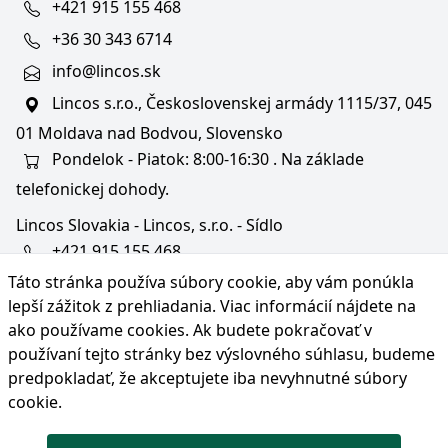
+421 915 155 468
+36 30 343 6714
info@lincos.sk
Lincos s.r.o., Československej armády 1115/37, 045
01 Moldava nad Bodvou, Slovensko
Pondelok - Piatok: 8:00-16:30 . Na základe
telefonickej dohody.
Lincos Slovakia - Lincos, s.r.o. - Sídlo
+421 915 155 468
Táto stránka používa súbory cookie, aby vám ponúkla
+36/30 343 6714
lepší zážitok z prehliadania. Viac informácií nájdete na
bratislava@lincos.sk
ako používame cookies
. Ak budete pokračovať v
Lincos s.r.o., Rustaveliho 4, 831 06 Bratislava - m. č.
používaní tejto stránky bez výslovného súhlasu, budeme
Rača, Slovensko
predpokladať, že akceptujete iba nevyhnutné súbory
cookie.
Iba sídlo firmy