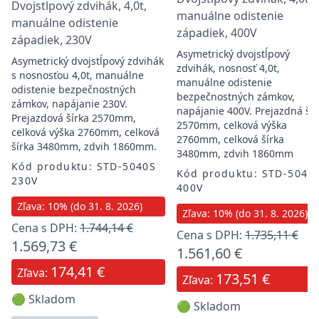
Dvojstĺpový zdvihák, 4,0t,
manuálne odistenie
manuálne odistenie
západiek, 400V
západiek, 230V
Asymetrický dvojstĺpový
Asymetrický dvojstĺpový zdvihák
zdvihák, nosnosť 4,0t,
s nosnosťou 4,0t, manuálne
manuálne odistenie
odistenie bezpečnostných
bezpečnostných zámkov,
zámkov, napájanie 230V.
napájanie 400V. Prejazdná šír
Prejazdová šírka 2570mm,
2570mm, celková výška
celková výška 2760mm, celková
2760mm, celková šírka
šírka 3480mm, zdvih 1860mm.
3480mm, zdvih 1860mm
Kód produktu: STD-5040S
Kód produktu: STD-5040
230V
400V
Zľava: 10% (do 31. 8. 2026)
Zľava: 10% (do 31. 8. 2026)
Cena s DPH:
1.744,14 €
Cena s DPH:
1.735,11 €
1.569,73 €
1.561,60 €
174,41 €
Zľava:
173,51 €
Zľava:
🟢 Skladom
🟢 Skladom