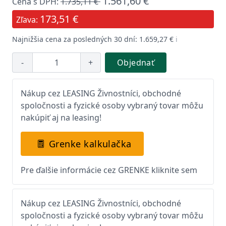
1.561,60 €
Cena s DPH:
1.735,11 €
173,51 €
Zľava:
Najnižšia cena za posledných 30 dní: 1.659,27 €
ℹ️
-
+
Objednať
Nákup cez LEASING Živnostníci, obchodné
spoločnosti a fyzické osoby vybraný tovar môžu
nakúpiť aj na leasing!
Grenke kalkulačka
Pre ďalšie informácie cez GRENKE kliknite sem
Nákup cez LEASING Živnostníci, obchodné
spoločnosti a fyzické osoby vybraný tovar môžu