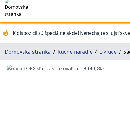
K dispozícii sú špeciálne akcie! Nenechajte si ujsť skv
Domovská stránka
Ručné náradie
L-kľúče
Sa