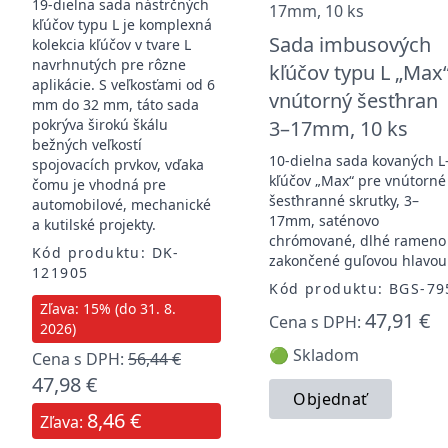
19-dielna sada nástrčných
kľúčov typu L je komplexná
Sada imbusových
kolekcia kľúčov v tvare L
navrhnutých pre rôzne
kľúčov typu L „Max“
aplikácie. S veľkosťami od 6
vnútorný šesťhran
mm do 32 mm, táto sada
pokrýva širokú škálu
3–17mm, 10 ks
bežných veľkostí
10-dielna sada kovaných L
spojovacích prvkov, vďaka
kľúčov „Max“ pre vnútorné
čomu je vhodná pre
šesťhranné skrutky, 3–
automobilové, mechanické
17mm, saténovo
a kutilské projekty.
chrómované, dlhé rameno
Kód produktu: DK-
zakončené guľovou hlavou
121905
Kód produktu: BGS-79
Zľava: 15% (do 31. 8.
47,91 €
Cena s DPH:
2026)
🟢 Skladom
Cena s DPH:
56,44 €
47,98 €
Objednať
8,46 €
Zľava: