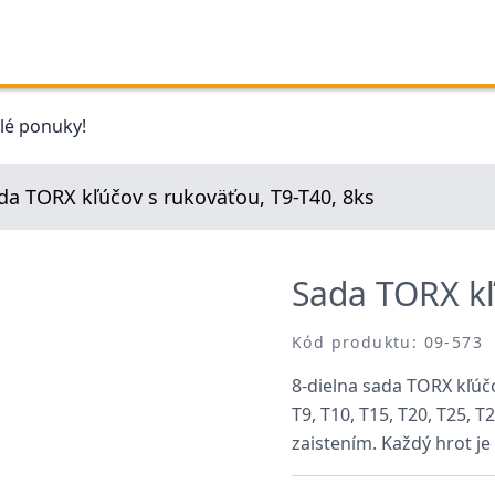
elé ponuky!
da TORX kľúčov s rukoväťou, T9-T40, 8ks
Sada TORX kľ
Kód produktu: 09-573
8-dielna sada TORX kľúč
T9, T10, T15, T20, T25, 
zaistením. Každý hrot je