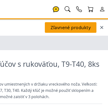
AI
Zľavnené produkty
účov s rukoväťou, T9-T40, 8ks
ov umiestnených v držiaku vreckového noža. Veľkosti:
T27, T30, T40. Každý kľúč je možné použiť sklopením a
 možné zaistiť v 3 polohách.