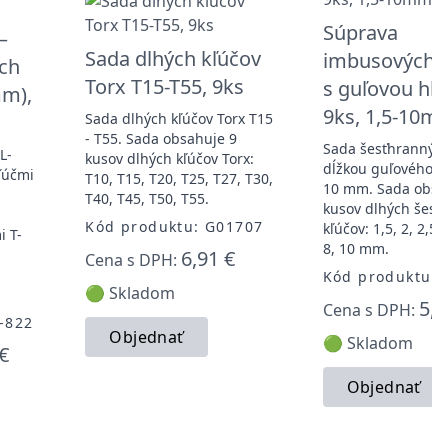
Súprava
–
Sada dlhých kľúčov
imbusových k
ch
Torx T15-T55, 9ks
s guľovou hl
mm),
9ks, 1,5-10m
Sada dlhých kľúčov Torx T15
- T55. Sada obsahuje 9
Sada šesťhranných
L-
kusov dlhých kľúčov Torx:
dĺžkou guľového k
ľúčmi
T10, T15, T20, T25, T27, T30,
10 mm. Sada obsa
T40, T45, T50, T55.
kusov dlhých šesť
Kód produktu: G01707
kľúčov: 1,5, 2, 2,5, 3
i T-
8, 10 mm.
6,91 €
Cena s DPH:
Kód produktu: 
🟢 Skladom
5,9
Cena s DPH:
-822
Objednať
🟢 Skladom
€
Objednať