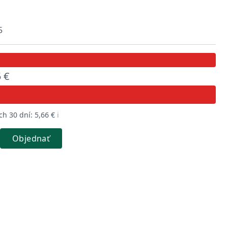
5
 €
h 30 dní: 5,66 €
ℹ️
Objednať