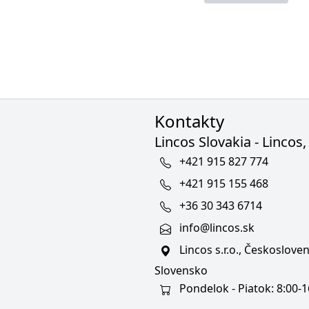
Kontakty
Lincos Slovakia - Lincos, 
+421 915 827 774
+421 915 155 468
+36 30 343 6714
info@lincos.sk
Lincos s.r.o., Českoslov
Slovensko
Pondelok - Piatok: 8:00-1