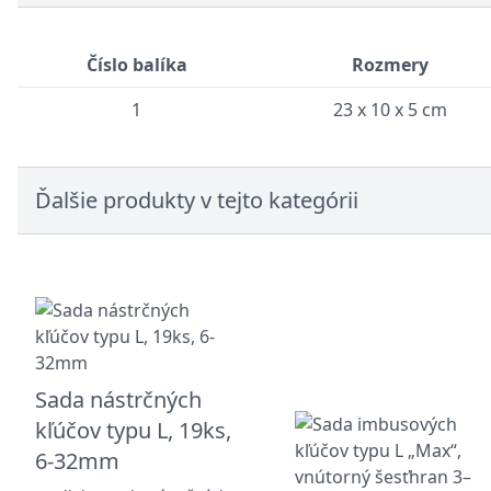
Číslo balíka
Rozmery
1
23 x 10 x 5 cm
Ďalšie produkty v tejto kategórii
Sada nástrčných
kľúčov typu L, 19ks,
6-32mm