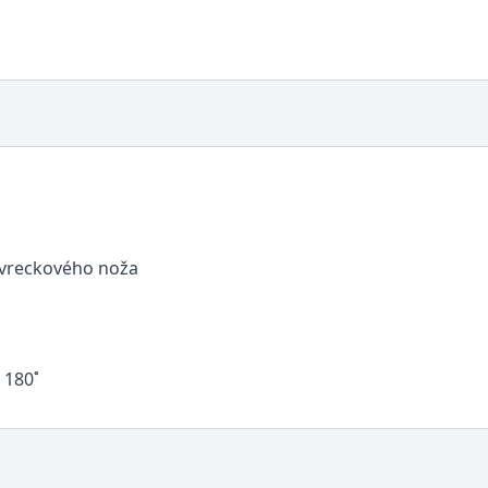
 vreckového noža
 180˚