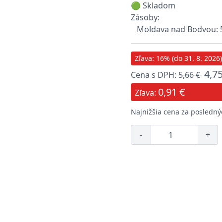
🟢 Skladom
Zásoby:
Moldava nad Bodvou: 
Zľava: 16% (do 31. 8. 2026)
4,75
Cena s DPH:
5,66 €
0,91 €
Zľava:
Najnižšia cena za poslednýc
-
+