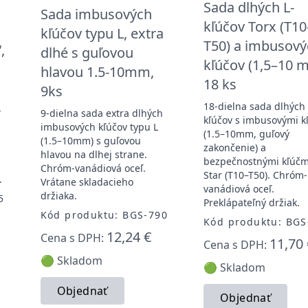
Sada dlhých L-
Sada imbusových
kľúčov Torx (T10
kľúčov typu L, extra
T50) a imbusový
,
dlhé s guľovou
kľúčov (1,5–10 
hlavou 1.5-10mm,
18 ks
9ks
18-dielna sada dlhých 
-
9-dielna sada extra dlhých
kľúčov s imbusovými k
imbusových kľúčov typu L
(1.5–10mm, guľový
(1.5–10mm) s guľovou
zakončenie) a
hlavou na dlhej strane.
bezpečnostnými kľúčm
Chróm-vanádiová oceľ.
Star (T10–T50). Chróm-
.
Vrátane skladacieho
vanádiová oceľ.
držiaka.
5
Preklápateľný držiak.
Kód produktu: BGS-790
Kód produktu: BGS
12,24 €
Cena s DPH:
11,70 
Cena s DPH:
🟢 Skladom
🟢 Skladom
Objednať
Objednať