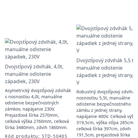
Dvojstĺpový zdvihák 5,5 t –
Dvojstĺpový zdvihák, 4,0t,
manuálne odistenie
manuálne odistenie
západiek z jednej strany, 
západiek, 230V
V
Asymetrický dvojstĺpový zdvihák
Robustný dvojstĺpový zdvihák
s nosnosťou 4,0t, manuálne
nosnosťou 5,5t, manuálne
odistenie bezpečnostných
odistenie bezpečnostného
zámkov, napájanie 230V.
zámku z jednej strany,
Prejazdová šírka 2570mm,
napájanie 400V. Celková výška
celková výška 2760mm, celková
319,5cm, výška stĺpa 285cm,
šírka 3480mm, zdvih 1860mm.
celková šírka 397cm, zdvih
191,5cm, prejazdová šírka
Kód produktu: STD-5040S