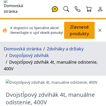
AI
Zľavnené
K dispozícii sú špeciálne akcie!
Nenechajte si ujsť skvelé ponuky!
produkty
Domovská stránka
Zdviháky a držiaky
Dvojstĺpový zdvihák
Dvojstĺpový zdvihák 4t, manuálne odistenie,
400V
Dvojstĺpový zdvihák 4t, manuálne
odistenie, 400V