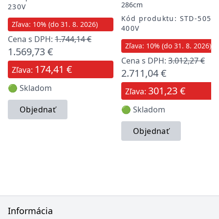
286cm
230V
Kód produktu: STD-5055
Zľava: 10% (do 31. 8. 2026)
400V
Cena s DPH:
1.744,14 €
Zľava: 10% (do 31. 8. 2026)
1.569,73 €
Cena s DPH:
3.012,27 €
174,41 €
Zľava:
2.711,04 €
🟢 Skladom
301,23 €
Zľava:
Objednať
🟢 Skladom
Objednať
Informácia