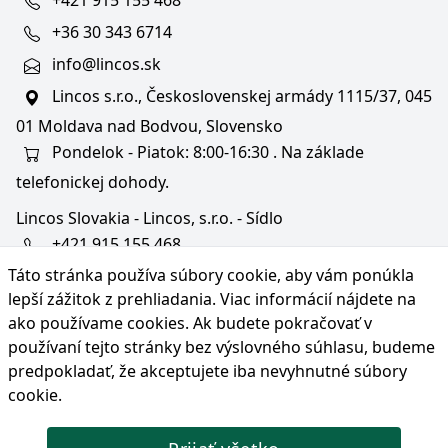
+421 915 155 468
+36 30 343 6714
info@lincos.sk
Lincos s.r.o., Československej armády 1115/37, 045
01 Moldava nad Bodvou, Slovensko
Pondelok - Piatok: 8:00-16:30 . Na základe
telefonickej dohody.
Lincos Slovakia - Lincos, s.r.o. - Sídlo
+421 915 155 468
Táto stránka používa súbory cookie, aby vám ponúkla
+36/30 343 6714
lepší zážitok z prehliadania. Viac informácií nájdete na
bratislava@lincos.sk
ako používame cookies
. Ak budete pokračovať v
Lincos s.r.o., Rustaveliho 4, 831 06 Bratislava - m. č.
používaní tejto stránky bez výslovného súhlasu, budeme
Rača, Slovensko
predpokladať, že akceptujete iba nevyhnutné súbory
cookie.
Iba sídlo firmy