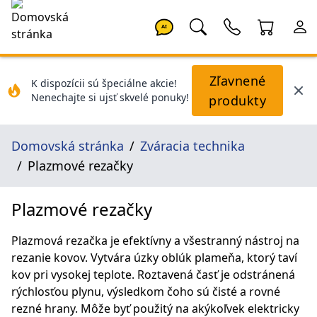
AI
Zľavnené
K dispozícii sú špeciálne akcie!
Nenechajte si ujsť skvelé ponuky!
produkty
Domovská stránka
Zváracia technika
Plazmové rezačky
Plazmové rezačky
Plazmová rezačka je efektívny a všestranný nástroj na
rezanie kovov. Vytvára úzky oblúk plameňa, ktorý taví
kov pri vysokej teplote. Roztavená časť je odstránená
rýchlosťou plynu, výsledkom čoho sú čisté a rovné
rezné hrany. Môže byť použitý na akýkoľvek elektricky