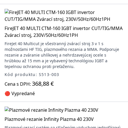
FireJET 40 MULTI CTM-160 IGBT invertor CUT/TIG/MMA
Zvárací stroj, 230V/50Hz/60Hz1PH
FireJet 40 Multicut je všestranný zvárací stroj 3 v 1 s
možnosťami HF TIG, plazmového rezania a MMA. Podporuje
rezanie a zváranie uhlíkovej a nehrdzavejúcej ocele s
hrúbkou až 15 mm a je vybavený technológiou IGBT a
tepelnou ochranou proti preťaženiu.
Kód produktu: S513-003
368,88 €
Cena s DPH:
🔴 Vypredané
Plazmové rezanie Infinity Plazma 40 230V
Plazmový rezací systém so stlačeným vzduchom jednofázový,