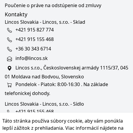
Poučenie o práve na odstúpenie od zmluvy
Kontakty
Lincos Slovakia - Lincos, s.r.o. - Sklad
+421 915 827 774
+421 915 155 468
+36 30 343 6714
info@lincos.sk
Lincos s.r.o., Československej armády 1115/37, 045
01 Moldava nad Bodvou, Slovensko
Pondelok - Piatok: 8:00-16:30 . Na základe
telefonickej dohody.
Lincos Slovakia - Lincos, s.r.o. - Sídlo
+421 915 155 468
Táto stránka používa súbory cookie, aby vám ponúkla
+36/30 343 6714
lepší zážitok z prehliadania. Viac informácií nájdete na
bratislava@lincos.sk