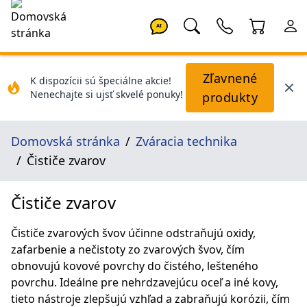
AI
Zľavnené
K dispozícii sú špeciálne akcie!
Nenechajte si ujsť skvelé ponuky!
produkty
Domovská stránka
Zváracia technika
Čističe zvarov
Čističe zvarov
Čističe zvarových švov účinne odstraňujú oxidy,
zafarbenie a nečistoty zo zvarových švov, čím
obnovujú kovové povrchy do čistého, lešteného
povrchu. Ideálne pre nehrdzavejúcu oceľ a iné kovy,
tieto nástroje zlepšujú vzhľad a zabraňujú korózii, čím