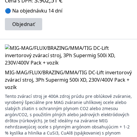
3.902,51 €
Cena s DPH:
🔵 Na objednávku 14 dní
Objednať
MIG-MAG/FLUX/BRAZING/MMA/TIG DC-Lift invertorový
zvárací stroj, 3Ph Supermig 500i XD, 230V/400V Pack +
vozík
Tento zvárací stroj je 400A zdroj prúdu pre oblúkové zváranie,
vyrobený špeciálne pre MAG zváranie uhlíkovej ocele alebo
slabých zliatin s ochranným plynom CO2 alebo zmesou
argón/CO2, s použitím plných alebo jadrových elektródových
drôtov (rúrkových). Je tiež ideálny na zváranie MIG
nehrdzavejúcej ocele s plynným argónom obsahujúcim + 1-2
% kyslíka a hliníka a CuSi3, CuAl8 (spájkovanie) s plynom