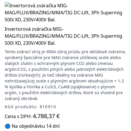
Invertorová zváračka MIG-
MAG/FLUX/BRAZING/MMA/TIG DC-Lift, 3Ph Supermig
500i XD, 230V/400V Bal.
Tento zvárací stroj je 400A zdroj prúdu pre oblúkové zváranie,
vyrobený špeciálne pre MAG zváranie uhlíkovej ocele alebo
slabých zliatin s ochranným plynom CO2 alebo zmesou
argón/CO2, s použitím plných alebo jadrových elektródových
drôtov (rúrkových). Je tiež ideálny na zváranie MIG
nehrdzavejúcej ocele s plynným argónom obsahujúcim + 1-2
% kyslíka a hliníka a CuSi3, CuAl8 (spájkovanie) s plynom
argón, s použitím elektródových drôtov, ktoré sú vhodné pre
zváraný obrobok.
Kód produktu: 816910
4.788,37 €
Cena s DPH:
🔵 Na objednávku 14 dní