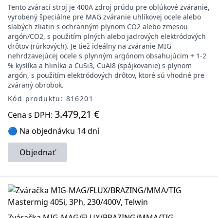
Tento zvárací stroj je 400A zdroj prúdu pre oblúkové zváranie,
vyrobený špeciálne pre MAG zváranie uhlíkovej ocele alebo
slabých zliatin s ochranným plynom CO2 alebo zmesou
argón/CO2, s použitím plných alebo jadrových elektródových
drôtov (rúrkových). Je tiež ideálny na zváranie MIG
nehrdzavejúcej ocele s plynným argónom obsahujúcim + 1-2
% kyslíka a hliníka a CuSi3, CuAl8 (spájkovanie) s plynom
argón, s použitím elektródových drôtov, ktoré sú vhodné pre
zváraný obrobok.
Kód produktu: 816201
3.479,21 €
Cena s DPH:
🔵 Na objednávku 14 dní
Objednať
Zváračka MIG-MAG/FLUX/BRAZING/MMA/TIG