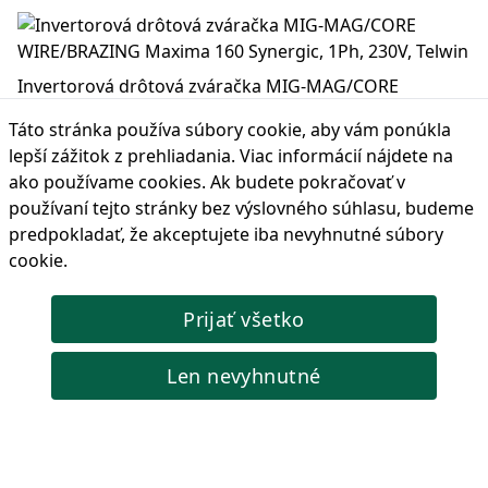
Invertorová drôtová zváračka MIG-MAG/CORE
WIRE/BRAZING Maxima 160 Synergic, 1Ph, 230V, Telwin
Táto stránka používa súbory cookie, aby vám ponúkla
Telwin MAXIMA 160 SYNERGIC je najmodernejší invertorový
lepší zážitok z prehliadania. Viac informácií nájdete na
zvárací stroj CORE WIRE/MIG-MAG/BRAZING s výkonom 150A.
ako používame cookies
. Ak budete pokračovať v
Tento stroj je vybavený horákom MIG-MAG, svorkou držiaka
používaní tejto stránky bez výslovného súhlasu, budeme
elektródy, uzemňovacím káblom a uzemňovacou svorkou,
vďaka čomu máte k dispozícii všetky potrebné nástroje pre
predpokladať, že akceptujete iba nevyhnutné súbory
širokú škálu zváracích úloh.
cookie.
Kód produktu: 816085
336,76 €
Prijať všetko
Cena s DPH:
🔴 Vypredané
Len nevyhnutné
Invertorová drôtová zváračka MIG-MAG/CORE