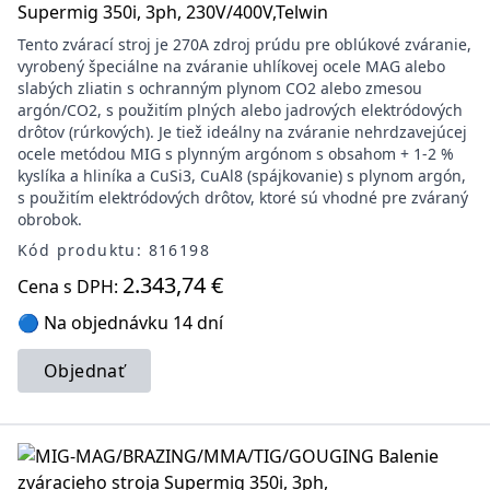
Supermig 350i, 3ph, 230V/400V,Telwin
Tento zvárací stroj je 270A zdroj prúdu pre oblúkové zváranie,
vyrobený špeciálne na zváranie uhlíkovej ocele MAG alebo
slabých zliatin s ochranným plynom CO2 alebo zmesou
argón/CO2, s použitím plných alebo jadrových elektródových
drôtov (rúrkových). Je tiež ideálny na zváranie nehrdzavejúcej
ocele metódou MIG s plynným argónom s obsahom + 1-2 %
kyslíka a hliníka a CuSi3, CuAl8 (spájkovanie) s plynom argón,
s použitím elektródových drôtov, ktoré sú vhodné pre zváraný
obrobok.
Kód produktu: 816198
2.343,74 €
Cena s DPH:
🔵 Na objednávku 14 dní
Objednať