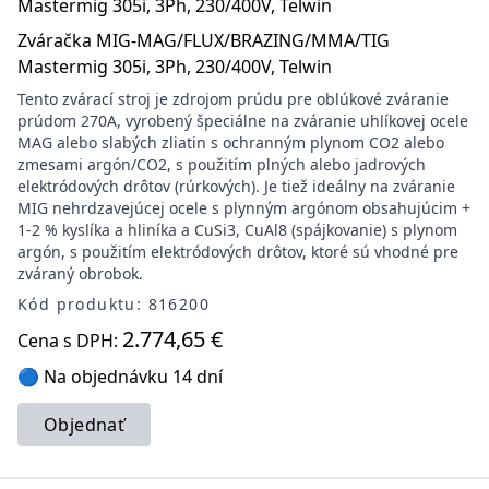
Zváračka MIG-MAG/FLUX/BRAZING/MMA/TIG
Mastermig 305i, 3Ph, 230/400V, Telwin
Tento zvárací stroj je zdrojom prúdu pre oblúkové zváranie
prúdom 270A, vyrobený špeciálne na zváranie uhlíkovej ocele
MAG alebo slabých zliatin s ochranným plynom CO2 alebo
zmesami argón/CO2, s použitím plných alebo jadrových
elektródových drôtov (rúrkových). Je tiež ideálny na zváranie
MIG nehrdzavejúcej ocele s plynným argónom obsahujúcim +
1-2 % kyslíka a hliníka a CuSi3, CuAl8 (spájkovanie) s plynom
argón, s použitím elektródových drôtov, ktoré sú vhodné pre
zváraný obrobok.
Kód produktu: 816200
2.774,65 €
Cena s DPH:
🔵 Na objednávku 14 dní
Objednať