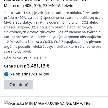
Mastermig 405i, 3Ph, 230/400V, Telwin
Tento zvárací stroj je zdrojom prúdu pre oblúkové zváranie
prúdom 400A, vyrobený špeciálne na zváranie uhlíkovej ocele
MAG alebo slabých zliatin s ochranným plynom CO2 alebo
zmesou argón/CO2, s použitím plných alebo jadrových
elektródových drôtov (rúrkových). Je tiež ideálny na zváranie
MIG nehrdzavejúcej ocele s plynným argónom obsahujúcim +
1-2 % kyslíka a hliníka a CuSi3, CuAl8 (spájkovanie) s plynom
argón, s použitím elektródových drôtov, ktoré sú vhodné pre
zváraný obrobok.
Kód produktu: 816197
3.481,13 €
Cena s DPH:
🔵 Na objednávku 14 dní
Objednať