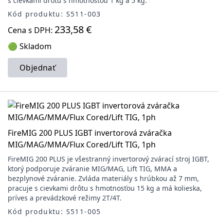
s cievkami drôtu s hmotnosťou 1 kg a 5 kg.
Kód produktu: S511-003
233,58 €
Cena s DPH:
🟢 Skladom
Objednať
FireMIG 200 PLUS IGBT invertorová zváračka
MIG/MAG/MMA/Flux Cored/Lift TIG, 1ph
FireMIG 200 PLUS je všestranný invertorový zvárací stroj IGBT,
ktorý podporuje zváranie MIG/MAG, Lift TIG, MMA a
bezplynové zváranie. Zvláda materiály s hrúbkou až 7 mm,
pracuje s cievkami drôtu s hmotnosťou 15 kg a má kolieska,
príves a prevádzkové režimy 2T/4T.
Kód produktu: S511-005