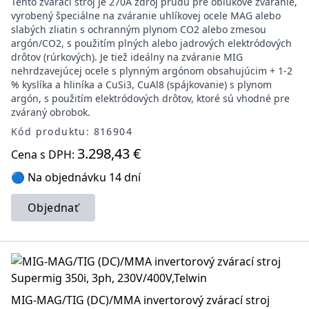
Tento zvárací stroj je 270A zdroj prúdu pre oblúkové zváranie,
vyrobený špeciálne na zváranie uhlíkovej ocele MAG alebo
slabých zliatin s ochranným plynom CO2 alebo zmesou
argón/CO2, s použitím plných alebo jadrových elektródových
drôtov (rúrkových). Je tiež ideálny na zváranie MIG
nehrdzavejúcej ocele s plynným argónom obsahujúcim + 1-2
% kyslíka a hliníka a CuSi3, CuAl8 (spájkovanie) s plynom
argón, s použitím elektródových drôtov, ktoré sú vhodné pre
zváraný obrobok.
Kód produktu: 816904
3.298,43 €
Cena s DPH:
🔵 Na objednávku 14 dní
Objednať
MIG-MAG/TIG (DC)/MMA invertorový zvárací stroj