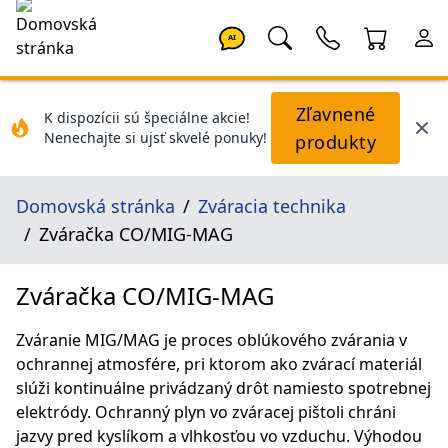
AI
Zľavnené
K dispozícii sú špeciálne akcie!
Nenechajte si ujsť skvelé ponuky!
produkty
Domovská stránka
Zváracia technika
Zváračka CO/MIG-MAG
Zváračka CO/MIG-MAG
Zváranie MIG/MAG je proces oblúkového zvárania v
ochrannej atmosfére, pri ktorom ako zvárací materiál
slúži kontinuálne privádzaný drôt namiesto spotrebnej
elektródy. Ochranný plyn vo zváracej pištoli chráni
jazvy pred kyslíkom a vlhkosťou vo vzduchu. Výhodou