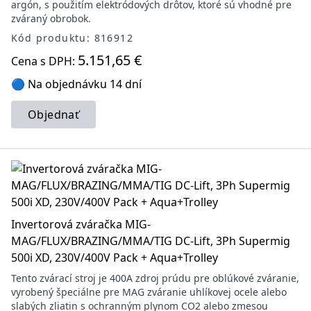
argón, s použitím elektródových drôtov, ktoré sú vhodné pre
zváraný obrobok.
Kód produktu: 816912
5.151,65 €
Cena s DPH:
🔵 Na objednávku 14 dní
Objednať
Invertorová zváračka MIG-
MAG/FLUX/BRAZING/MMA/TIG DC-Lift, 3Ph Supermig
500i XD, 230V/400V Pack + Aqua+Trolley
Tento zvárací stroj je 400A zdroj prúdu pre oblúkové zváranie,
vyrobený špeciálne pre MAG zváranie uhlíkovej ocele alebo
slabých zliatin s ochranným plynom CO2 alebo zmesou