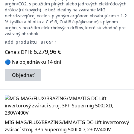
argón/CO2, s použitím plných alebo jadrových elektródových
drôtov (rúrkových). Je tiež ideálny na zváranie MIG
nehrdzavejúcej ocele s plynným argónom obsahujúcim + 1-2
% kyslíka a hliníka a CuSi3, CuAl8 (spájkovanie) s plynom
argón, s použitím elektródových drôtov, ktoré sú vhodné pre
zváraný obrobok.
Kód produktu: 816911
6.279,96 €
Cena s DPH:
🔵 Na objednávku 14 dní
Objednať
MIG-MAG/FLUX/BRAZING/MMA/TIG DC-Lift invertorový
zvárací stroj, 3Ph Supermig 500I XD, 230V/400V