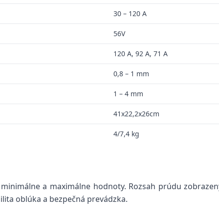
30 – 120 A
56V
120 A, 92 A, 71 A
0,8 – 1 mm
1 – 4 mm
41x22,2x26cm
4/7,4 kg
 minimálne a maximálne hodnoty. Rozsah prúdu zobrazený
bilita oblúka a bezpečná prevádzka.