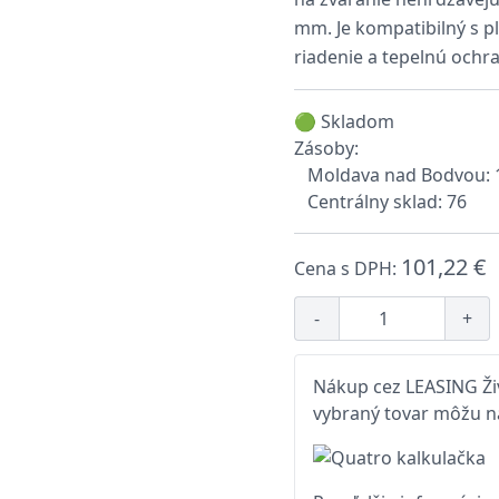
mm. Je kompatibilný s p
riadenie a tepelnú ochr
🟢 Skladom
Zásoby:
Moldava nad Bodvou: 
Centrálny sklad: 76
101,22 €
Cena s DPH:
-
+
Nákup cez LEASING Živ
vybraný tovar môžu na