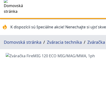
K dispozícii sú špeciálne akcie! Nenechajte si ujsť skv
Domovská stránka
Zváracia technika
Zváračk