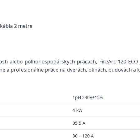
 kábla 2 metre
sti alebo poľnohospodárskych prácach, FireArc 120 ECO je
e a profesionálne práce na dverách, oknách, budovách a k
1pH 230V±15%
4 kW
35,5 A
30 – 120 A