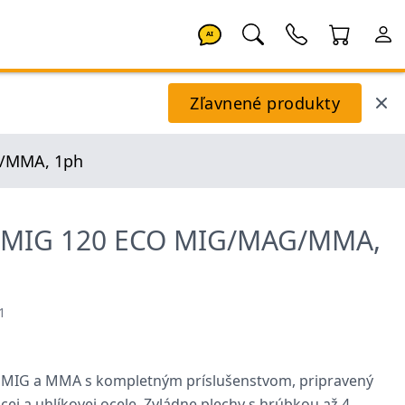
AI
Zľavnené produkty
G/MMA, 1ph
reMIG 120 ECO MIG/MAG/MMA,
1
oj MIG a MMA s kompletným príslušenstvom, pripravený
ej a uhlíkovej ocele. Zvládne plechy s hrúbkou až 4