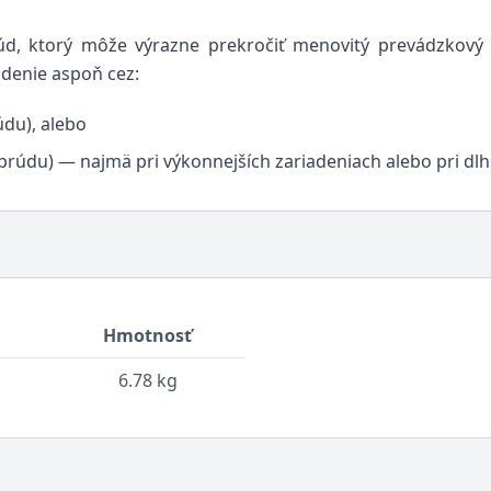
rúd, ktorý môže výrazne prekročiť menovitý prevádzkov
adenie aspoň cez:
údu), alebo
prúdu) — najmä pri výkonnejších zariadeniach alebo pri dlh
Hmotnosť
6.78 kg