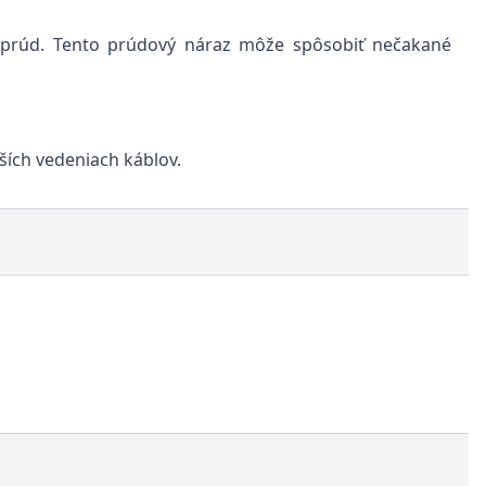
ý prúd. Tento prúdový náraz môže spôsobiť nečakané
ších vedeniach káblov.