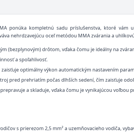
MMA ponúka kompletnú sadu príslušenstva, ktoré vám um
cováva nehrdzavejúcu oceľ metódou MMA zvárania a uhlíkov
eným (bezplynovým) drôtom, vďaka čomu je ideálny na zvárani
innosť a spoľahlivosť.
i zaisťuje optimálny výkon automatickým nastavením parame
roj pred prehriatím počas dlhších sedení, čím zaisťuje odol
prepravuje a skladuje, vďaka čomu je vynikajúcou voľbou pr
 vodičov s prierezom 2,5 mm² a uzemňovacieho vodiča, vyba