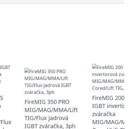
US
FireMIG 200 
FireMIG 350 PRO
á
IGBT invertor
MIG/MAG/MMA/Lift
zváračka
TIG/Flux jadrová
Flux
MIG/MAG/MM
IGBT zváračka, 3ph