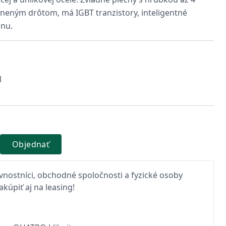
lneným drôtom, má IGBT tranzistory, inteligentné
anu.
1
Objednať
nostníci, obchodné spoločnosti a fyzické osoby
kúpiť aj na leasing!