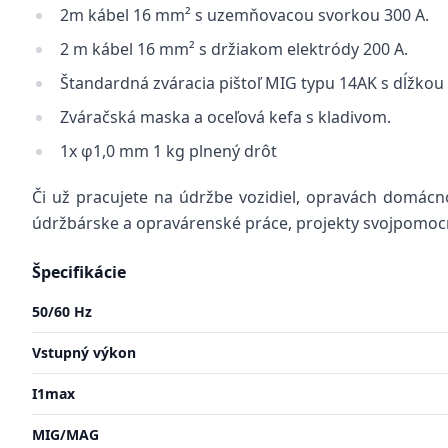
2m kábel 16 mm² s uzemňovacou svorkou 300 A.
2 m kábel 16 mm² s držiakom elektródy 200 A.
Štandardná zváracia pištoľ MIG typu 14AK s dĺžkou
Zváračská maska a oceľová kefa s kladivom.
1x φ1,0 mm 1 kg plnený drôt
Či už pracujete na údržbe vozidiel, opravách domácno
údržbárske a opravárenské práce, projekty svojpomocn
Špecifikácie
50/60 Hz
Vstupný výkon
I1max
MIG/MAG