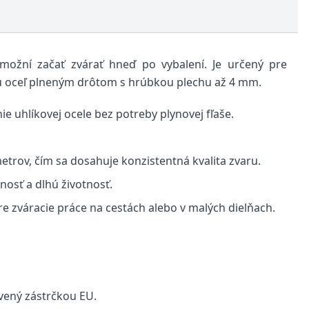
ožní začať zvárať hneď po vybalení. Je určený pre
ú oceľ plneným drôtom s hrúbkou plechu až 4 mm.
e uhlíkovej ocele bez potreby plynovej fľaše.
trov, čím sa dosahuje konzistentná kvalita zvaru.
nosť a dlhú životnosť.
e zváracie práce na cestách alebo v malých dielňach.
vený zástrčkou EU.