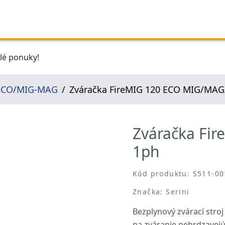
elé ponuky!
a CO/MIG-MAG
Zváračka FireMIG 120 ECO MIG/MA
Zváračka Fi
1ph
Kód produktu: S511-00
Značka: Serini
Bezplynový zvárací str
na zváranie nehrdzavejúc