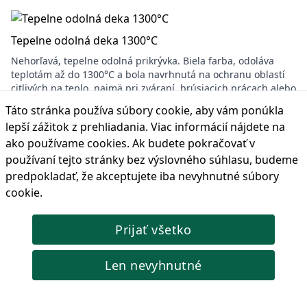
Tepelne odolná deka 1300°C
Nehorľavá, tepelne odolná prikrývka. Biela farba, odoláva
teplotám až do 1300°C a bola navrhnutá na ochranu oblastí
citlivých na teplo, najmä pri zváraní, brúsiacich prácach alebo
všade tam, kde je potrebná ochrana pred iskrami a
Táto stránka používa súbory cookie, aby vám ponúkla
striekaním.
lepší zážitok z prehliadania. Viac informácií nájdete na
Kód produktu: 804135
ako používame cookies
. Ak budete pokračovať v
204,06 €
Cena s DPH:
používaní tejto stránky bez výslovného súhlasu, budeme
predpokladať, že akceptujete iba nevyhnutné súbory
🔴 Vypredané
cookie.
Prijať všetko
Vnútorná ochrana skla 71,7 x 105 mm, 2ks
Tento typ produktu na vnútornú ochranu skla je špeciálne
Len nevyhnutné
navrhnutý tak, aby sa zmestil do určitých modelov
zváračských kukiel a slúži ako dodatočná vrstva ochrany
hlavnej zváracej šošovky.