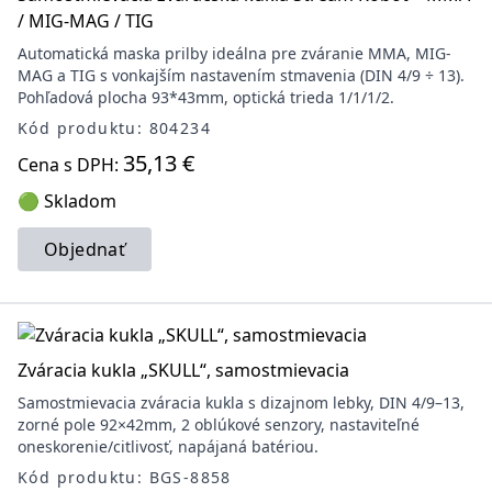
/ MIG-MAG / TIG
Automatická maska prilby ideálna pre zváranie MMA, MIG-
MAG a TIG s vonkajším nastavením stmavenia (DIN 4/9 ÷ 13).
Pohľadová plocha 93*43mm, optická trieda 1/1/1/2.
Kód produktu: 804234
35,13 €
Cena s DPH:
🟢 Skladom
Objednať
Zváracia kukla „SKULL“, samostmievacia
Samostmievacia zváracia kukla s dizajnom lebky, DIN 4/9–13,
zorné pole 92×42mm, 2 oblúkové senzory, nastaviteľné
oneskorenie/citlivosť, napájaná batériou.
Kód produktu: BGS-8858