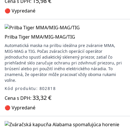
15,98 €
Cena s DPH:
🔴 Vypredané
Prilba Tiger MMA/MIG-MAG/TIG
Automatická maska na prilbu ideálna pre zváranie MMA,
MIG-MAG a TIG. Počas zváracích operácií operátor
jednoducho spustí adiaktický sklenený priezor, zatiaľ čo
priehľadné sklo zaručuje ochranu pri zdvihnutí priezoru, pri
brúsení alebo pri použití iného elektrického náradia. To
znamená, že operátor môže pracovať vždy oboma rukami
voľne.
Kód produktu: 802818
33,32 €
Cena s DPH:
🔴 Vypredané