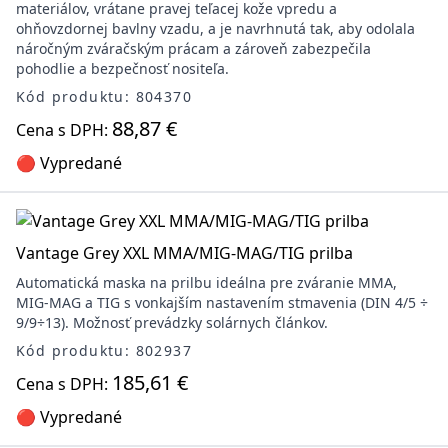
materiálov, vrátane pravej teľacej kože vpredu a
ohňovzdornej bavlny vzadu, a je navrhnutá tak, aby odolala
náročným zváračským prácam a zároveň zabezpečila
pohodlie a bezpečnosť nositeľa.
Kód produktu: 804370
88,87 €
Cena s DPH:
🔴 Vypredané
Vantage Grey XXL MMA/MIG-MAG/TIG prilba
Automatická maska na prilbu ideálna pre zváranie MMA,
MIG-MAG a TIG s vonkajším nastavením stmavenia (DIN 4/5 ÷
9/9÷13). Možnosť prevádzky solárnych článkov.
Kód produktu: 802937
185,61 €
Cena s DPH:
🔴 Vypredané