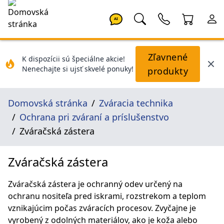
AI
Zľavnené
K dispozícii sú špeciálne akcie!
Nenechajte si ujsť skvelé ponuky!
produkty
Domovská stránka
Zváracia technika
Ochrana pri zváraní a príslušenstvo
Zváračská zástera
Zváračská zástera
Zváračská zástera je ochranný odev určený na
ochranu nositeľa pred iskrami, rozstrekom a teplom
vznikajúcim počas zváracích procesov. Zvyčajne je
vyrobený z odolných materiálov, ako je koža alebo