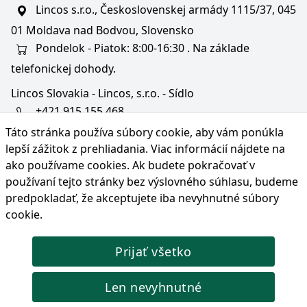
Lincos s.r.o., Československej armády 1115/37, 045
01 Moldava nad Bodvou, Slovensko
Pondelok - Piatok: 8:00-16:30 . Na základe
telefonickej dohody.
Lincos Slovakia - Lincos, s.r.o. - Sídlo
+421 915 155 468
Táto stránka používa súbory cookie, aby vám ponúkla
+36/30 343 6714
lepší zážitok z prehliadania. Viac informácií nájdete na
bratislava@lincos.sk
ako používame cookies
. Ak budete pokračovať v
Lincos s.r.o., Rustaveliho 4, 831 06 Bratislava - m. č.
používaní tejto stránky bez výslovného súhlasu, budeme
Rača, Slovensko
predpokladať, že akceptujete iba nevyhnutné súbory
cookie.
Iba sídlo firmy
Prijať všetko
© Copyright 2026 Lincos s.r.o., všetky práva vyhradené.
Len nevyhnutné