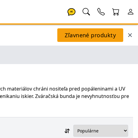
AI
Zľavnené produkty
ch materiálov chráni nositeľa pred popáleninami a UV
renikaniu iskier. Zváračská bunda je nevyhnutnosťou pre