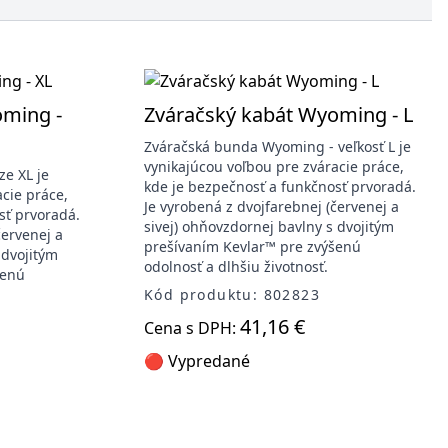
oming -
Zváračský kabát Wyoming - L
Zváračská bunda Wyoming - veľkosť L je
vynikajúcou voľbou pre zváracie práce,
ze XL je
kde je bezpečnosť a funkčnosť prvoradá.
cie práce,
Je vyrobená z dvojfarebnej (červenej a
sť prvoradá.
sivej) ohňovzdornej bavlny s dvojitým
červenej a
prešívaním Kevlar™ pre zvýšenú
 dvojitým
odolnosť a dlhšiu životnosť.
šenú
Kód produktu: 802823
41,16 €
Cena s DPH:
🔴 Vypredané