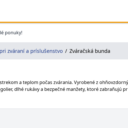
elé ponuky!
ri zváraní a príslušenstvo
Zváračská bunda
zstrekom a teplom počas zvárania. Vyrobené z ohňovzdorný
ý golier, dlhé rukávy a bezpečné manžety, ktoré zabraňujú p