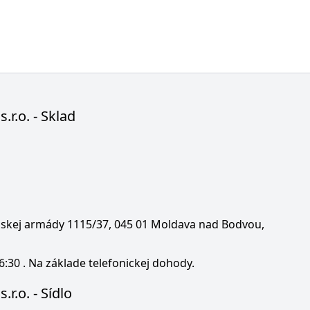
s.r.o. - Sklad
enskej armády 1115/37, 045 01 Moldava nad Bodvou,
6:30 . Na základe telefonickej dohody.
.r.o. - Sídlo