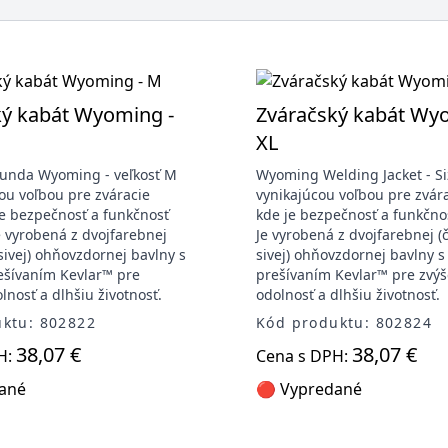
ký kabát Wyoming -
Zváračský kabát Wy
XL
bunda Wyoming - veľkosť M
Wyoming Welding Jacket - Si
cou voľbou pre zváracie
vynikajúcou voľbou pre zvára
je bezpečnosť a funkčnosť
kde je bezpečnosť a funkčno
e vyrobená z dvojfarebnej
Je vyrobená z dvojfarebnej (
sivej) ohňovzdornej bavlny s
sivej) ohňovzdornej bavlny s
ešívaním Kevlar™ pre
prešívaním Kevlar™ pre zvý
lnosť a dlhšiu životnosť.
odolnosť a dlhšiu životnosť.
ktu: 802822
Kód produktu: 802824
38,07 €
38,07 €
H:
Cena s DPH:
ané
🔴 Vypredané