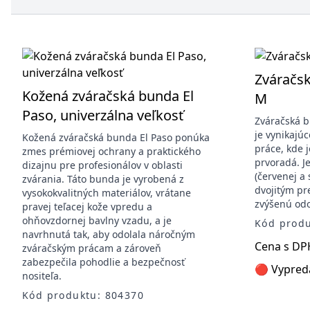
Zváračs
Kožená zváračská bunda El
M
Paso, univerzálna veľkosť
Zváračská 
je vynikajú
Kožená zváračská bunda El Paso ponúka
práce, kde 
zmes prémiovej ochrany a praktického
prvoradá. J
dizajnu pre profesionálov v oblasti
(červenej a 
zvárania. Táto bunda je vyrobená z
dvojitým pr
vysokokvalitných materiálov, vrátane
zvýšenú odo
pravej teľacej kože vpredu a
ohňovzdornej bavlny vzadu, a je
Kód produ
navrhnutá tak, aby odolala náročným
Cena s DP
zváračským prácam a zároveň
zabezpečila pohodlie a bezpečnosť
🔴 Vypred
nositeľa.
Kód produktu: 804370