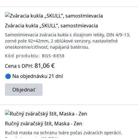
Zváracia kukla „SKULL“, samostmievacia
Samostmievacia zváracia kukla s dizajnom lebky, DIN 4/9–13,
zorné pole 92×42mm, 2 oblúkové senzory, nastaviteľné
oneskorenie/citlivosť, napájaná batériou.
Kód produktu: BGS-8858
81,06 €
Cena s DPH:
🔵 Na objednávku 21 dní
Objednať
Ručný zváračský štít, Maska - Zen
Ručná maska na ochranu tváre počas zváracích operácií.