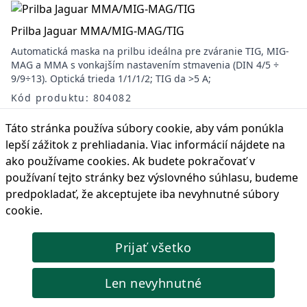
Prilba Jaguar MMA/MIG-MAG/TIG
Automatická maska na prilbu ideálna pre zváranie TIG, MIG-
MAG a MMA s vonkajším nastavením stmavenia (DIN 4/5 ÷
9/9÷13). Optická trieda 1/1/1/2; TIG da >5 A;
Kód produktu: 804082
74,91 €
Cena s DPH:
Táto stránka používa súbory cookie, aby vám ponúkla
🔴 Vypredané
lepší zážitok z prehliadania. Viac informácií nájdete na
ako používame cookies
. Ak budete pokračovať v
používaní tejto stránky bez výslovného súhlasu, budeme
predpokladať, že akceptujete iba nevyhnutné súbory
Prilba T-View 180 MMA/MIG-MAG/TIG
cookie.
Automatická maska na prilbu ideálna pre zváranie MMA,
MIG-MAG a TIG s vonkajším nastavením stmavenia (DIN 3/4 ÷
Prijať všetko
8/8÷12). Prevádzka solárnych článkov.
Kód produktu: 804097
Len nevyhnutné
404,67 €
Cena s DPH: