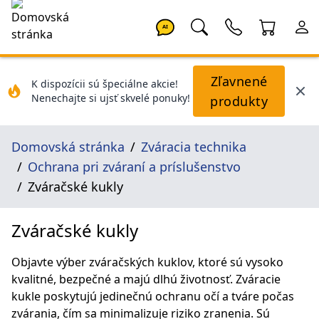
AI
Zľavnené
K dispozícii sú špeciálne akcie!
Nenechajte si ujsť skvelé ponuky!
produkty
Domovská stránka
Zváracia technika
Ochrana pri zváraní a príslušenstvo
Zváračské kukly
Zváračské kukly
Objavte výber zváračských kuklov, ktoré sú vysoko
kvalitné, bezpečné a majú dlhú životnosť. Zváracie
kukle poskytujú jedinečnú ochranu očí a tváre počas
zvárania, čím sa minimalizuje riziko zranenia. Sú