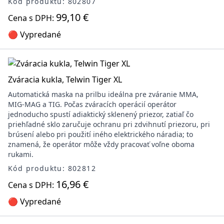
Kód produktu: 802807
99,10 €
Cena s DPH:
🔴 Vypredané
Zváracia kukla, Telwin Tiger XL
Automatická maska na prilbu ideálna pre zváranie MMA,
MIG-MAG a TIG. Počas zváracích operácií operátor
jednoducho spustí adiaktický sklenený priezor, zatiaľ čo
priehľadné sklo zaručuje ochranu pri zdvihnutí priezoru, pri
brúsení alebo pri použití iného elektrického náradia; to
znamená, že operátor môže vždy pracovať voľne oboma
rukami.
Kód produktu: 802812
16,96 €
Cena s DPH:
🔴 Vypredané