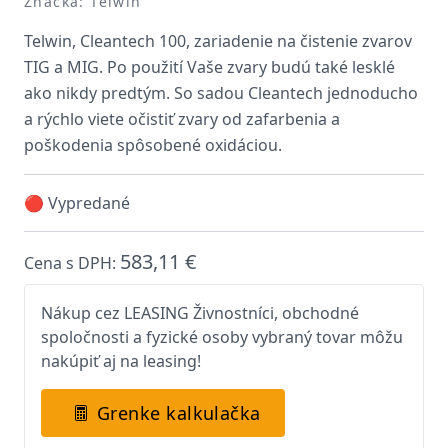
Značka: Telwin
Telwin, Cleantech 100, zariadenie na čistenie zvarov
TIG a MIG. Po použití Vaše zvary budú také lesklé
ako nikdy predtým. So sadou Cleantech jednoducho
a rýchlo viete očistiť zvary od zafarbenia a
poškodenia spôsobené oxidáciou.
🔴 Vypredané
583,11 €
Cena s DPH:
Nákup cez LEASING Živnostníci, obchodné
spoločnosti a fyzické osoby vybraný tovar môžu
nakúpiť aj na leasing!
Grenke kalkulačka