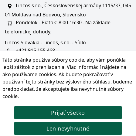
Lincos s.r.o., Československej armády 1115/37, 045
01 Moldava nad Bodvou, Slovensko
Pondelok - Piatok: 8:00-16:30 . Na základe
telefonickej dohody.
Lincos Slovakia - Lincos, s.r.o. - Sídlo
+421 915 155 468
Táto stránka používa súbory cookie, aby vám ponúkla
+36/30 343 6714
lepší zážitok z prehliadania. Viac informácií nájdete na
bratislava@lincos.sk
ako používame cookies
. Ak budete pokračovať v
Lincos s.r.o., Rustaveliho 4, 831 06 Bratislava - m. č.
používaní tejto stránky bez výslovného súhlasu, budeme
Rača, Slovensko
predpokladať, že akceptujete iba nevyhnutné súbory
cookie.
Iba sídlo firmy
Prijať všetko
© Copyright 2026 Lincos s.r.o., všetky práva vyhradené.
Len nevyhnutné