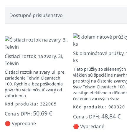
Dostupné príslušenstvo
Sklolaminátové prúžky, 10
Čistiaci roztok na zvary, 3l,
ks
Telwin
Tieto prúžky zo sklenených
Čistiaci roztok na zvary, 3l, pre
vlákien sú špeciálne navrhnu
zariadenie Telwin Cleantech
pre stroj na čistenie zvarovýc
100. Rýchlo a bez poškodenia
švov Telwin Cleantech 100, kt
povrchu viete očistiť zvary od
zaisťuje efektívne a dôkladné
zafarbenia.
čistenie zvarových švov.
Kód produktu: 322905
Kód produktu: 980320
50,69 €
Cena s DPH:
48,84 €
Cena s DPH:
🔴 Vypredané
🔴 Vypredané