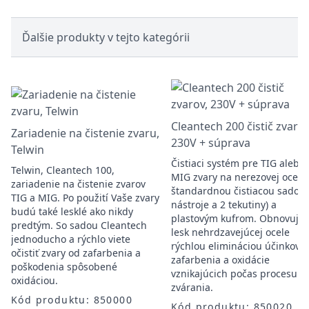
Ďalšie produkty v tejto kategórii
Cleantech 200 čistič zvarov
Zariadenie na čistenie zvaru,
230V + súprava
Telwin
Čistiaci systém pre TIG alebo
Telwin, Cleantech 100,
MIG zvary na nerezovej oceli.
zariadenie na čistenie zvarov
štandardnou čistiacou sadou 
TIG a MIG. Po použití Vaše zvary
nástroje a 2 tekutiny) a
budú také lesklé ako nikdy
plastovým kufrom. Obnovuje
predtým. So sadou Cleantech
lesk nehrdzavejúcej ocele
jednoducho a rýchlo viete
rýchlou elimináciou účinkov
očistiť zvary od zafarbenia a
zafarbenia a oxidácie
poškodenia spôsobené
vznikajúcich počas procesu
oxidáciou.
zvárania.
Kód produktu: 850000
Kód produktu: 850020