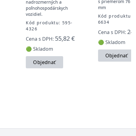
s priemerom 76 m
nadrozmerných a
-
mm
poľnohospodárskych
vozidiel.
Kód produktu: 
6634
Kód produktu: 595-
4326
24,
Cena s DPH:
55,82 €
Cena s DPH:
🟢 Skladom
🟢 Skladom
Objednať
Objednať