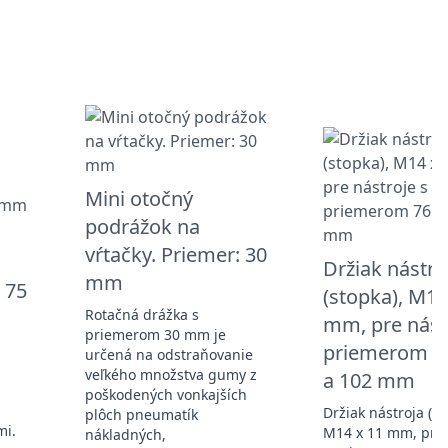
Mini otočný
podrážok na
vŕtačky. Priemer: 30
Držiak nástro
mm
 75
(stopka), M14
Rotačná drážka s
mm, pre nást
priemerom 30 mm je
priemerom 
určená na odstraňovanie
veľkého množstva gumy z
a 102 mm
poškodených vonkajších
Držiak nástroja (st
plôch pneumatík
mi.
M14 x 11 mm, pre 
nákladných,