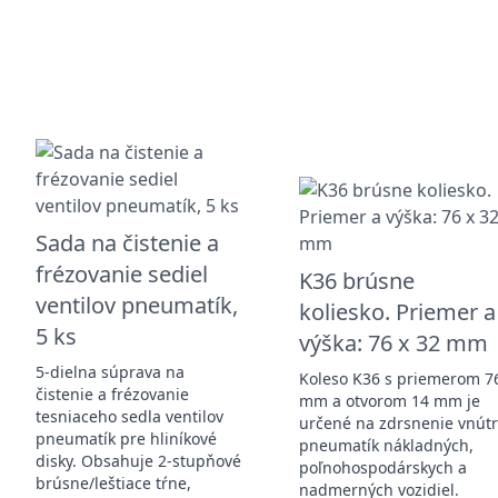
Sada na čistenie a
frézovanie sediel
K36 brúsne
ventilov pneumatík,
koliesko. Priemer a
5 ks
výška: 76 x 32 mm
5-dielna súprava na
Koleso K36 s priemerom 7
čistenie a frézovanie
mm a otvorom 14 mm je
tesniaceho sedla ventilov
určené na zdrsnenie vnút
pneumatík pre hliníkové
pneumatík nákladných,
disky. Obsahuje 2-stupňové
poľnohospodárskych a
brúsne/leštiace tŕne,
nadmerných vozidiel.