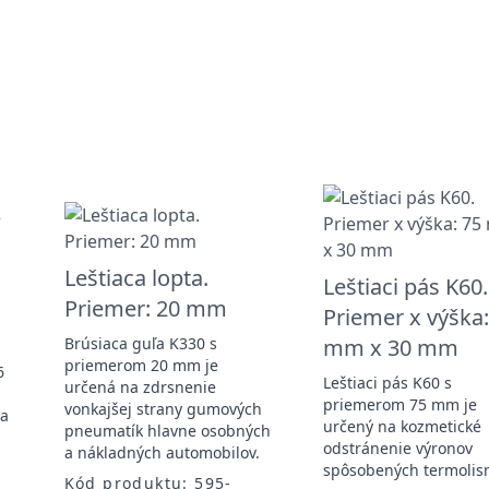
Leštiaca lopta.
Leštiaci pás K60.
Priemer: 20 mm
Priemer x výška:
Brúsiaca guľa K330 s
mm x 30 mm
priemerom 20 mm je
6
Leštiaci pás K60 s
určená na zdrsnenie
priemerom 75 mm je
vonkajšej strany gumových
ra
určený na kozmetické
pneumatík hlavne osobných
odstránenie výronov
a nákladných automobilov.
spôsobených termolis
Kód produktu: 595-