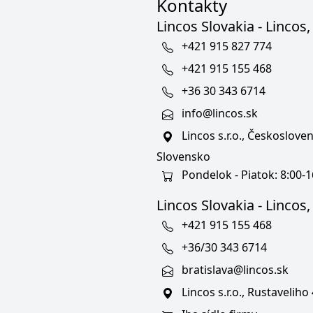
Kontakty
Lincos Slovakia - Lincos, 
+421 915 827 774
+421 915 155 468
+36 30 343 6714
info@lincos.sk
Lincos s.r.o., Českoslov
Slovensko
Pondelok - Piatok: 8:00-1
Lincos Slovakia - Lincos, s
+421 915 155 468
+36/30 343 6714
bratislava@lincos.sk
Lincos s.r.o., Rustaveliho