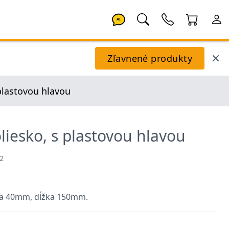
AI
Zľavnené produkty
 plastovou hlavou
liesko, s plastovou hlavou
2
rka 40mm, dĺžka 150mm.