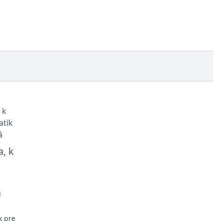
, k
á
k pre