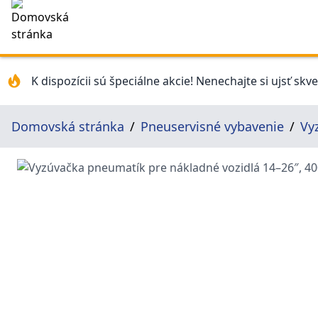
K dispozícii sú špeciálne akcie! Nenechajte si ujsť skv
Domovská stránka
Pneuservisné vybavenie
Vy