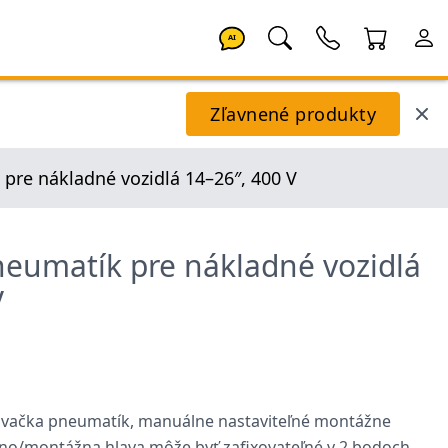
AI
Zľavnené produkty
pre nákladné vozidlá 14–26″, 400 V
eumatík pre nákladné vozidlá
V
zúvačka pneumatík, manuálne nastaviteľné montážne
no/montážna hlava môže byť zafixovateľné v 2 bodoch,