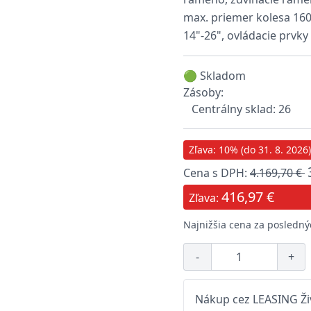
max. priemer kolesa 16
14"-26", ovládacie prvk
🟢 Skladom
Zásoby:
Centrálny sklad: 26
Zľava: 10% (do 31. 8. 2026)
Cena s DPH:
4.169,70 €
416,97 €
Zľava:
Najnižšia cena za poslednýc
-
+
Nákup cez LEASING Živ