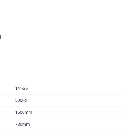
á
14"-26"
500kg
1600mm
780mm