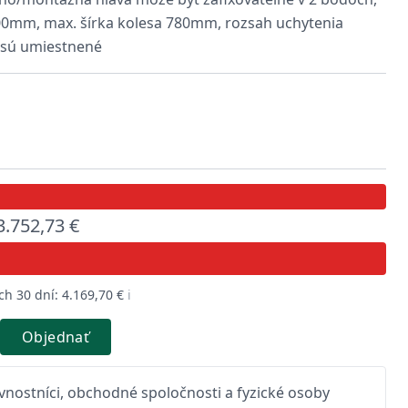
00mm, max. šírka kolesa 780mm, rozsah uchytenia
y sú umiestnené
3.752,73 €
h 30 dní: 4.169,70 €
ℹ️
Objednať
nostníci, obchodné spoločnosti a fyzické osoby