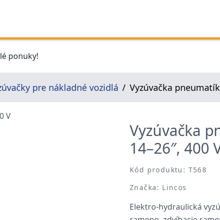
elé ponuky!
zúvačky pre nákladné vozidlá
Vyzúvačka pneumatík 
Vyzúvačka pn
14–26″, 400 
Kód produktu: T568
Značka: Lincos
Elektro-hydraulická vy
rameno, zdvíhacie rame