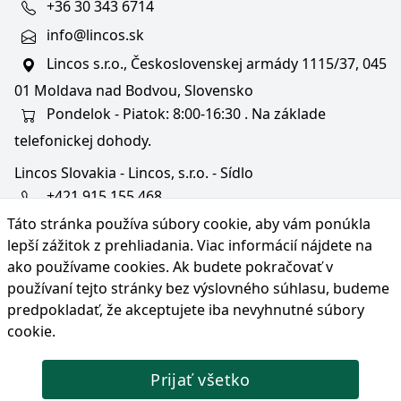
+36 30 343 6714
info@lincos.sk
Lincos s.r.o., Československej armády 1115/37, 045
01 Moldava nad Bodvou, Slovensko
Pondelok - Piatok: 8:00-16:30 . Na základe
telefonickej dohody.
Lincos Slovakia - Lincos, s.r.o. - Sídlo
+421 915 155 468
Táto stránka používa súbory cookie, aby vám ponúkla
+36/30 343 6714
lepší zážitok z prehliadania. Viac informácií nájdete na
bratislava@lincos.sk
ako používame cookies
. Ak budete pokračovať v
Lincos s.r.o., Rustaveliho 4, 831 06 Bratislava - m. č.
používaní tejto stránky bez výslovného súhlasu, budeme
Rača, Slovensko
predpokladať, že akceptujete iba nevyhnutné súbory
cookie.
Iba sídlo firmy
Prijať všetko