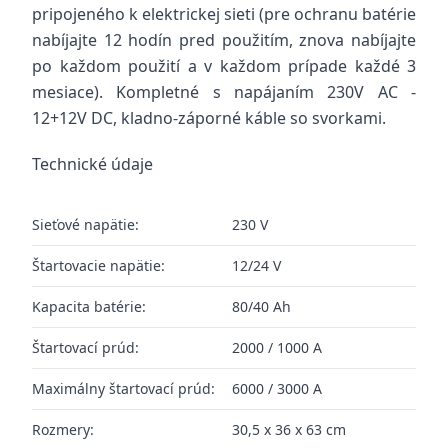
pripojeného k elektrickej sieti (pre ochranu batérie
nabíjajte 12 hodín pred použitím, znova nabíjajte
po každom použití a v každom prípade každé 3
mesiace). Kompletné s napájaním 230V AC -
12+12V DC, kladno-záporné káble so svorkami.
Technické údaje
Sieťové napätie:
230 V
Štartovacie napätie:
12/24 V
Kapacita batérie:
80/40 Ah
Štartovací prúd:
2000 / 1000 A
Maximálny štartovací prúd:
6000 / 3000 A
Rozmery:
30,5 x 36 x 63 cm