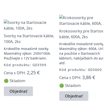
Krokosvorky pre štartovac
Svorky na štartovacie káble,
káble, 600A, 2ks
100A, 2ks
Krokodílie mosadzné svorky.
Krokodílie mosadzné svorky.
Maximálny výkon: 600A. Urče
Maximálny výkon: 250V/100A.
na použitie v štartovacích
Používajte s 12V batériami.
kábloch, nabíjačkách do auta
atď.
Kód produktu: G03599
Kód produktu: G03600
2,25 €
Cena s DPH:
3,86 €
Cena s DPH:
🟢 Skladom
🟢 Skladom
Objednať
Objednať