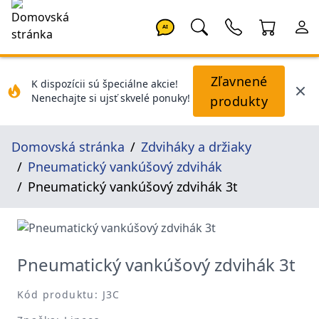
AI
Zľavnené
K dispozícii sú špeciálne akcie!
Nenechajte si ujsť skvelé ponuky!
produkty
Domovská stránka
Zdviháky a držiaky
Pneumatický vankúšový zdvihák
Pneumatický vankúšový zdvihák 3t
Pneumatický vankúšový zdvihák 3t
Kód produktu: J3C