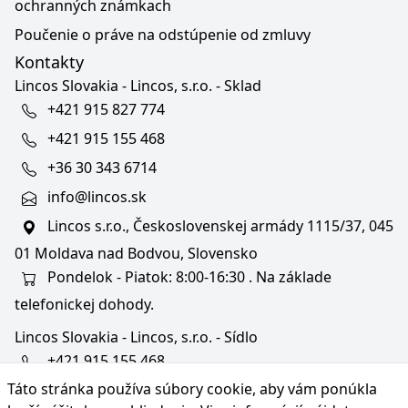
ochranných známkach
Poučenie o práve na odstúpenie od zmluvy
Kontakty
Lincos Slovakia - Lincos, s.r.o. - Sklad
+421 915 827 774
+421 915 155 468
+36 30 343 6714
info@lincos.sk
Lincos s.r.o., Československej armády 1115/37, 045
01 Moldava nad Bodvou, Slovensko
Pondelok - Piatok: 8:00-16:30 . Na základe
telefonickej dohody.
Lincos Slovakia - Lincos, s.r.o. - Sídlo
+421 915 155 468
Táto stránka používa súbory cookie, aby vám ponúkla
+36/30 343 6714