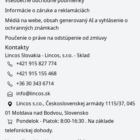
Všeobecné obchodné podmienky
Informácie o záruke a reklamáciách
Médiá na webe, obsah generovaný AI a vyhlásenie o
ochranných známkach
Poučenie o práve na odstúpenie od zmluvy
Kontakty
Lincos Slovakia - Lincos, s.r.o. - Sklad
+421 915 827 774
+421 915 155 468
+36 30 343 6714
info@lincos.sk
Lincos s.r.o., Československej armády 1115/37, 045
01 Moldava nad Bodvou, Slovensko
Pondelok - Piatok: 8:00-16:30 . Na základe
telefonickej dohody.