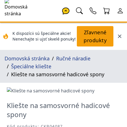
AI
Zľavnené
K dispozícii sú špeciálne akcie!
Nenechajte si ujsť skvelé ponuky!
produkty
Domovská stránka
Ručné náradie
Špeciálne kliešte
Kliešte na samosvorné hadicové spony
Kliešte na samosvorné hadicové
spony
Kód produktu: CKB04087