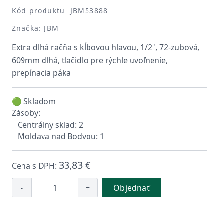
Kód produktu: JBM53888
Značka: JBM
Extra dlhá račňa s kĺbovou hlavou, 1/2", 72-zubová,
609mm dlhá, tlačidlo pre rýchle uvoľnenie,
prepínacia páka
🟢 Skladom
Zásoby:
Centrálny sklad: 2
Moldava nad Bodvou: 1
33,83 €
Cena s DPH:
-
+
Objednať