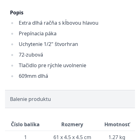
Popis
Extra dlhá račňa s kĺbovou hlavou
Prepínacia páka
Uchytenie 1/2" štvorhran
72-zubová
Tlačidlo pre rýchle uvolnenie
609mm dlhá
Balenie produktu
Číslo balíka
Rozmery
Hmotnosť
1
61 x 4.5 x 4.5 cm
1.27 kg