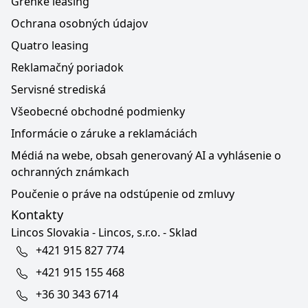
Grenke leasing
Ochrana osobných údajov
Quatro leasing
Reklamačný poriadok
Servisné strediská
Všeobecné obchodné podmienky
Informácie o záruke a reklamáciách
Médiá na webe, obsah generovaný AI a vyhlásenie o
ochranných známkach
Poučenie o práve na odstúpenie od zmluvy
Kontakty
Lincos Slovakia - Lincos, s.r.o. - Sklad
+421 915 827 774
+421 915 155 468
+36 30 343 6714