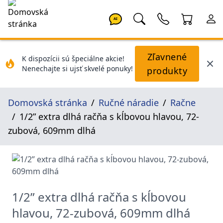
AI
Zľavnené
K dispozícii sú špeciálne akcie!
Nenechajte si ujsť skvelé ponuky!
produkty
Domovská stránka
Ručné náradie
Račne
1/2” extra dlhá račňa s kĺbovou hlavou, 72-
zubová, 609mm dlhá
1/2” extra dlhá račňa s kĺbovou
hlavou, 72-zubová, 609mm dlhá