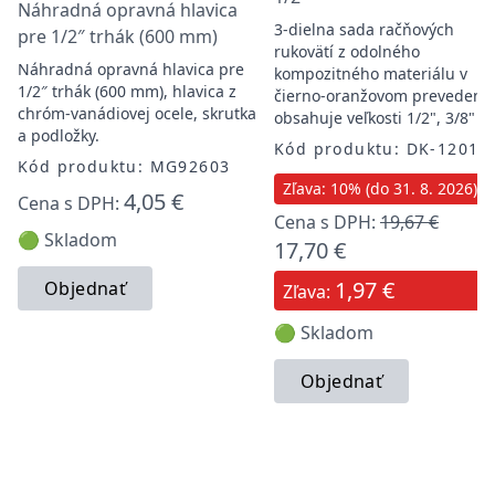
Náhradná opravná hlavica
3-dielna sada račňových
pre 1/2″ trhák (600 mm)
rukovätí z odolného
Náhradná opravná hlavica pre
kompozitného materiálu v
1/2″ trhák (600 mm), hlavica z
čierno-oranžovom prevedení,
chróm-vanádiovej ocele, skrutka
obsahuje veľkosti 1/2", 3/8" a
a podložky.
Kód produktu: DK-12010
Kód produktu: MG92603
Zľava: 10% (do 31. 8. 2026)
4,05 €
Cena s DPH:
Cena s DPH:
19,67 €
🟢 Skladom
17,70 €
1,97 €
Objednať
Zľava:
🟢 Skladom
Objednať