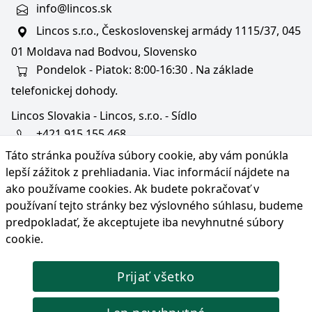
info@lincos.sk
Lincos s.r.o., Československej armády 1115/37, 045
01 Moldava nad Bodvou, Slovensko
Pondelok - Piatok: 8:00-16:30 . Na základe
telefonickej dohody.
Lincos Slovakia - Lincos, s.r.o. - Sídlo
+421 915 155 468
Táto stránka používa súbory cookie, aby vám ponúkla
+36/30 343 6714
lepší zážitok z prehliadania. Viac informácií nájdete na
bratislava@lincos.sk
ako používame cookies
. Ak budete pokračovať v
Lincos s.r.o., Rustaveliho 4, 831 06 Bratislava - m. č.
používaní tejto stránky bez výslovného súhlasu, budeme
Rača, Slovensko
predpokladať, že akceptujete iba nevyhnutné súbory
cookie.
Iba sídlo firmy
Prijať všetko
© Copyright 2026 Lincos s.r.o., všetky práva vyhradené.