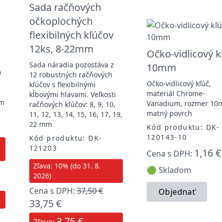
Sada račňových
očkoplochých
flexibilných kľúčov
12ks, 8-22mm
Očko-vidlicový k
Sada náradia pozostáva z
10mm
0
12 robustných račňových
Očko-vidlicový kľúč,
kľúčov s flexibilnými
materiál Chrome-
kĺbovými hlavami. Veľkosti
mm
Vanadium, rozmer 10
račňových kľúčov: 8, 9, 10,
matný povrch
11, 12, 13, 14, 15, 16, 17, 19,
22 mm
Kód produktu: DK-
120143-10
Kód produktu: DK-
121203
1,16 €
Cena s DPH:
Zľava: 10% (do 31. 8.
🟢 Skladom
2026)
Cena s DPH:
37,50 €
Objednať
33,75 €
3,75 €
Zľava: