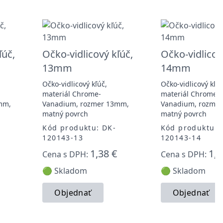
ľúč,
Očko-vidlicový kľúč,
Očko-vidlicov
13mm
14mm
Očko-vidlicový kľúč,
Očko-vidlicový kľúč
materiál Chrome-
materiál Chrome-
mm,
Vanadium, rozmer 13mm,
Vanadium, rozme
matný povrch
matný povrch
Kód produktu: DK-
Kód produktu: 
120143-13
120143-14
1,38 €
1,5
Cena s DPH:
Cena s DPH:
🟢 Skladom
🟢 Skladom
Objednať
Objednať