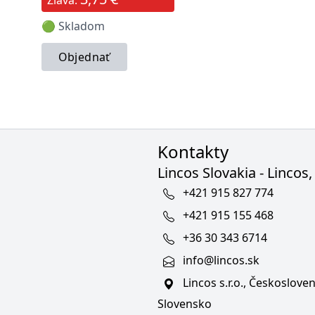
🟢 Skladom
Objednať
Kontakty
Lincos Slovakia - Lincos, 
+421 915 827 774
+421 915 155 468
+36 30 343 6714
info@lincos.sk
Lincos s.r.o., Českoslov
Slovensko