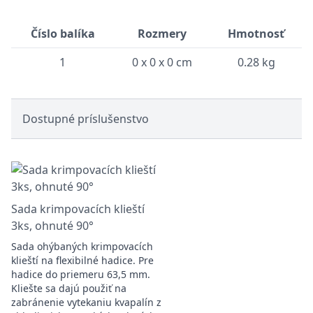
Číslo balíka
Rozmery
Hmotnosť
1
0 x 0 x 0 cm
0.28 kg
Dostupné príslušenstvo
Sada krimpovacích klieští
3ks, ohnuté 90°
Sada ohýbaných krimpovacích
klieští na flexibilné hadice. Pre
hadice do priemeru 63,5 mm.
Kliešte sa dajú použiť na
zabránenie vytekaniu kvapalín z