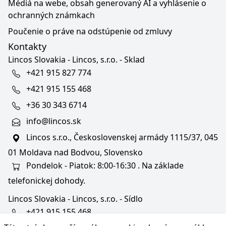
Médiá na webe, obsah generovaný AI a vyhlásenie o
ochranných známkach
Poučenie o práve na odstúpenie od zmluvy
Kontakty
Lincos Slovakia - Lincos, s.r.o. - Sklad
+421 915 827 774
+421 915 155 468
+36 30 343 6714
info@lincos.sk
Lincos s.r.o., Československej armády 1115/37, 045
01 Moldava nad Bodvou, Slovensko
Pondelok - Piatok: 8:00-16:30 . Na základe
telefonickej dohody.
Lincos Slovakia - Lincos, s.r.o. - Sídlo
+421 915 155 468