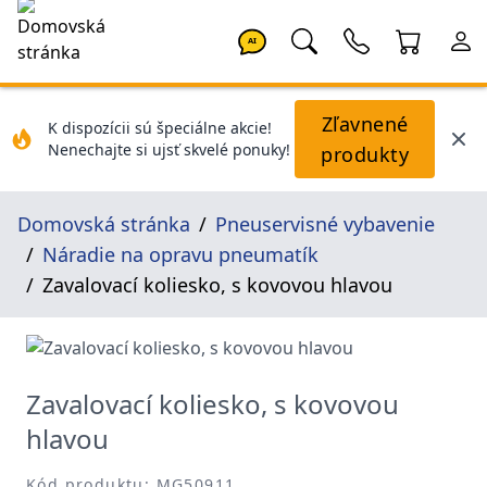
AI
Zľavnené
K dispozícii sú špeciálne akcie!
Nenechajte si ujsť skvelé ponuky!
produkty
Domovská stránka
Pneuservisné vybavenie
Náradie na opravu pneumatík
Zavalovací koliesko, s kovovou hlavou
Zavalovací koliesko, s kovovou
hlavou
Kód produktu: MG50911