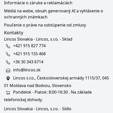
Informácie o záruke a reklamáciách
Médiá na webe, obsah generovaný AI a vyhlásenie o
ochranných známkach
Poučenie o práve na odstúpenie od zmluvy
Kontakty
Lincos Slovakia - Lincos, s.r.o. - Sklad
+421 915 827 774
+421 915 155 468
+36 30 343 6714
info@lincos.sk
Lincos s.r.o., Československej armády 1115/37, 045
01 Moldava nad Bodvou, Slovensko
Pondelok - Piatok: 8:00-16:30 . Na základe
telefonickej dohody.
Lincos Slovakia - Lincos, s.r.o. - Sídlo