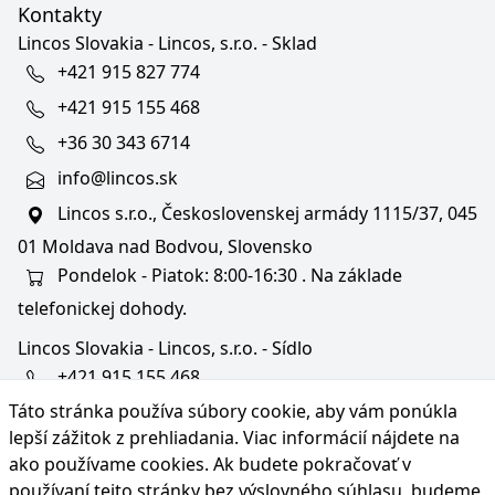
Kontakty
Lincos Slovakia - Lincos, s.r.o. - Sklad
+421 915 827 774
+421 915 155 468
+36 30 343 6714
info@lincos.sk
Lincos s.r.o., Československej armády 1115/37, 045
01 Moldava nad Bodvou, Slovensko
Pondelok - Piatok: 8:00-16:30 . Na základe
telefonickej dohody.
Lincos Slovakia - Lincos, s.r.o. - Sídlo
+421 915 155 468
Táto stránka používa súbory cookie, aby vám ponúkla
+36/30 343 6714
lepší zážitok z prehliadania. Viac informácií nájdete na
bratislava@lincos.sk
ako používame cookies
. Ak budete pokračovať v
Lincos s.r.o., Rustaveliho 4, 831 06 Bratislava - m. č.
používaní tejto stránky bez výslovného súhlasu, budeme