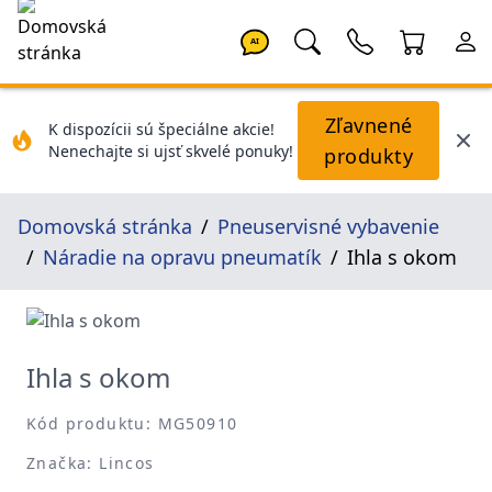
AI
Zľavnené
K dispozícii sú špeciálne akcie!
Nenechajte si ujsť skvelé ponuky!
produkty
Domovská stránka
Pneuservisné vybavenie
Náradie na opravu pneumatík
Ihla s okom
Ihla s okom
Kód produktu: MG50910
Značka: Lincos