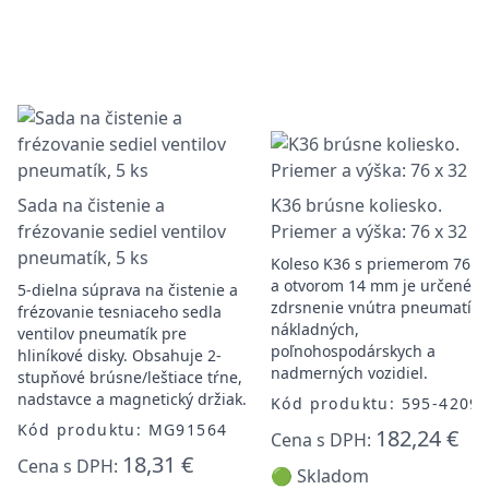
Sada na čistenie a
K36 brúsne koliesko.
frézovanie sediel ventilov
Priemer a výška: 76 x 32 
pneumatík, 5 ks
Koleso K36 s priemerom 76 
a otvorom 14 mm je určené n
5-dielna súprava na čistenie a
zdrsnenie vnútra pneumatík
frézovanie tesniaceho sedla
nákladných,
ventilov pneumatík pre
poľnohospodárskych a
hliníkové disky. Obsahuje 2-
nadmerných vozidiel.
stupňové brúsne/leštiace tŕne,
nadstavce a magnetický držiak.
Kód produktu: 595-4209
Kód produktu: MG91564
182,24 €
Cena s DPH:
18,31 €
Cena s DPH:
🟢 Skladom