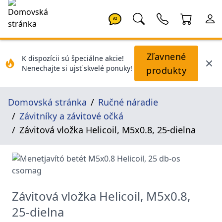
AI
Zľavnené
K dispozícii sú špeciálne akcie!
Nenechajte si ujsť skvelé ponuky!
produkty
Domovská stránka
Ručné náradie
Závitníky a závitové očká
Závitová vložka Helicoil, M5x0.8, 25-dielna
Závitová vložka Helicoil, M5x0.8,
25-dielna