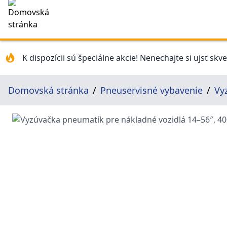
K dispozícii sú špeciálne akcie! Nenechajte si ujsť skv
Domovská stránka
Pneuservisné vybavenie
Vy