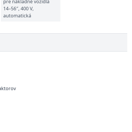
pre nákladné vozidlá
14–56″, 400 V,
automatická
aktorov