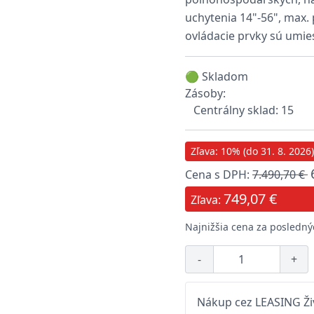
uchytenia 14"-56", max
ovládacie prvky sú umi
🟢 Skladom
Zásoby:
Centrálny sklad: 15
Zľava: 10% (do 31. 8. 2026)
Cena s DPH:
7.490,70 €
749,07 €
Zľava:
Najnižšia cena za poslednýc
-
+
Nákup cez LEASING Živ