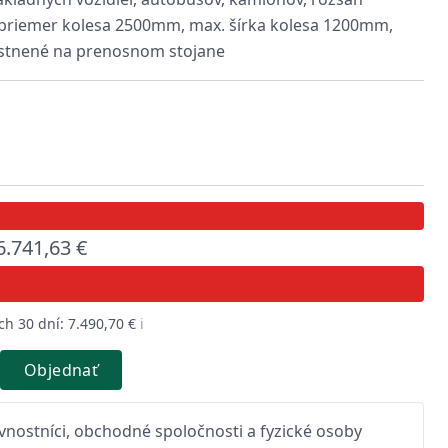
. priemer kolesa 2500mm, max. šírka kolesa 1200mm,
estnené na prenosnom stojane
6.741,63 €
h 30 dní: 7.490,70 €
ℹ️
Objednať
nostníci, obchodné spoločnosti a fyzické osoby