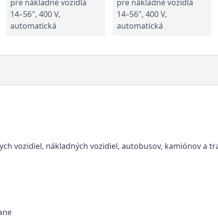
pre nákladné vozidlá
pre nákladné vozidlá
14–56″, 400 V,
14–56″, 400 V,
automatická
automatická
h vozidiel, nákladných vozidiel, autobusov, kamiónov a tr
ane