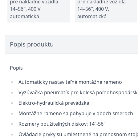
pre nákladné vozidlá
pre nákladné vozidlá
14–56″, 400 V,
14–56″, 400 V,
automatická
automatická
Popis produktu
Popis
Automaticky nastaviteľné montážne rameno
Vyzúvačka pneumatík pre kolesá poľnohospodárskyc
Elektro-hydraulická prevádzka
Montážne rameno sa pohybuje v oboch smeroch
Rozmery použiteľných diskov: 14”-56"
Ovládacie prvky sú umiestnené na prenosnom stoj