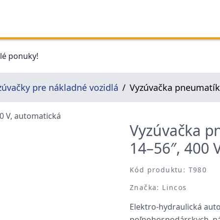
elé ponuky!
zúvačky pre nákladné vozidlá
Vyzúvačka pneumatík 
Vyzúvačka pn
14–56″, 400 
Kód produktu: T980
Značka: Lincos
Elektro-hydraulická aut
poľnohospodárskych, ná