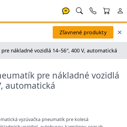
AI
Zľavnené produkty
pre nákladné vozidlá 14–56″, 400 V, automatická
eumatík pre nákladné vozidlá
V, automatická
omatická vyzúvačka pneumatík pre kolesá
kladných vozidiel, autobusov, kamiónov, rozsah