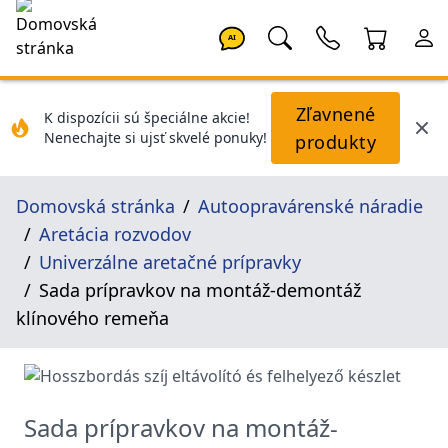
AI
Zľavnené
K dispozícii sú špeciálne akcie!
Nenechajte si ujsť skvelé ponuky!
produkty
Domovská stránka
Autoopravárenské náradie
Aretácia rozvodov
Univerzálne aretačné prípravky
Sada prípravkov na montáž-demontáž
klínového remeňa
Sada prípravkov na montáž-