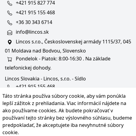
+421 915 827 774
+421 915 155 468
+36 30 343 6714
info@lincos.sk
Lincos s.r.o., Československej armády 1115/37, 045
01 Moldava nad Bodvou, Slovensko
Pondelok - Piatok: 8:00-16:30 . Na základe
telefonickej dohody.
Lincos Slovakia - Lincos, s.r.o. - Sídlo
+421 915 155 468
Táto stránka používa súbory cookie, aby vám ponúkla
+36/30 343 6714
lepší zážitok z prehliadania. Viac informácií nájdete na
bratislava@lincos.sk
ako používame cookies
. Ak budete pokračovať v
Lincos s.r.o., Rustaveliho 4, 831 06 Bratislava - m. č.
používaní tejto stránky bez výslovného súhlasu, budeme
Rača, Slovensko
predpokladať, že akceptujete iba nevyhnutné súbory
cookie.
Iba sídlo firmy