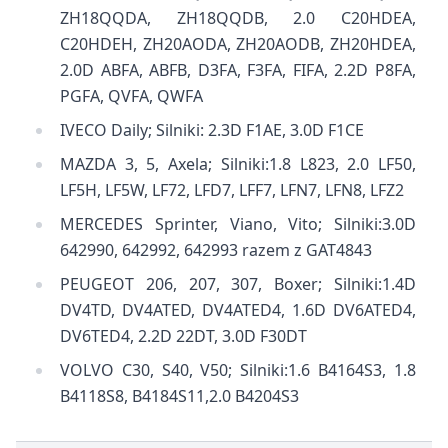
ZH18QQDA, ZH18QQDB, 2.0 C20HDEA,
C20HDEH, ZH20AODA, ZH20AODB, ZH20HDEA,
2.0D ABFA, ABFB, D3FA, F3FA, FIFA, 2.2D P8FA,
PGFA, QVFA, QWFA
IVECO Daily; Silniki: 2.3D F1AE, 3.0D F1CE
MAZDA 3, 5, Axela; Silniki:1.8 L823, 2.0 LF50,
LF5H, LF5W, LF72, LFD7, LFF7, LFN7, LFN8, LFZ2
MERCEDES Sprinter, Viano, Vito; Silniki:3.0D
642990, 642992, 642993 razem z GAT4843
PEUGEOT 206, 207, 307, Boxer; Silniki:1.4D
DV4TD, DV4ATED, DV4ATED4, 1.6D DV6ATED4,
DV6TED4, 2.2D 22DT, 3.0D F30DT
VOLVO C30, S40, V50; Silniki:1.6 B4164S3, 1.8
B4118S8, B4184S11,2.0 B4204S3