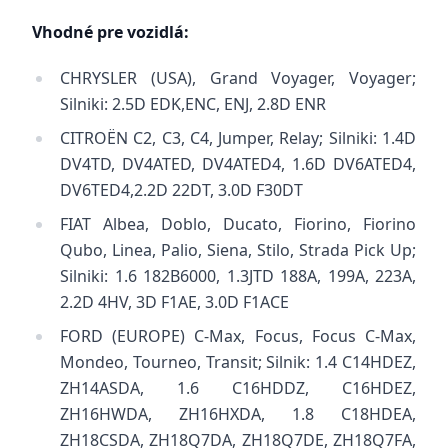
Vhodné pre vozidlá:
CHRYSLER (USA), Grand Voyager, Voyager;
Silniki: 2.5D EDK,ENC, ENJ, 2.8D ENR
CITROËN C2, C3, C4, Jumper, Relay; Silniki: 1.4D
DV4TD, DV4ATED, DV4ATED4, 1.6D DV6ATED4,
DV6TED4,2.2D 22DT, 3.0D F30DT
FIAT Albea, Doblo, Ducato, Fiorino, Fiorino
Qubo, Linea, Palio, Siena, Stilo, Strada Pick Up;
Silniki: 1.6 182B6000, 1.3JTD 188A, 199A, 223A,
2.2D 4HV, 3D F1AE, 3.0D F1ACE
FORD (EUROPE) C-Max, Focus, Focus C-Max,
Mondeo, Tourneo, Transit; Silnik: 1.4 C14HDEZ,
ZH14ASDA, 1.6 C16HDDZ, C16HDEZ,
ZH16HWDA, ZH16HXDA, 1.8 C18HDEA,
ZH18CSDA, ZH18Q7DA, ZH18Q7DE, ZH18Q7FA,