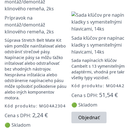
Prípravok na
montáž/demontáž
klinového remeňa, 2ks
Sada kľúčov pre napínacie
Súprava Stretch Belt Mate Kit
kladky s vymeniteľnými
vám pomôže nainštalovať alebo
hlavicami, 14ks
odstrániť strečové pásy.
Napínacie pásy sa môžu ťažko
Sada napínacích kľúčov
inštalovať alebo odstraňovať
Cambelt s 13 vymeniteľnými
bez vhodných nástrojov.
adaptérmi, vhodná pre takme
Nesprávna inštalácia alebo
všetky typy vozidiel.
odstránenie napínacieho pásu
Kód produktu: MG04A23
môže spôsobiť poškodenie pásu
alebo iných komponentov
51,54 €
Cena s DPH:
motora.
🟢 Skladom
Kód produktu: MG04A2304
2,24 €
Cena s DPH:
Objednať
🟢 Skladom