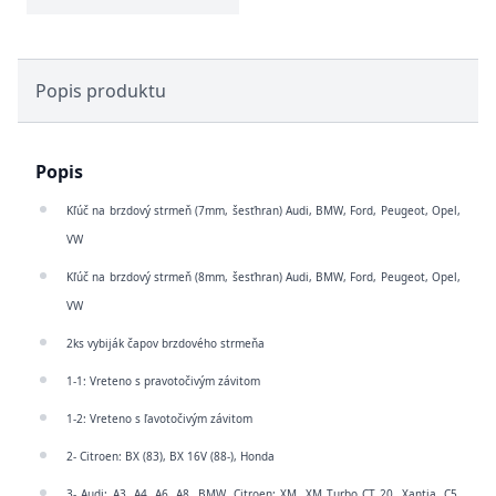
Popis produktu
Popis
Kľúč na brzdový strmeň (7mm, šesťhran) Audi, BMW, Ford, Peugeot, Opel,
VW
Kľúč na brzdový strmeň (8mm, šesťhran) Audi, BMW, Ford, Peugeot, Opel,
VW
2ks vybiják čapov brzdového strmeňa
1-1: Vreteno s pravotočivým závitom
1-2: Vreteno s ľavotočivým závitom
2- Citroen: BX (83), BX 16V (88-), Honda
3- Audi: A3, A4, A6, A8, BMW, Citroen: XM, XM Turbo CT 20, Xantia, C5,