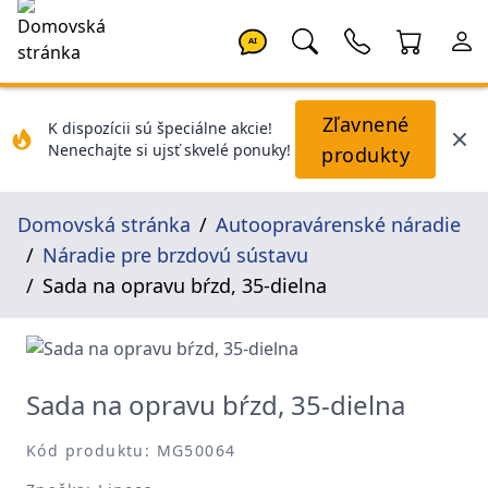
AI
Zľavnené
K dispozícii sú špeciálne akcie!
Nenechajte si ujsť skvelé ponuky!
produkty
Domovská stránka
Autoopravárenské náradie
Náradie pre brzdovú sústavu
Sada na opravu bŕzd, 35-dielna
Sada na opravu bŕzd, 35-dielna
Kód produktu: MG50064