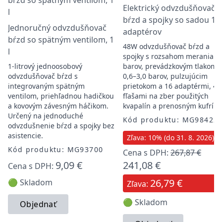
Elektrický odvzdušňovač
bŕzd a spojky so sadou 16
Jednoručný odvzdušňovač
adaptérov
bŕzd so spätným ventilom, 1
48W odvzdušňovač bŕzd a
l
spojky s rozsahom merania 0
1-litrový jednoosobový
barov, prevádzkovým tlakom
odvzdušňovač bŕzd s
0,6–3,0 barov, pulzujúcim
integrovaným spätným
prietokom a 16 adaptérmi, 4
ventilom, priehľadnou hadičkou
fľašami na zber použitých
a kovovým závesným háčikom.
kvapalín a prenosným kufrík
Určený na jednoduché
Kód produktu: MG98422
odvzdušnenie bŕzd a spojky bez
asistencie.
Zľava: 10% (do 31. 8. 2026)
Kód produktu: MG93700
Cena s DPH:
267,87 €
9,09 €
241,08 €
Cena s DPH:
26,79 €
🟢 Skladom
Zľava:
🟢 Skladom
Objednať