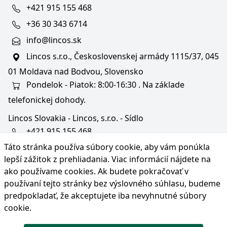
+421 915 155 468
+36 30 343 6714
info@lincos.sk
Lincos s.r.o., Československej armády 1115/37, 045
01 Moldava nad Bodvou, Slovensko
Pondelok - Piatok: 8:00-16:30 . Na základe
telefonickej dohody.
Lincos Slovakia - Lincos, s.r.o. - Sídlo
+421 915 155 468
Táto stránka používa súbory cookie, aby vám ponúkla
+36/30 343 6714
lepší zážitok z prehliadania. Viac informácií nájdete na
bratislava@lincos.sk
ako používame cookies
. Ak budete pokračovať v
Lincos s.r.o., Rustaveliho 4, 831 06 Bratislava - m. č.
používaní tejto stránky bez výslovného súhlasu, budeme
Rača, Slovensko
predpokladať, že akceptujete iba nevyhnutné súbory
cookie.
Iba sídlo firmy