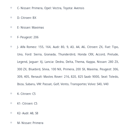
C- Nissan: Primera, Opel: Vectra, Toyota: Avensis
D- Citroen: BX
E- Nissan: Maximas
F- Peugeot: 206
J- Alfa Romeo: 155, 164, Audi: 80, 9, A3, A4, A6, Citroen: ZX, Fiat: Tipo,
Uno, Ford: Sierra, Granada, Thunderdird, Honda CRX, Accord, Prelude,
Legend, Jaguar: XJ, Lancia: Dedra, Delta, Thema, Kappa, Nissan: 280 ZX,
300 ZX, Bluebird, Silvia, 100 NX, Primera, 200 SX, Maxima, Peugeot: 306,
309, 405, Renault: Master, Rover: 216, 820, 825 Saab: 9000, Seat: Toledo,
Ibiza, Subaru, VW: Passat, Golf, Vento, Transporter, Volvo: S40, V40
K- Citroen: C5
K1- Citroen: C5
K2- Audi: A8, S8
M- Nissan: Primera