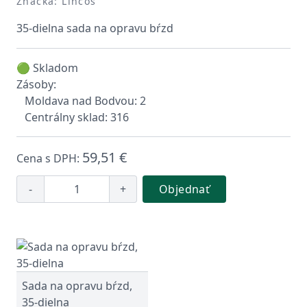
Značka: Lincos
35-dielna sada na opravu bŕzd
🟢 Skladom
Zásoby:
Moldava nad Bodvou: 2
Centrálny sklad: 316
59,51 €
Cena s DPH:
-
+
Objednať
Sada na opravu bŕzd,
35-dielna