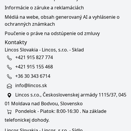
Informácie o záruke a reklamáciách
Médiá na webe, obsah generovaný AI a vyhlásenie o
ochranných známkach
Poučenie o práve na odstúpenie od zmluvy
Kontakty
Lincos Slovakia - Lincos, s.r.o. - Sklad
+421 915 827 774
+421 915 155 468
+36 30 343 6714
info@lincos.sk
Lincos s.r.o., Československej armády 1115/37, 045
01 Moldava nad Bodvou, Slovensko
Pondelok - Piatok: 8:00-16:30 . Na základe
telefonickej dohody.
Lincos Slovakia - Lincos, s.r.o. - Sídlo