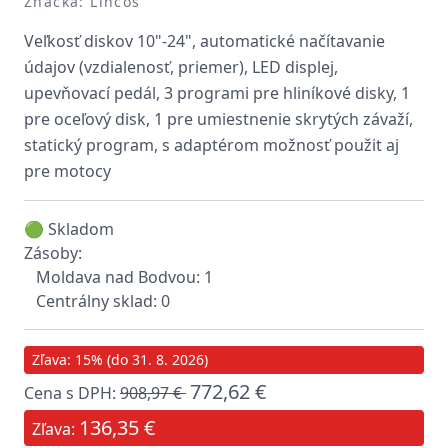
Značka: Lincos
Veľkosť diskov 10"-24", automatické načítavanie
údajov (vzdialenosť, priemer), LED displej,
upevňovací pedál, 3 programi pre hliníkové disky, 1
pre oceľový disk, 1 pre umiestnenie skrytých závaží,
statický program, s adaptérom možnosť použit aj
pre motocy
🟢 Skladom
Zásoby:
Moldava nad Bodvou: 1
Centrálny sklad: 0
Zľava: 15% (do 31. 8. 2026)
772,62 €
Cena s DPH:
908,97 €
136,35 €
Zľava: