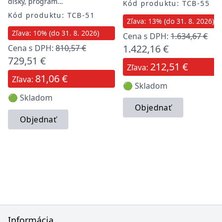
disky, program…
Kód produktu: TCB-55
Kód produktu: TCB-51
Zľava: 13% (do 31. 8. 2026)
Zľava: 10% (do 31. 8. 2026)
Cena s DPH:
1.634,67 €
1.422,16 €
Cena s DPH:
810,57 €
729,51 €
212,51 €
Zľava:
81,06 €
Zľava:
🟢 Skladom
🟢 Skladom
Objednať
Objednať
Informácia