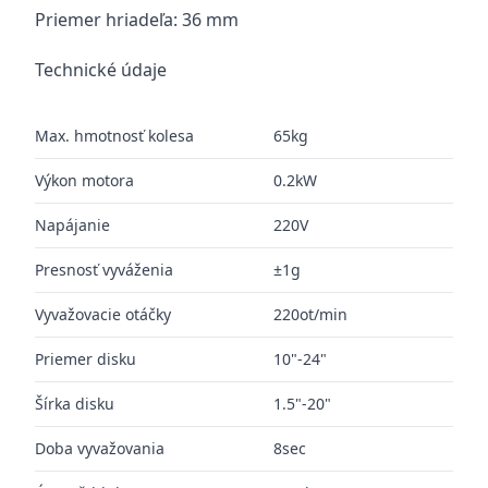
Priemer hriadeľa: 36 mm
Technické údaje
Max. hmotnosť kolesa
65kg
Výkon motora
0.2kW
Napájanie
220V
Presnosť vyváženia
±1g
Vyvažovacie otáčky
220ot/min
Priemer disku
10"-24"
Šírka disku
1.5"-20"
Doba vyvažovania
8sec