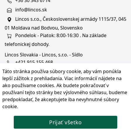
+36 30 343 6714
info@lincos.sk
Lincos s.r.o., Československej armády 1115/37, 045
01 Moldava nad Bodvou, Slovensko
Pondelok - Piatok: 8:00-16:30 . Na základe
telefonickej dohody.
Lincos Slovakia - Lincos, s.r.o. - Sídlo
+421 915 155 468
Táto stránka používa súbory cookie, aby vám ponúkla
+36/30 343 6714
lepší zážitok z prehliadania. Viac informácií nájdete na
bratislava@lincos.sk
ako používame cookies
. Ak budete pokračovať v
Lincos s.r.o., Rustaveliho 4, 831 06 Bratislava - m. č.
používaní tejto stránky bez výslovného súhlasu, budeme
Rača, Slovensko
predpokladať, že akceptujete iba nevyhnutné súbory
cookie.
Iba sídlo firmy
Prijať všetko