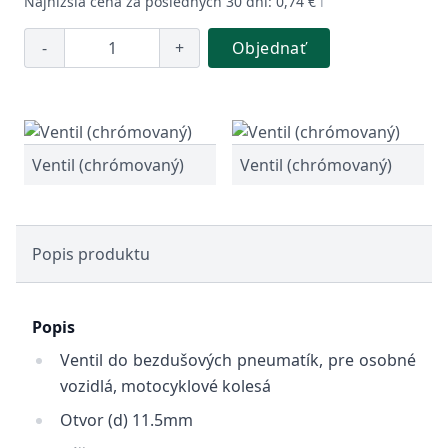
Najnižšia cena za posledných 30 dní: 0,74 €
ℹ️
-
+
Objednať
Ventil (chrómovaný)
Ventil (chrómovaný)
Popis produktu
Popis
Ventil do bezdušových pneumatík, pre osobné
vozidlá, motocyklové kolesá
Otvor (d) 11.5mm