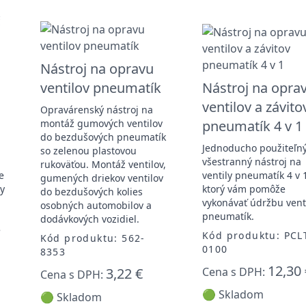
Nástroj na opravu
ventilov pneumatík
Nástroj na opra
ventilov a závito
Opravárenský nástroj na
montáž gumových ventilov
pneumatík 4 v 1
é
do bezdušových pneumatík
Jednoducho použiteľný
so zelenou plastovou
všestranný nástroj na
rukoväťou. Montáž ventilov,
e
ventily pneumatík 4 v 
gumených driekov ventilov
ky
ktorý vám pomôže
do bezdušových kolies
vykonávať údržbu vent
osobných automobilov a
pneumatík.
dodávkových vozidiel.
é
Kód produktu: PCL
Kód produktu: 562-
0100
8353
12,30 
3,22 €
Cena s DPH:
Cena s DPH:
🟢 Skladom
🟢 Skladom