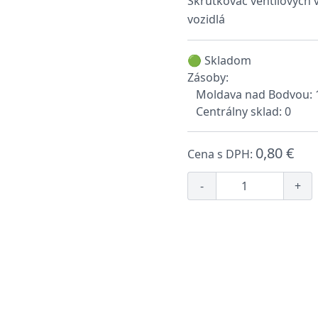
Skrutkovač ventilových v
vozidlá
🟢 Skladom
Zásoby:
Moldava nad Bodvou: 
Centrálny sklad: 0
0,80 €
Cena s DPH:
-
+