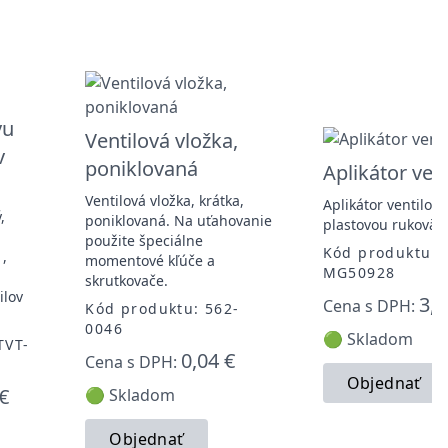
vu
Ventilová vložka,
v
poniklovaná
Aplikátor vent
Ventilová vložka, krátka,
Aplikátor ventilov 
,
poniklovaná. Na uťahovanie
plastovou rukoväť
použite špeciálne
Kód produktu:
1,
momentové kľúče a
MG50928
skrutkovače.
ilov
3,7
Cena s DPH:
Kód produktu: 562-
0046
🟢 Skladom
TVT-
0,04 €
Cena s DPH:
Objednať
€
🟢 Skladom
Objednať