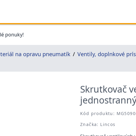
elé ponuky!
teriál na opravu pneumatík
Ventily, doplnkové prí
Skrutkovač ve
jednostrann
Kód produktu: MG5090
Značka: Lincos