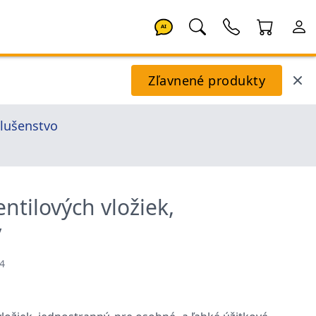
AI
Zľavnené produkty
slušenstvo
ntilových vložiek,
ý
4