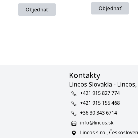
Objednať
Objednať
Kontakty
Lincos Slovakia - Lincos, 
+421 915 827 774
+421 915 155 468
+36 30 343 6714
info@lincos.sk
Lincos s.r.o., Českoslov