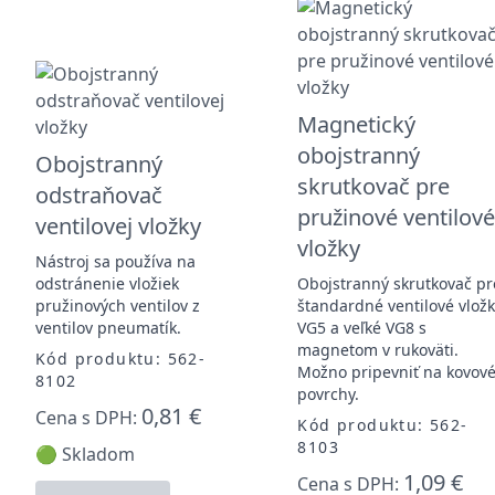
Magnetický
obojstranný
Obojstranný
skrutkovač pre
odstraňovač
pružinové ventilov
ventilovej vložky
vložky
Nástroj sa používa na
odstránenie vložiek
Obojstranný skrutkovač pr
pružinových ventilov z
štandardné ventilové vlož
ventilov pneumatík.
VG5 a veľké VG8 s
magnetom v rukoväti.
Kód produktu: 562-
Možno pripevniť na kovov
8102
povrchy.
0,81 €
Cena s DPH:
Kód produktu: 562-
8103
🟢 Skladom
1,09 €
Cena s DPH: