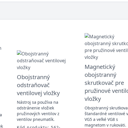
Magnetický
obojstranný
Obojstranný
skrutkovač pre
odstraňovač
pružinové ventil
ventilovej vložky
vložky
Nástroj sa používa na
odstránenie vložiek
Obojstranný skrutkova
pružinových ventilov z
štandardné ventilové v
sa
ventilov pneumatík.
VG5 a veľké VG8 s
magnetom v rukoväti.
ek
Kód produktu: 562-