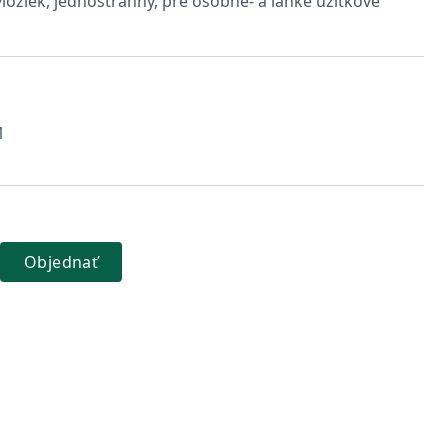
ložiek, jednostranný, pre osobné- a ľahké úžitkové
1
Objednať