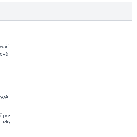
ové
č pre
ložky