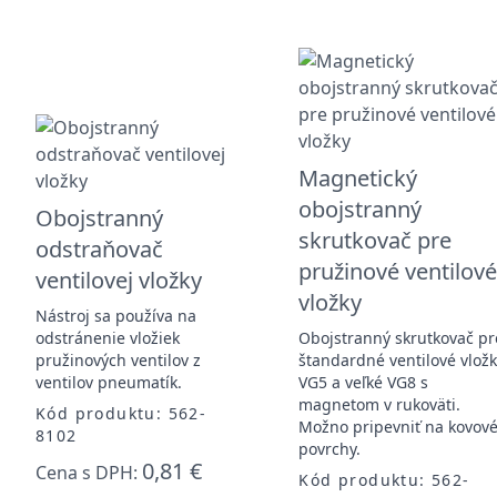
Magnetický
obojstranný
Obojstranný
skrutkovač pre
odstraňovač
pružinové ventilov
ventilovej vložky
vložky
Nástroj sa používa na
odstránenie vložiek
Obojstranný skrutkovač pr
pružinových ventilov z
štandardné ventilové vlož
ventilov pneumatík.
VG5 a veľké VG8 s
magnetom v rukoväti.
Kód produktu: 562-
Možno pripevniť na kovov
8102
povrchy.
0,81 €
Cena s DPH:
Kód produktu: 562-