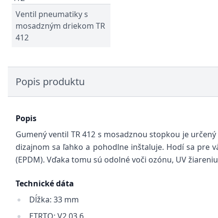
Ventil pneumatiky s
mosadzným driekom TR
412
Popis produktu
Popis
Gumený ventil TR 412 s mosadznou stopkou je určený p
dizajnom sa ľahko a pohodlne inštaluje. Hodí sa pre 
(EPDM). Vďaka tomu sú odolné voči ozónu, UV žiareniu
Technické dáta
Dĺžka: 33 mm
ETRTO: V2.03.6