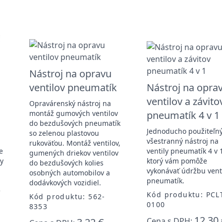
Nástroj na opravu
ventilov pneumatík
Nástroj na opra
ventilov a závito
Opravárenský nástroj na
montáž gumových ventilov
pneumatík 4 v 1
é
do bezdušových pneumatík
Jednoducho použiteľný
so zelenou plastovou
všestranný nástroj na
rukoväťou. Montáž ventilov,
e
ventily pneumatík 4 v 
gumených driekov ventilov
ky
ktorý vám pomôže
do bezdušových kolies
vykonávať údržbu vent
osobných automobilov a
pneumatík.
dodávkových vozidiel.
é
Kód produktu: PCL
Kód produktu: 562-
0100
8353
12,30 
Cena s DPH: