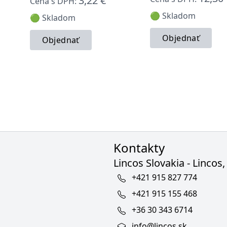
3,22 €
Cena s DPH:
🟢 Skladom
🟢 Skladom
Objednať
Objednať
Kontakty
Lincos Slovakia - Lincos, 
+421 915 827 774
+421 915 155 468
+36 30 343 6714
info@lincos.sk