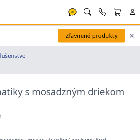
AI
Zľavnené produkty
slušenstvo
matiky s mosadzným driekom
1