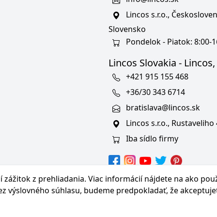
Lincos s.r.o., Českoslov
Slovensko
Pondelok - Piatok: 8:00-1
Lincos Slovakia - Lincos, s
+421 915 155 468
+36/30 343 6714
bratislava@lincos.sk
Lincos s.r.o., Rustaveliho
Iba sídlo firmy
hranných známkach
 zážitok z prehliadania. Viac informácií nájdete na
ako pou
bez výslovného súhlasu, budeme predpokladať, že akceptuje
© Copyright 2026 Lincos s.r.o., všetky práva vyhradené.