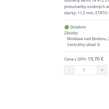
Gumený ventil TR 412 s
pneumatiky osobných aut
dierky: 11,5 mm. ETRTO 
🟢 Skladom
Zásoby:
Moldava nad Bodvou: 
Centrálny sklad: 6
19,70 €
Cena s DPH:
-
+