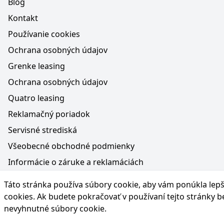
Blog
Kontakt
Používanie cookies
Ochrana osobných údajov
Grenke leasing
Ochrana osobných údajov
Quatro leasing
Reklamačný poriadok
Servisné strediská
Všeobecné obchodné podmienky
Informácie o záruke a reklamáciách
Médiá na webe, obsah generovaný AI a vyhlásenie o oc
Táto stránka používa súbory cookie, aby vám ponúkla lepší
Poučenie o práve na odstúpenie od zmluvy
cookies
. Ak budete pokračovať v používaní tejto stránky 
nevyhnutné súbory cookie.