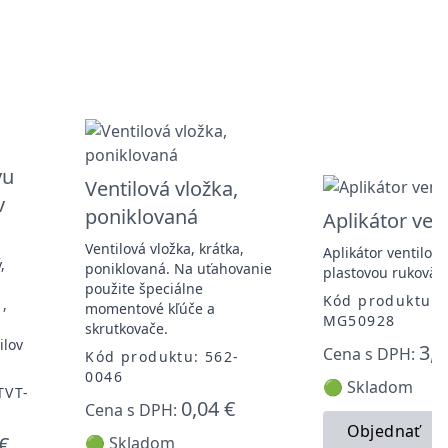
vu
Ventilová vložka,
v
poniklovaná
Aplikátor vent
Ventilová vložka, krátka,
Aplikátor ventilov 
,
poniklovaná. Na uťahovanie
plastovou rukoväť
použite špeciálne
Kód produktu:
1,
momentové kľúče a
MG50928
skrutkovače.
ilov
3,7
Cena s DPH:
Kód produktu: 562-
0046
🟢 Skladom
TVT-
0,04 €
Cena s DPH:
Objednať
€
🟢 Skladom