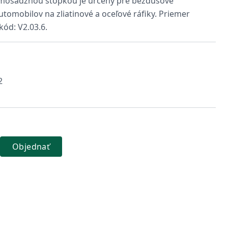
 mosadznou stopkou je určený pre bezdušové
omobilov na zliatinové a oceľové ráfiky. Priemer
kód: V2.03.6.
2
Objednať