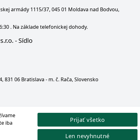
enskej armády 1115/37, 045 01 Moldava nad Bodvou,
6:30 . Na základe telefonickej dohody.
.r.o. - Sídlo
 4, 831 06 Bratislava - m. č. Rača, Slovensko
žívame
Prijať všetko
te iba
Len nevyhnutné