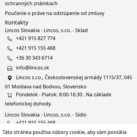
ochranných známkach
Poučenie o práve na odstúpenie od zmluvy
Kontakty
Lincos Slovakia - Lincos, s.r.o. - Sklad
+421 915 827 774
+421 915 155 468
+36 30 343 6714
info@lincos.sk
Lincos s.r.o., Československej armády 1115/37, 045
01 Moldava nad Bodvou, Slovensko
Pondelok - Piatok: 8:00-16:30 . Na základe
telefonickej dohody.
Lincos Slovakia - Lincos, s.r.o. - Sídlo
+421 915 155 468
Táto stránka používa súbory cookie, aby vám ponúkla
+36/30 343 6714