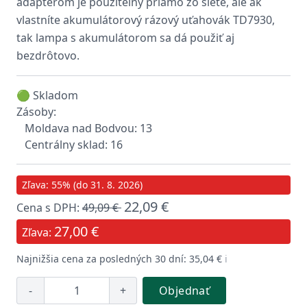
adaptérom je použiteľný priamo zo siete, ale ak
vlastníte akumulátorový rázový uťahovák TD7930,
tak lampa s akumulátorom sa dá použiť aj
bezdrôtovo.
🟢 Skladom
Zásoby:
Moldava nad Bodvou: 13
Centrálny sklad: 16
Zľava: 55% (do 31. 8. 2026)
22,09 €
Cena s DPH:
49,09 €
27,00 €
Zľava:
Najnižšia cena za posledných 30 dní: 35,04 €
ℹ️
-
+
Objednať