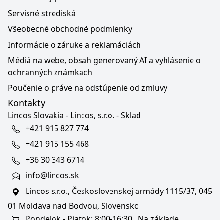
Servisné strediská
Všeobecné obchodné podmienky
Informácie o záruke a reklamáciách
Médiá na webe, obsah generovaný AI a vyhlásenie o
ochranných známkach
Poučenie o práve na odstúpenie od zmluvy
Kontakty
Lincos Slovakia - Lincos, s.r.o. - Sklad
+421 915 827 774
+421 915 155 468
+36 30 343 6714
info@lincos.sk
Lincos s.r.o., Československej armády 1115/37, 045
01 Moldava nad Bodvou, Slovensko
Pondelok - Piatok: 8:00-16:30 . Na základe