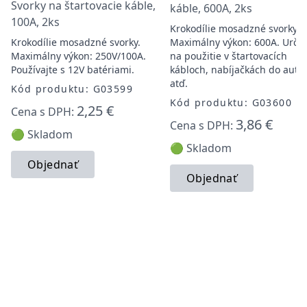
Svorky na štartovacie káble,
káble, 600A, 2ks
100A, 2ks
Krokodílie mosadzné svorky.
Krokodílie mosadzné svorky.
Maximálny výkon: 600A. Urče
Maximálny výkon: 250V/100A.
na použitie v štartovacích
Používajte s 12V batériami.
kábloch, nabíjačkách do auta
atď.
Kód produktu: G03599
Kód produktu: G03600
2,25 €
Cena s DPH:
3,86 €
Cena s DPH:
🟢 Skladom
🟢 Skladom
Objednať
Objednať