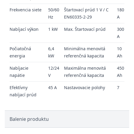
Frekvencia siete
50/60
Štartovací prúd 1 V / C
180
Hz
EN60335-2-29
A
Nabíjací výkon
1 kW
Max. Štartovací prúd
300
A
Počiatočná
6,4
Minimálna menovitá
10
energia
kW
referenčná kapacita
Ah
Nabíjacie
12/24
Maximálna menovitá
450
napätie
V
referenčná kapacita
Ah
Efektívny
45 A
Nastavovacie polohy
7
nabíjací prúd
Balenie produktu