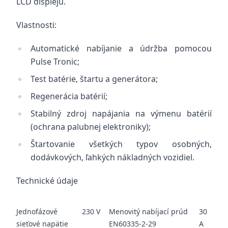
LCD displeju.
Vlastnosti:
Automatické nabíjanie a údržba pomocou
Pulse Tronic;
Test batérie, štartu a generátora;
Regenerácia batérií;
Stabilný zdroj napájania na výmenu batérií
(ochrana palubnej elektroniky);
Štartovanie všetkých typov osobných,
dodávkových, ľahkých nákladných vozidiel.
Technické údaje
Jednofázové
230 V
Menovitý nabíjací prúd
30
sieťové napätie
EN60335-2-29
A