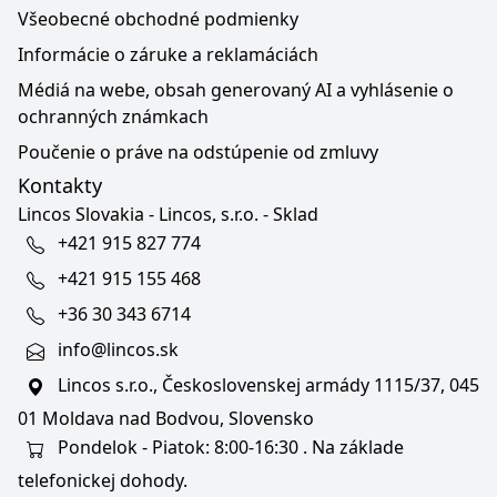
Všeobecné obchodné podmienky
Informácie o záruke a reklamáciách
Médiá na webe, obsah generovaný AI a vyhlásenie o
ochranných známkach
Poučenie o práve na odstúpenie od zmluvy
Kontakty
Lincos Slovakia - Lincos, s.r.o. - Sklad
+421 915 827 774
+421 915 155 468
+36 30 343 6714
info@lincos.sk
Lincos s.r.o., Československej armády 1115/37, 045
01 Moldava nad Bodvou, Slovensko
Pondelok - Piatok: 8:00-16:30 . Na základe
telefonickej dohody.